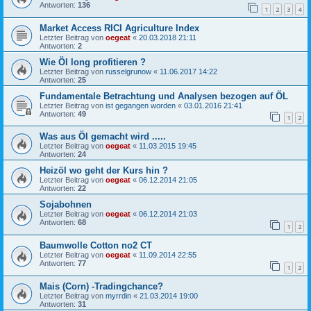
Antworten:
136
1
2
3
4
Market Access RICI Agriculture Index
Letzter Beitrag von
oegeat
«
20.03.2018 21:11
Antworten:
2
Wie Öl long profitieren ?
Letzter Beitrag von
russelgrunow
«
11.06.2017 14:22
Antworten:
25
Fundamentale Betrachtung und Analysen bezogen auf ÖL
Letzter Beitrag von
ist gegangen worden
«
03.01.2016 21:41
Antworten:
49
1
2
Was aus Öl gemacht wird .....
Letzter Beitrag von
oegeat
«
11.03.2015 19:45
Antworten:
24
Heizöl wo geht der Kurs hin ?
Letzter Beitrag von
oegeat
«
06.12.2014 21:05
Antworten:
22
Sojabohnen
Letzter Beitrag von
oegeat
«
06.12.2014 21:03
Antworten:
68
1
2
Baumwolle Cotton no2 CT
Letzter Beitrag von
oegeat
«
11.09.2014 22:55
Antworten:
77
1
2
Mais (Corn) -Tradingchance?
Letzter Beitrag von
myrrdin
«
21.03.2014 19:00
Antworten:
31