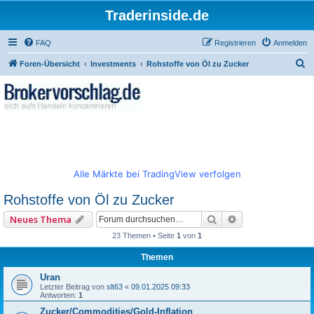
Traderinside.de
FAQ
Registrieren
Anmelden
S
Foren-Übersicht
Investments
Rohstoffe von Öl zu Zucker
u
c
h
e
Alle Märkte bei TradingView verfolgen
Rohstoffe von Öl zu Zucker
Suche
Erweiterte Such
Neues Thema
23 Themen • Seite
1
von
1
Themen
Uran
Letzter Beitrag von
slt63
«
09.01.2025 09:33
Antworten:
1
Zucker/Commodities/Gold-Inflation