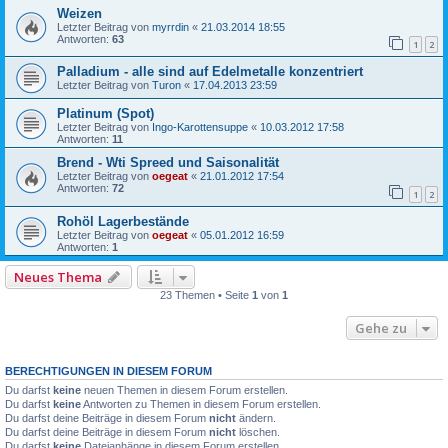
Weizen
Letzter Beitrag von
myrrdin
«
21.03.2014 18:55
Antworten:
63
1
2
Palladium - alle sind auf Edelmetalle konzentriert
Letzter Beitrag von
Turon
«
17.04.2013 23:59
Platinum (Spot)
Letzter Beitrag von
Ingo-Karottensuppe
«
10.03.2012 17:58
Antworten:
11
Brend - Wti Spreed und Saisonalität
Letzter Beitrag von
oegeat
«
21.01.2012 17:54
Antworten:
72
1
2
Rohöl Lagerbestände
Letzter Beitrag von
oegeat
«
05.01.2012 16:59
Antworten:
1
Neues Thema
23 Themen • Seite
1
von
1
Gehe zu
BERECHTIGUNGEN IN DIESEM FORUM
Du darfst
keine
neuen Themen in diesem Forum erstellen.
Du darfst
keine
Antworten zu Themen in diesem Forum erstellen.
Du darfst deine Beiträge in diesem Forum
nicht
ändern.
Du darfst deine Beiträge in diesem Forum
nicht
löschen.
Du darfst
keine
Dateianhänge in diesem Forum erstellen.