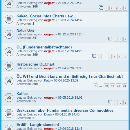
Letzter Beitrag von
oegeat
«
21.09.2024 23:35
Antworten:
166
1
2
3
4
5
Kakao, Cocoa Infos Charts usw...
Letzter Beitrag von
oegeat
«
18.03.2024 14:32
Antworten:
1
Natur Gas
Letzter Beitrag von
oegeat
«
01.12.2023 17:25
Antworten:
84
1
2
3
ÖL (Fundermentalbetrachtung)
Letzter Beitrag von
oegeat
«
05.07.2020 14:20
Antworten:
369
1
7
8
9
10
…
Historischer ÖLChart
Letzter Beitrag von
oegeat
«
21.04.2020 02:36
ÖL WTI und Brent kurz und mittelfristig ! nur Charttechnik !
Letzter Beitrag von
Kato
«
03.04.2020 13:39
Antworten:
809
1
18
19
20
21
…
Kaffee
Letzter Beitrag von
oegeat
«
05.05.2019 18:01
Antworten:
95
1
2
3
Diskussion über Fundamentals diverser Commodities
Letzter Beitrag von
Donn
«
08.04.2019 14:45
Antworten:
6
Erdöl - Langfristansicht
Letzter Beitrag von
oegeat
«
19.04.2018 12:46