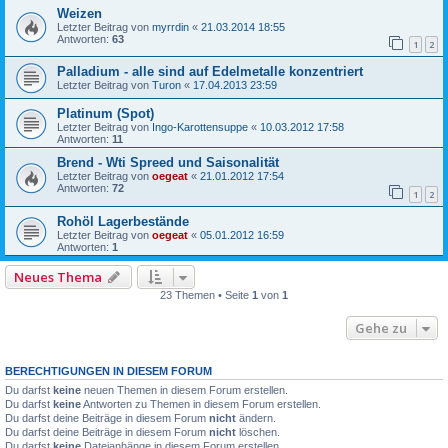
Weizen
Letzter Beitrag von
myrrdin
«
21.03.2014 18:55
Antworten:
63
1
2
Palladium - alle sind auf Edelmetalle konzentriert
Letzter Beitrag von
Turon
«
17.04.2013 23:59
Platinum (Spot)
Letzter Beitrag von
Ingo-Karottensuppe
«
10.03.2012 17:58
Antworten:
11
Brend - Wti Spreed und Saisonalität
Letzter Beitrag von
oegeat
«
21.01.2012 17:54
Antworten:
72
1
2
Rohöl Lagerbestände
Letzter Beitrag von
oegeat
«
05.01.2012 16:59
Antworten:
1
Neues Thema
23 Themen • Seite
1
von
1
Gehe zu
BERECHTIGUNGEN IN DIESEM FORUM
Du darfst
keine
neuen Themen in diesem Forum erstellen.
Du darfst
keine
Antworten zu Themen in diesem Forum erstellen.
Du darfst deine Beiträge in diesem Forum
nicht
ändern.
Du darfst deine Beiträge in diesem Forum
nicht
löschen.
Du darfst
keine
Dateianhänge in diesem Forum erstellen.