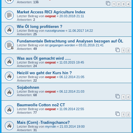
Antworten:
136
1
2
3
4
Market Access RICI Agriculture Index
Letzter Beitrag von
oegeat
«
20.03.2018 21:11
Antworten:
2
Wie Öl long profitieren ?
Letzter Beitrag von
russelgrunow
«
11.06.2017 14:22
Antworten:
25
Fundamentale Betrachtung und Analysen bezogen auf ÖL
Letzter Beitrag von
ist gegangen worden
«
03.01.2016 21:41
Antworten:
49
1
2
Was aus Öl gemacht wird .....
Letzter Beitrag von
oegeat
«
11.03.2015 19:45
Antworten:
24
Heizöl wo geht der Kurs hin ?
Letzter Beitrag von
oegeat
«
06.12.2014 21:05
Antworten:
22
Sojabohnen
Letzter Beitrag von
oegeat
«
06.12.2014 21:03
Antworten:
68
1
2
Baumwolle Cotton no2 CT
Letzter Beitrag von
oegeat
«
11.09.2014 22:55
Antworten:
77
1
2
Mais (Corn) -Tradingchance?
Letzter Beitrag von
myrrdin
«
21.03.2014 19:00
Antworten:
31