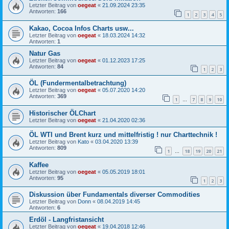
Letzter Beitrag von
oegeat
«
21.09.2024 23:35
Antworten:
166
1
2
3
4
5
Kakao, Cocoa Infos Charts usw...
Letzter Beitrag von
oegeat
«
18.03.2024 14:32
Antworten:
1
Natur Gas
Letzter Beitrag von
oegeat
«
01.12.2023 17:25
Antworten:
84
1
2
3
ÖL (Fundermentalbetrachtung)
Letzter Beitrag von
oegeat
«
05.07.2020 14:20
Antworten:
369
1
7
8
9
10
…
Historischer ÖLChart
Letzter Beitrag von
oegeat
«
21.04.2020 02:36
ÖL WTI und Brent kurz und mittelfristig ! nur Charttechnik !
Letzter Beitrag von
Kato
«
03.04.2020 13:39
Antworten:
809
1
18
19
20
21
…
Kaffee
Letzter Beitrag von
oegeat
«
05.05.2019 18:01
Antworten:
95
1
2
3
Diskussion über Fundamentals diverser Commodities
Letzter Beitrag von
Donn
«
08.04.2019 14:45
Antworten:
6
Erdöl - Langfristansicht
Letzter Beitrag von
oegeat
«
19.04.2018 12:46