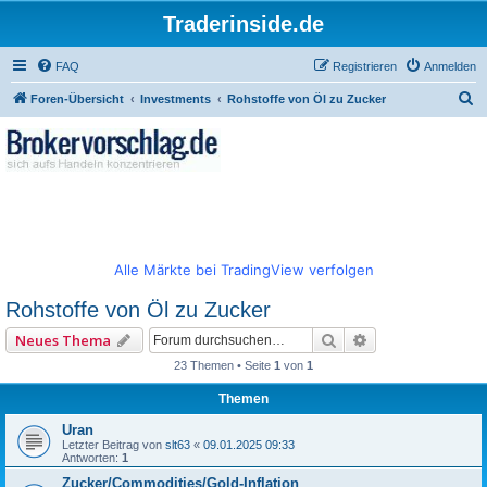
Traderinside.de
FAQ
Registrieren
Anmelden
S
Foren-Übersicht
Investments
Rohstoffe von Öl zu Zucker
u
c
h
e
Alle Märkte bei TradingView verfolgen
Rohstoffe von Öl zu Zucker
Suche
Erweiterte Such
Neues Thema
23 Themen • Seite
1
von
1
Themen
Uran
Letzter Beitrag von
slt63
«
09.01.2025 09:33
Antworten:
1
Zucker/Commodities/Gold-Inflation