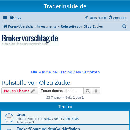
Traderinside.de
FAQ
Registrieren
Anmelden
S
Foren-Übersicht
Investments
Rohstoffe von Öl zu Zucker
u
c
h
e
Alle Märkte bei TradingView verfolgen
Rohstoffe von Öl zu Zucker
Suche
Erweiterte Such
Neues Thema
23 Themen • Seite
1
von
1
Themen
Uran
Letzter Beitrag von
slt63
«
09.01.2025 09:33
Antworten:
1
Zucker/Commodities/Gold-Inflation