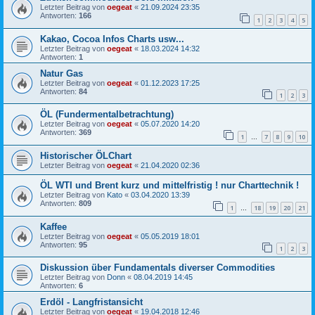
Letzter Beitrag von
oegeat
«
21.09.2024 23:35
Antworten:
166
1
2
3
4
5
Kakao, Cocoa Infos Charts usw...
Letzter Beitrag von
oegeat
«
18.03.2024 14:32
Antworten:
1
Natur Gas
Letzter Beitrag von
oegeat
«
01.12.2023 17:25
Antworten:
84
1
2
3
ÖL (Fundermentalbetrachtung)
Letzter Beitrag von
oegeat
«
05.07.2020 14:20
Antworten:
369
1
7
8
9
10
…
Historischer ÖLChart
Letzter Beitrag von
oegeat
«
21.04.2020 02:36
ÖL WTI und Brent kurz und mittelfristig ! nur Charttechnik !
Letzter Beitrag von
Kato
«
03.04.2020 13:39
Antworten:
809
1
18
19
20
21
…
Kaffee
Letzter Beitrag von
oegeat
«
05.05.2019 18:01
Antworten:
95
1
2
3
Diskussion über Fundamentals diverser Commodities
Letzter Beitrag von
Donn
«
08.04.2019 14:45
Antworten:
6
Erdöl - Langfristansicht
Letzter Beitrag von
oegeat
«
19.04.2018 12:46