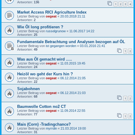
Antworten:
136
1
2
3
4
Market Access RICI Agriculture Index
Letzter Beitrag von
oegeat
«
20.03.2018 21:11
Antworten:
2
Wie Öl long profitieren ?
Letzter Beitrag von
russelgrunow
«
11.06.2017 14:22
Antworten:
25
Fundamentale Betrachtung und Analysen bezogen auf ÖL
Letzter Beitrag von
ist gegangen worden
«
03.01.2016 21:41
Antworten:
49
1
2
Was aus Öl gemacht wird .....
Letzter Beitrag von
oegeat
«
11.03.2015 19:45
Antworten:
24
Heizöl wo geht der Kurs hin ?
Letzter Beitrag von
oegeat
«
06.12.2014 21:05
Antworten:
22
Sojabohnen
Letzter Beitrag von
oegeat
«
06.12.2014 21:03
Antworten:
68
1
2
Baumwolle Cotton no2 CT
Letzter Beitrag von
oegeat
«
11.09.2014 22:55
Antworten:
77
1
2
Mais (Corn) -Tradingchance?
Letzter Beitrag von
myrrdin
«
21.03.2014 19:00
Antworten:
31