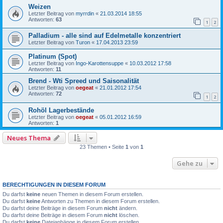
Weizen
Letzter Beitrag von
myrrdin
«
21.03.2014 18:55
Antworten:
63
1
2
Palladium - alle sind auf Edelmetalle konzentriert
Letzter Beitrag von
Turon
«
17.04.2013 23:59
Platinum (Spot)
Letzter Beitrag von
Ingo-Karottensuppe
«
10.03.2012 17:58
Antworten:
11
Brend - Wti Spreed und Saisonalität
Letzter Beitrag von
oegeat
«
21.01.2012 17:54
Antworten:
72
1
2
Rohöl Lagerbestände
Letzter Beitrag von
oegeat
«
05.01.2012 16:59
Antworten:
1
Neues Thema
23 Themen • Seite
1
von
1
Gehe zu
BERECHTIGUNGEN IN DIESEM FORUM
Du darfst
keine
neuen Themen in diesem Forum erstellen.
Du darfst
keine
Antworten zu Themen in diesem Forum erstellen.
Du darfst deine Beiträge in diesem Forum
nicht
ändern.
Du darfst deine Beiträge in diesem Forum
nicht
löschen.
Du darfst
keine
Dateianhänge in diesem Forum erstellen.