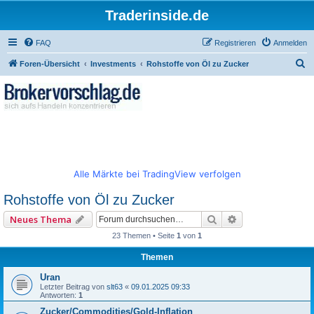
Traderinside.de
FAQ
Registrieren
Anmelden
S
Foren-Übersicht
Investments
Rohstoffe von Öl zu Zucker
u
c
h
e
Alle Märkte bei TradingView verfolgen
Rohstoffe von Öl zu Zucker
Suche
Erweiterte Such
Neues Thema
23 Themen • Seite
1
von
1
Themen
Uran
Letzter Beitrag von
slt63
«
09.01.2025 09:33
Antworten:
1
Zucker/Commodities/Gold-Inflation