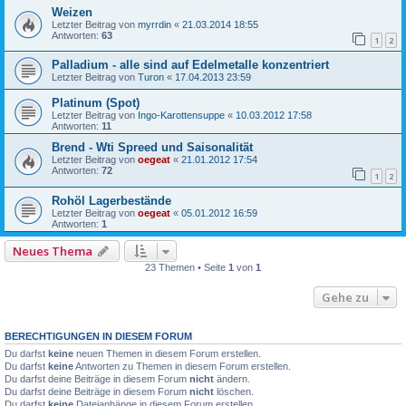
Weizen
Letzter Beitrag von
myrrdin
«
21.03.2014 18:55
Antworten:
63
1
2
Palladium - alle sind auf Edelmetalle konzentriert
Letzter Beitrag von
Turon
«
17.04.2013 23:59
Platinum (Spot)
Letzter Beitrag von
Ingo-Karottensuppe
«
10.03.2012 17:58
Antworten:
11
Brend - Wti Spreed und Saisonalität
Letzter Beitrag von
oegeat
«
21.01.2012 17:54
Antworten:
72
1
2
Rohöl Lagerbestände
Letzter Beitrag von
oegeat
«
05.01.2012 16:59
Antworten:
1
Neues Thema
23 Themen • Seite
1
von
1
Gehe zu
BERECHTIGUNGEN IN DIESEM FORUM
Du darfst
keine
neuen Themen in diesem Forum erstellen.
Du darfst
keine
Antworten zu Themen in diesem Forum erstellen.
Du darfst deine Beiträge in diesem Forum
nicht
ändern.
Du darfst deine Beiträge in diesem Forum
nicht
löschen.
Du darfst
keine
Dateianhänge in diesem Forum erstellen.