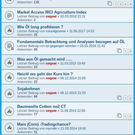
Antworten:
136
1
2
3
4
Market Access RICI Agriculture Index
Letzter Beitrag von
oegeat
«
20.03.2018 21:11
Antworten:
2
Wie Öl long profitieren ?
Letzter Beitrag von
russelgrunow
«
11.06.2017 14:22
Antworten:
25
Fundamentale Betrachtung und Analysen bezogen auf ÖL
Letzter Beitrag von
ist gegangen worden
«
03.01.2016 21:41
Antworten:
49
1
2
Was aus Öl gemacht wird .....
Letzter Beitrag von
oegeat
«
11.03.2015 19:45
Antworten:
24
Heizöl wo geht der Kurs hin ?
Letzter Beitrag von
oegeat
«
06.12.2014 21:05
Antworten:
22
Sojabohnen
Letzter Beitrag von
oegeat
«
06.12.2014 21:03
Antworten:
68
1
2
Baumwolle Cotton no2 CT
Letzter Beitrag von
oegeat
«
11.09.2014 22:55
Antworten:
77
1
2
Mais (Corn) -Tradingchance?
Letzter Beitrag von
myrrdin
«
21.03.2014 19:00
Antworten:
31