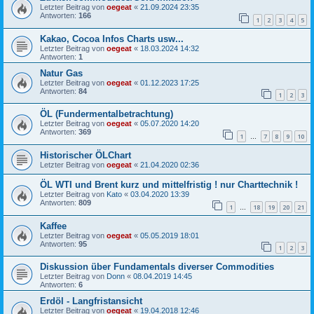
Letzter Beitrag von
oegeat
«
21.09.2024 23:35
Antworten:
166
1
2
3
4
5
Kakao, Cocoa Infos Charts usw...
Letzter Beitrag von
oegeat
«
18.03.2024 14:32
Antworten:
1
Natur Gas
Letzter Beitrag von
oegeat
«
01.12.2023 17:25
Antworten:
84
1
2
3
ÖL (Fundermentalbetrachtung)
Letzter Beitrag von
oegeat
«
05.07.2020 14:20
Antworten:
369
1
7
8
9
10
…
Historischer ÖLChart
Letzter Beitrag von
oegeat
«
21.04.2020 02:36
ÖL WTI und Brent kurz und mittelfristig ! nur Charttechnik !
Letzter Beitrag von
Kato
«
03.04.2020 13:39
Antworten:
809
1
18
19
20
21
…
Kaffee
Letzter Beitrag von
oegeat
«
05.05.2019 18:01
Antworten:
95
1
2
3
Diskussion über Fundamentals diverser Commodities
Letzter Beitrag von
Donn
«
08.04.2019 14:45
Antworten:
6
Erdöl - Langfristansicht
Letzter Beitrag von
oegeat
«
19.04.2018 12:46