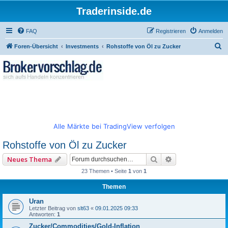
Traderinside.de
FAQ
Registrieren
Anmelden
S
Foren-Übersicht
Investments
Rohstoffe von Öl zu Zucker
u
c
h
e
Alle Märkte bei TradingView verfolgen
Rohstoffe von Öl zu Zucker
Suche
Erweiterte Such
Neues Thema
23 Themen • Seite
1
von
1
Themen
Uran
Letzter Beitrag von
slt63
«
09.01.2025 09:33
Antworten:
1
Zucker/Commodities/Gold-Inflation