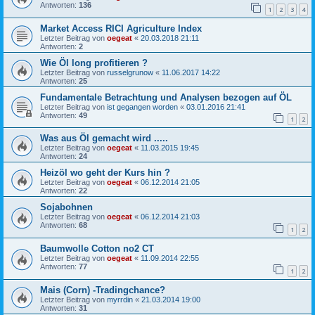
Antworten:
136
1
2
3
4
Market Access RICI Agriculture Index
Letzter Beitrag von
oegeat
«
20.03.2018 21:11
Antworten:
2
Wie Öl long profitieren ?
Letzter Beitrag von
russelgrunow
«
11.06.2017 14:22
Antworten:
25
Fundamentale Betrachtung und Analysen bezogen auf ÖL
Letzter Beitrag von
ist gegangen worden
«
03.01.2016 21:41
Antworten:
49
1
2
Was aus Öl gemacht wird .....
Letzter Beitrag von
oegeat
«
11.03.2015 19:45
Antworten:
24
Heizöl wo geht der Kurs hin ?
Letzter Beitrag von
oegeat
«
06.12.2014 21:05
Antworten:
22
Sojabohnen
Letzter Beitrag von
oegeat
«
06.12.2014 21:03
Antworten:
68
1
2
Baumwolle Cotton no2 CT
Letzter Beitrag von
oegeat
«
11.09.2014 22:55
Antworten:
77
1
2
Mais (Corn) -Tradingchance?
Letzter Beitrag von
myrrdin
«
21.03.2014 19:00
Antworten:
31