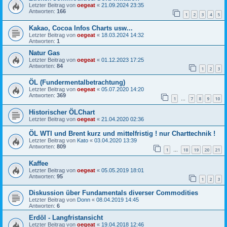
Letzter Beitrag von
oegeat
«
21.09.2024 23:35
Antworten:
166
1
2
3
4
5
Kakao, Cocoa Infos Charts usw...
Letzter Beitrag von
oegeat
«
18.03.2024 14:32
Antworten:
1
Natur Gas
Letzter Beitrag von
oegeat
«
01.12.2023 17:25
Antworten:
84
1
2
3
ÖL (Fundermentalbetrachtung)
Letzter Beitrag von
oegeat
«
05.07.2020 14:20
Antworten:
369
1
7
8
9
10
…
Historischer ÖLChart
Letzter Beitrag von
oegeat
«
21.04.2020 02:36
ÖL WTI und Brent kurz und mittelfristig ! nur Charttechnik !
Letzter Beitrag von
Kato
«
03.04.2020 13:39
Antworten:
809
1
18
19
20
21
…
Kaffee
Letzter Beitrag von
oegeat
«
05.05.2019 18:01
Antworten:
95
1
2
3
Diskussion über Fundamentals diverser Commodities
Letzter Beitrag von
Donn
«
08.04.2019 14:45
Antworten:
6
Erdöl - Langfristansicht
Letzter Beitrag von
oegeat
«
19.04.2018 12:46