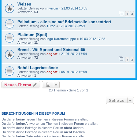
Weizen
Letzter Beitrag von
myrrdin
«
21.03.2014 18:55
Antworten:
63
1
2
Palladium - alle sind auf Edelmetalle konzentriert
Letzter Beitrag von
Turon
«
17.04.2013 23:59
Platinum (Spot)
Letzter Beitrag von
Ingo-Karottensuppe
«
10.03.2012 17:58
Antworten:
11
Brend - Wti Spreed und Saisonalität
Letzter Beitrag von
oegeat
«
21.01.2012 17:54
Antworten:
72
1
2
Rohöl Lagerbestände
Letzter Beitrag von
oegeat
«
05.01.2012 16:59
Antworten:
1
Neues Thema
23 Themen • Seite
1
von
1
Gehe zu
BERECHTIGUNGEN IN DIESEM FORUM
Du darfst
keine
neuen Themen in diesem Forum erstellen.
Du darfst
keine
Antworten zu Themen in diesem Forum erstellen.
Du darfst deine Beiträge in diesem Forum
nicht
ändern.
Du darfst deine Beiträge in diesem Forum
nicht
löschen.
Du darfst
keine
Dateianhänge in diesem Forum erstellen.