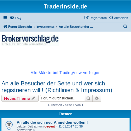
Traderinside.de
FAQ
Registrieren
Anmelden
S
Foren-Übersicht
Investments
An alle Besucher der Seite und wer sich registrieren will ! (Richtlinien & Impressum)
u
c
h
e
Alle Märkte bei TradingView verfolgen
An alle Besucher der Seite und wer sich
registrieren will ! (Richtlinien & Impressum)
Suche
Erweiterte Such
Neues Thema
4 Themen • Seite
1
von
1
Themen
An alle die sich neu Anmelden wollen !
Letzter Beitrag von
oegeat
«
11.01.2017 23:39
Antworten:
3