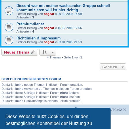
Discord wer mit meiner wachsenden Gruppe schnell
kommunizieren will ist hier richtig.
Letzter Beitrag von
oegeat
«
29.12.2025 14:09
Antworten:
3
Prämiumdienst
Letzter Beitrag von
oegeat
«
16.12.2016 12:56
Antworten:
4
Richtlinien & Impressum
Letzter Beitrag von
oegeat
«
03.01.2015 21:53
Neues Thema
4 Themen • Seite
1
von
1
Gehe zu
BERECHTIGUNGEN IN DIESEM FORUM
Du darfst
keine
neuen Themen in diesem Forum erstellen.
Du darfst
keine
Antworten zu Themen in diesem Forum erstellen.
Du darfst deine Beiträge in diesem Forum
nicht
ändern.
Du darfst deine Beiträge in diesem Forum
nicht
löschen.
Du darfst
keine
Dateianhänge in diesem Forum erstellen.
Foren-Übersicht
Alle Zeiten sind
UTC+02:00
Diese Website nutzt Cookies, um dir den
bestmöglichen Komfort bei der Nutzung zu