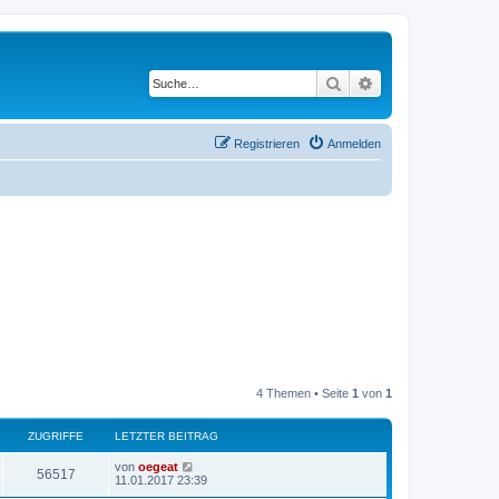
Suche
Erweiterte Suche
Registrieren
Anmelden
4 Themen • Seite
1
von
1
ZUGRIFFE
LETZTER BEITRAG
L
von
oegeat
Z
56517
e
11.01.2017 23:39
t