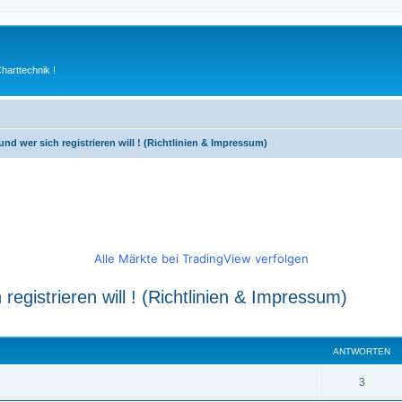
arttechnik !
und wer sich registrieren will ! (Richtlinien & Impressum)
Alle Märkte bei TradingView verfolgen
registrieren will ! (Richtlinien & Impressum)
weiterte Suche
ANTWORTEN
A
3