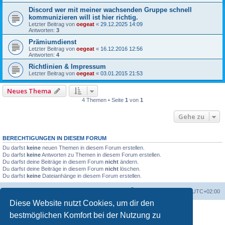
Discord wer mit meiner wachsenden Gruppe schnell
kommunizieren will ist hier richtig.
Letzter Beitrag von
oegeat
«
29.12.2025 14:09
Antworten:
3
Prämiumdienst
Letzter Beitrag von
oegeat
«
16.12.2016 12:56
Antworten:
4
Richtlinien & Impressum
Letzter Beitrag von
oegeat
«
03.01.2015 21:53
Neues Thema
4 Themen • Seite
1
von
1
Gehe zu
BERECHTIGUNGEN IN DIESEM FORUM
Du darfst
keine
neuen Themen in diesem Forum erstellen.
Du darfst
keine
Antworten zu Themen in diesem Forum erstellen.
Du darfst deine Beiträge in diesem Forum
nicht
ändern.
Du darfst deine Beiträge in diesem Forum
nicht
löschen.
Du darfst
keine
Dateianhänge in diesem Forum erstellen.
Foren-Übersicht
Alle Zeiten sind
UTC+02:00
Diese Website nutzt Cookies, um dir den
bestmöglichen Komfort bei der Nutzung zu