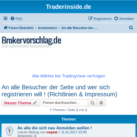
Traderinside.de
FAQ
Registrieren
Anmelden
S
Foren-Übersicht
Investments
An alle Besucher der Seite und wer sich registrieren will ! (Richtlinien & Impressum)
u
c
h
e
Alle Märkte bei TradingView verfolgen
An alle Besucher der Seite und wer sich
registrieren will ! (Richtlinien & Impressum)
Suche
Erweiterte Such
Neues Thema
4 Themen • Seite
1
von
1
Themen
An alle die sich neu Anmelden wollen !
Letzter Beitrag von
oegeat
«
11.01.2017 23:39
Antworten:
3