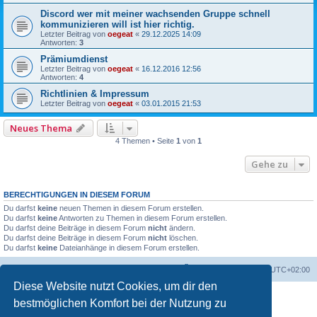
Discord wer mit meiner wachsenden Gruppe schnell
kommunizieren will ist hier richtig.
Letzter Beitrag von
oegeat
«
29.12.2025 14:09
Antworten:
3
Prämiumdienst
Letzter Beitrag von
oegeat
«
16.12.2016 12:56
Antworten:
4
Richtlinien & Impressum
Letzter Beitrag von
oegeat
«
03.01.2015 21:53
Neues Thema
4 Themen • Seite
1
von
1
Gehe zu
BERECHTIGUNGEN IN DIESEM FORUM
Du darfst
keine
neuen Themen in diesem Forum erstellen.
Du darfst
keine
Antworten zu Themen in diesem Forum erstellen.
Du darfst deine Beiträge in diesem Forum
nicht
ändern.
Du darfst deine Beiträge in diesem Forum
nicht
löschen.
Du darfst
keine
Dateianhänge in diesem Forum erstellen.
Foren-Übersicht
Alle Zeiten sind
UTC+02:00
Diese Website nutzt Cookies, um dir den
bestmöglichen Komfort bei der Nutzung zu