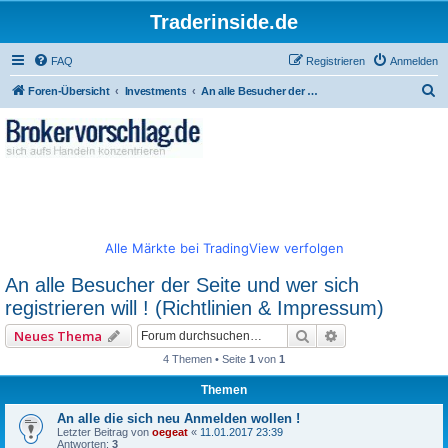
Traderinside.de
FAQ
Registrieren
Anmelden
S
Foren-Übersicht
Investments
An alle Besucher der Seite und wer sich registrieren will ! (Richtlinien & Impressum)
u
c
h
e
Alle Märkte bei TradingView verfolgen
An alle Besucher der Seite und wer sich
registrieren will ! (Richtlinien & Impressum)
Suche
Erweiterte Such
Neues Thema
4 Themen • Seite
1
von
1
Themen
An alle die sich neu Anmelden wollen !
Letzter Beitrag von
oegeat
«
11.01.2017 23:39
Antworten:
3