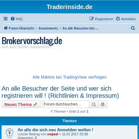
Traderinside.de
FAQ
Registrieren
Anmelden
S
Foren-Übersicht
Investments
An alle Besucher der Seite und wer sich registrieren will ! (Richtlinien & Impressum)
u
c
h
e
Alle Märkte bei TradingView verfolgen
An alle Besucher der Seite und wer sich
registrieren will ! (Richtlinien & Impressum)
Suche
Erweiterte Such
Neues Thema
4 Themen • Seite
1
von
1
Themen
An alle die sich neu Anmelden wollen !
Letzter Beitrag von
oegeat
«
11.01.2017 23:39
Antworten:
3