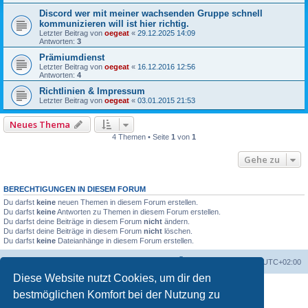
Discord wer mit meiner wachsenden Gruppe schnell
kommunizieren will ist hier richtig.
Letzter Beitrag von
oegeat
«
29.12.2025 14:09
Antworten:
3
Prämiumdienst
Letzter Beitrag von
oegeat
«
16.12.2016 12:56
Antworten:
4
Richtlinien & Impressum
Letzter Beitrag von
oegeat
«
03.01.2015 21:53
Neues Thema
4 Themen • Seite
1
von
1
Gehe zu
BERECHTIGUNGEN IN DIESEM FORUM
Du darfst
keine
neuen Themen in diesem Forum erstellen.
Du darfst
keine
Antworten zu Themen in diesem Forum erstellen.
Du darfst deine Beiträge in diesem Forum
nicht
ändern.
Du darfst deine Beiträge in diesem Forum
nicht
löschen.
Du darfst
keine
Dateianhänge in diesem Forum erstellen.
Foren-Übersicht
Alle Zeiten sind
UTC+02:00
Diese Website nutzt Cookies, um dir den
bestmöglichen Komfort bei der Nutzung zu