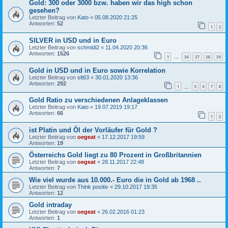
Gold: 300 oder 3000 bzw. haben wir das high schon
gesehen?
Letzter Beitrag von
Kato
«
05.08.2020 21:25
Antworten:
52
1
2
SILVER in USD und in Euro
Letzter Beitrag von
schmidi2
«
11.04.2020 20:36
Antworten:
1526
1
36
37
38
39
…
Gold in USD und in Euro sowie Korrelation
Letzter Beitrag von
slt63
«
30.01.2020 13:36
Antworten:
292
1
5
6
7
8
…
Gold Ratio zu verschiedenen Anlageklassen
Letzter Beitrag von
Kato
«
19.07.2019 19:17
Antworten:
66
1
2
ist Platin und Öl der Vorläufer für Gold ?
Letzter Beitrag von
oegeat
«
17.12.2017 19:59
Antworten:
19
Österreichs Gold liegt zu 80 Prozent in Großbritannien
Letzter Beitrag von
oegeat
«
28.11.2017 22:48
Antworten:
7
Wie viel wurde aus 10.000.- Euro die in Gold ab 1968 ..
Letzter Beitrag von
Think positiv
«
29.10.2017 19:35
Antworten:
12
Gold intraday
Letzter Beitrag von
oegeat
«
26.02.2016 01:23
Antworten:
1