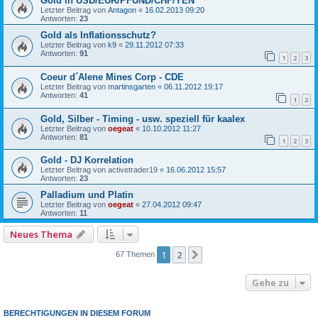
Gold in USD/EUR/PFUND/CHF/YEN
Letzter Beitrag von
Antagon
«
16.02.2013 09:20
Antworten:
23
Gold als Inflationsschutz?
Letzter Beitrag von
k9
«
29.11.2012 07:33
Antworten:
91
1
2
3
Coeur d´Alene Mines Corp - CDE
Letzter Beitrag von
martinsgarten
«
06.11.2012 19:17
Antworten:
41
1
2
Gold, Silber - Timing - usw. speziell für kaalex
Letzter Beitrag von
oegeat
«
10.10.2012 11:27
Antworten:
81
1
2
3
Gold - DJ Korrelation
Letzter Beitrag von
activetrader19
«
16.06.2012 15:57
Antworten:
23
Palladium und Platin
Letzter Beitrag von
oegeat
«
27.04.2012 09:47
Antworten:
11
Neues Thema
1
2
Nächste
67 Themen
Gehe zu
BERECHTIGUNGEN IN DIESEM FORUM