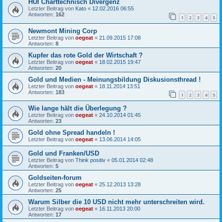
HUI Charttechnisch Divergenz
Letzter Beitrag von
Kato
«
12.02.2016 06:55
Antworten:
162
1
2
3
4
5
Newmont Mining Corp
Letzter Beitrag von
oegeat
«
21.09.2015 17:08
Antworten:
8
Kupfer das rote Gold der Wirtschaft ?
Letzter Beitrag von
oegeat
«
18.02.2015 19:47
Antworten:
20
Gold und Medien - Meinungsbildung Diskusionsthread !
Letzter Beitrag von
oegeat
«
18.11.2014 13:51
Antworten:
183
1
2
3
4
5
Wie lange hält die Überlegung ?
Letzter Beitrag von
oegeat
«
24.10.2014 01:45
Antworten:
23
Gold ohne Spread handeln !
Letzter Beitrag von
oegeat
«
13.06.2014 14:05
Gold und Franken/USD
Letzter Beitrag von
Think positiv
«
05.01.2014 02:48
Antworten:
5
Goldseiten-forum
Letzter Beitrag von
oegeat
«
25.12.2013 13:28
Antworten:
25
Warum Silber die 10 USD nicht mehr unterschreiten wird.
Letzter Beitrag von
oegeat
«
16.11.2013 20:00
Antworten:
17