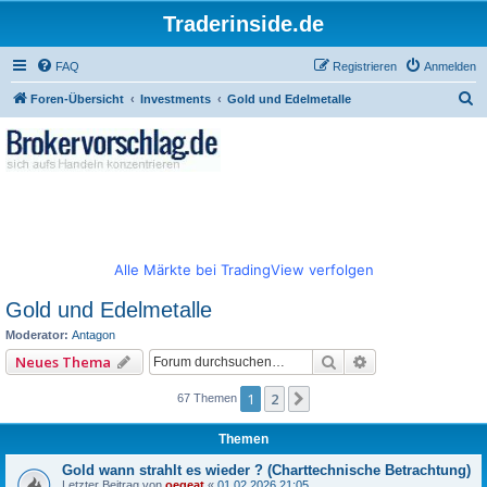
Traderinside.de
FAQ
Registrieren
Anmelden
S
Foren-Übersicht
Investments
Gold und Edelmetalle
u
c
h
e
Alle Märkte bei TradingView verfolgen
Gold und Edelmetalle
Moderator:
Antagon
Suche
Erweiterte Such
Neues Thema
1
2
Nächste
67 Themen
Themen
Gold wann strahlt es wieder ? (Charttechnische Betrachtung)
Letzter Beitrag von
oegeat
«
01.02.2026 21:05