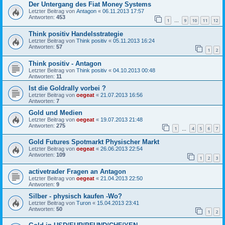
Der Untergang des Fiat Money Systems
Letzter Beitrag von
Antagon
«
06.11.2013 17:57
Antworten:
453
1
9
10
11
12
…
Think positiv Handelsstrategie
Letzter Beitrag von
Think positiv
«
05.11.2013 16:24
Antworten:
57
1
2
Think positiv - Antagon
Letzter Beitrag von
Think positiv
«
04.10.2013 00:48
Antworten:
11
Ist die Goldrally vorbei ?
Letzter Beitrag von
oegeat
«
21.07.2013 16:56
Antworten:
7
Gold und Medien
Letzter Beitrag von
oegeat
«
19.07.2013 21:48
Antworten:
275
1
4
5
6
7
…
Gold Futures Spotmarkt Physischer Markt
Letzter Beitrag von
oegeat
«
26.06.2013 22:54
Antworten:
109
1
2
3
activetrader Fragen an Antagon
Letzter Beitrag von
oegeat
«
21.04.2013 22:50
Antworten:
9
Silber - physisch kaufen -Wo?
Letzter Beitrag von
Turon
«
15.04.2013 23:41
Antworten:
50
1
2