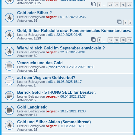
Antworten:
3035
1
73
74
75
76
…
Gold oder Silber ?
Letzter Beitrag von
oegeat
«
01.02.2026 03:36
Antworten:
63
1
2
Gold, Silber Rohstoffe usw. Fundermentales Komentare usw.
Letzter Beitrag von
slt63
«
22.10.2025 09:45
Antworten:
1529
1
36
37
38
39
…
Wie wird sich Gold im September entwickeln ?
Letzter Beitrag von
oegeat
«
22.05.2025 20:01
Antworten:
30
Venezuela und das Gold
Letzter Beitrag von
OptionTrader
«
23.03.2025 18:39
Antworten:
13
auf dem Weg zum Goldverbot?
Letzter Beitrag von
slt63
«
19.03.2025 15:17
Antworten:
1
Barrick Gold - STRONG SELL für Besitzer.
Letzter Beitrag von
oegeat
«
06.04.2022 23:37
Antworten:
5
Gold Langfristig
Letzter Beitrag von
oegeat
«
10.12.2021 13:33
Antworten:
11
Gold und Silber Aktien (Sammelthread)
Letzter Beitrag von
oegeat
«
11.08.2020 16:35
Antworten:
16