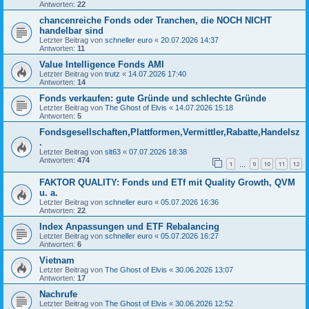
Antworten:
22
chancenreiche Fonds oder Tranchen, die NOCH NICHT
handelbar sind
Letzter Beitrag von
schneller euro
«
20.07.2026 14:37
Antworten:
11
Value Intelligence Fonds AMI
Letzter Beitrag von
trutz
«
14.07.2026 17:40
Antworten:
14
Fonds verkaufen: gute Gründe und schlechte Gründe
Letzter Beitrag von
The Ghost of Elvis
«
14.07.2026 15:18
Antworten:
5
Fondsgesellschaften,Plattformen,Vermittler,Rabatte,Handelsz
.
Letzter Beitrag von
slt63
«
07.07.2026 18:38
Antworten:
474
1
9
10
11
12
…
FAKTOR QUALITY: Fonds und ETf mit Quality Growth, QVM
u. a.
Letzter Beitrag von
schneller euro
«
05.07.2026 16:36
Antworten:
22
Index Anpassungen und ETF Rebalancing
Letzter Beitrag von
schneller euro
«
05.07.2026 16:27
Antworten:
6
Vietnam
Letzter Beitrag von
The Ghost of Elvis
«
30.06.2026 13:07
Antworten:
17
Nachrufe
Letzter Beitrag von
The Ghost of Elvis
«
30.06.2026 12:52