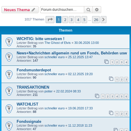
Suche
Erweiterte Such
Neues Thema
Seite
1
von
26
1
2
3
4
5
26
Nächste
1017 Themen
…
Themen
WICHTIG: bitte umsetzen !
Letzter Beitrag von
The Ghost of Elvis
«
30.06.2026 13:00
Antworten:
35
News+Nachrichten allgemein rund um Fonds, Behörden usw
Letzter Beitrag von
schneller euro
«
25.12.2025 13:47
Antworten:
147
1
2
3
4
Fondsmusterdepot
Letzter Beitrag von
schneller euro
«
02.12.2025 19:20
Antworten:
90
1
2
3
TRANSAKTIONEN
Letzter Beitrag von
potter
«
22.02.2024 08:33
Antworten:
211
1
2
3
4
5
6
WATCHLIST
Letzter Beitrag von
schneller euro
«
19.06.2020 17:33
Antworten:
88
1
2
3
Fondssignale
Letzter Beitrag von
schneller euro
«
11.12.2018 11:23
Antworten:
47
1
2