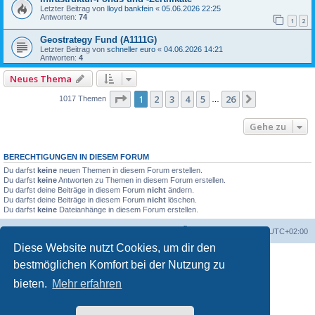
Letzter Beitrag von
lloyd bankfein
«
05.06.2026 22:25
Antworten:
74
1
2
Geostrategy Fund (A1111G)
Letzter Beitrag von
schneller euro
«
04.06.2026 14:21
Antworten:
4
Neues Thema
Seite
1
von
26
1
2
3
4
5
26
Nächste
1017 Themen
…
Gehe zu
BERECHTIGUNGEN IN DIESEM FORUM
Du darfst
keine
neuen Themen in diesem Forum erstellen.
Du darfst
keine
Antworten zu Themen in diesem Forum erstellen.
Du darfst deine Beiträge in diesem Forum
nicht
ändern.
Du darfst deine Beiträge in diesem Forum
nicht
löschen.
Du darfst
keine
Dateianhänge in diesem Forum erstellen.
Foren-Übersicht
Alle Zeiten sind
UTC+02:00
Diese Website nutzt Cookies, um dir den
bestmöglichen Komfort bei der Nutzung zu
bieten.
Mehr erfahren