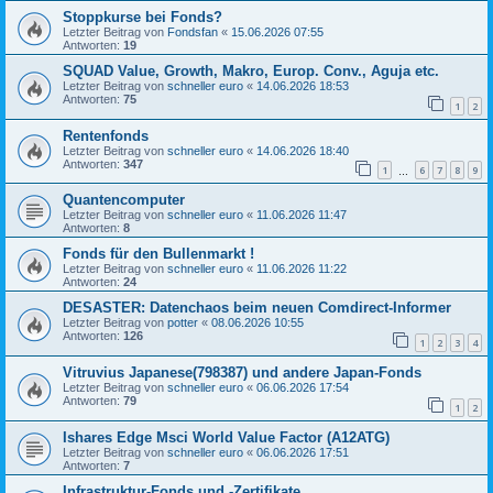
Stoppkurse bei Fonds?
Letzter Beitrag von
Fondsfan
«
15.06.2026 07:55
Antworten:
19
SQUAD Value, Growth, Makro, Europ. Conv., Aguja etc.
Letzter Beitrag von
schneller euro
«
14.06.2026 18:53
Antworten:
75
1
2
Rentenfonds
Letzter Beitrag von
schneller euro
«
14.06.2026 18:40
Antworten:
347
1
6
7
8
9
…
Quantencomputer
Letzter Beitrag von
schneller euro
«
11.06.2026 11:47
Antworten:
8
Fonds für den Bullenmarkt !
Letzter Beitrag von
schneller euro
«
11.06.2026 11:22
Antworten:
24
DESASTER: Datenchaos beim neuen Comdirect-Informer
Letzter Beitrag von
potter
«
08.06.2026 10:55
Antworten:
126
1
2
3
4
Vitruvius Japanese(798387) und andere Japan-Fonds
Letzter Beitrag von
schneller euro
«
06.06.2026 17:54
Antworten:
79
1
2
Ishares Edge Msci World Value Factor (A12ATG)
Letzter Beitrag von
schneller euro
«
06.06.2026 17:51
Antworten:
7
Infrastruktur-Fonds und -Zertifikate