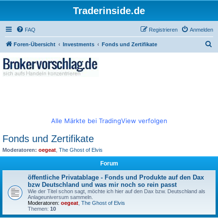
Traderinside.de
FAQ
Registrieren
Anmelden
S
Foren-Übersicht
Investments
Fonds und Zertifikate
u
c
h
e
Alle Märkte bei TradingView verfolgen
Fonds und Zertifikate
Moderatoren:
oegeat
,
The Ghost of Elvis
Forum
öffentliche Privatablage - Fonds und Produkte auf den Dax
bzw Deutschland und was mir noch so rein passt
Wie der Titel schon sagt, möchte ich hier auf den Dax bzw. Deutschland als
Anlageuniversum sammeln.
Moderatoren:
oegeat
,
The Ghost of Elvis
Themen:
10