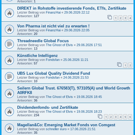
Antworten:
1
DIREKT in Rohstoffe investierende Fonds, ETfs, Zertifikate
Letzter Beitrag von
FinanzHai
«
29.06.2026 22:12
Antworten:
127
1
2
3
4
Von Pharma ist nicht viel zu erwarten !
Letzter Beitrag von
FinanzHai
«
29.06.2026 22:05
Antworten:
20
Threadneedle Global Focus
Letzter Beitrag von
The Ghost of Elvis
«
29.06.2026 17:51
Antworten:
13
Künstliche Intelligenz
Letzter Beitrag von
Fondsfan
«
25.06.2026 11:21
Antworten:
57
1
2
UBS Lux Global Quality Dividend Fund
Letzter Beitrag von
Fondsfan
«
24.06.2026 21:53
Antworten:
10
Seilern Global Trust. 676583(T), 973105(A) und World Growth
A0RFK8
Letzter Beitrag von
The Ghost of Elvis
«
19.06.2026 18:45
Antworten:
36
Dividendenfonds- und Zertifikate
Letzter Beitrag von
The Ghost of Elvis
«
19.06.2026 18:23
Antworten:
234
1
2
3
4
5
6
Magellan&Co: Emerging Market Fonds von Comgest
Letzter Beitrag von
schneller euro
«
17.06.2026 21:51
Antworten:
35