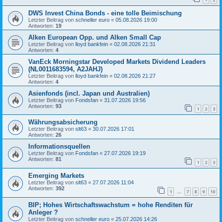
DWS Invest China Bonds - eine tolle Beimischung
Letzter Beitrag von
schneller euro
«
05.08.2026 19:00
Antworten:
19
Alken European Opp. und Alken Small Cap
Letzter Beitrag von
lloyd bankfein
«
02.08.2026 21:31
Antworten:
4
VanEck Morningstar Developed Markets Dividend Leaders
(NL0011683594, A2JAHJ)
Letzter Beitrag von
lloyd bankfein
«
02.08.2026 21:27
Antworten:
4
Asienfonds (incl. Japan und Australien)
Letzter Beitrag von
Fondsfan
«
31.07.2026 19:56
Antworten:
93
1
2
3
Währungsabsicherung
Letzter Beitrag von
slt63
«
30.07.2026 17:01
Antworten:
26
Informationsquellen
Letzter Beitrag von
Fondsfan
«
27.07.2026 19:19
Antworten:
81
1
2
3
Emerging Markets
Letzter Beitrag von
slt63
«
27.07.2026 11:04
Antworten:
392
1
7
8
9
10
…
BIP; Hohes Wirtschaftswachstum = hohe Renditen für
Anleger ?
Letzter Beitrag von
schneller euro
«
25.07.2026 14:26