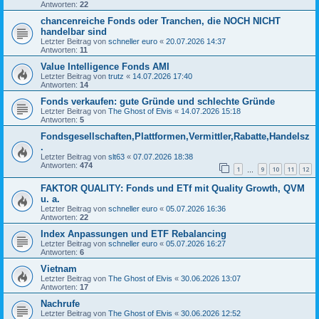
Antworten:
22
chancenreiche Fonds oder Tranchen, die NOCH NICHT
handelbar sind
Letzter Beitrag von
schneller euro
«
20.07.2026 14:37
Antworten:
11
Value Intelligence Fonds AMI
Letzter Beitrag von
trutz
«
14.07.2026 17:40
Antworten:
14
Fonds verkaufen: gute Gründe und schlechte Gründe
Letzter Beitrag von
The Ghost of Elvis
«
14.07.2026 15:18
Antworten:
5
Fondsgesellschaften,Plattformen,Vermittler,Rabatte,Handelsz
.
Letzter Beitrag von
slt63
«
07.07.2026 18:38
Antworten:
474
1
9
10
11
12
…
FAKTOR QUALITY: Fonds und ETf mit Quality Growth, QVM
u. a.
Letzter Beitrag von
schneller euro
«
05.07.2026 16:36
Antworten:
22
Index Anpassungen und ETF Rebalancing
Letzter Beitrag von
schneller euro
«
05.07.2026 16:27
Antworten:
6
Vietnam
Letzter Beitrag von
The Ghost of Elvis
«
30.06.2026 13:07
Antworten:
17
Nachrufe
Letzter Beitrag von
The Ghost of Elvis
«
30.06.2026 12:52