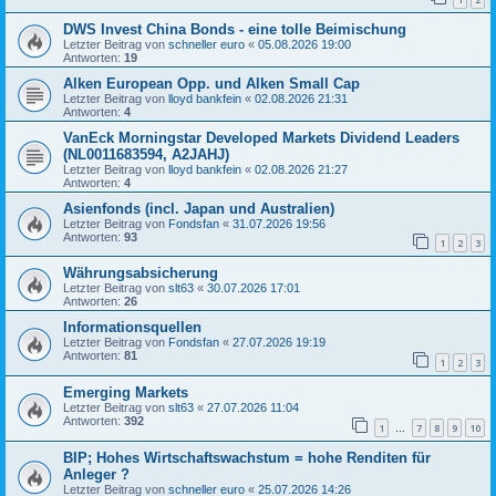
DWS Invest China Bonds - eine tolle Beimischung
Letzter Beitrag von
schneller euro
«
05.08.2026 19:00
Antworten:
19
Alken European Opp. und Alken Small Cap
Letzter Beitrag von
lloyd bankfein
«
02.08.2026 21:31
Antworten:
4
VanEck Morningstar Developed Markets Dividend Leaders
(NL0011683594, A2JAHJ)
Letzter Beitrag von
lloyd bankfein
«
02.08.2026 21:27
Antworten:
4
Asienfonds (incl. Japan und Australien)
Letzter Beitrag von
Fondsfan
«
31.07.2026 19:56
Antworten:
93
1
2
3
Währungsabsicherung
Letzter Beitrag von
slt63
«
30.07.2026 17:01
Antworten:
26
Informationsquellen
Letzter Beitrag von
Fondsfan
«
27.07.2026 19:19
Antworten:
81
1
2
3
Emerging Markets
Letzter Beitrag von
slt63
«
27.07.2026 11:04
Antworten:
392
1
7
8
9
10
…
BIP; Hohes Wirtschaftswachstum = hohe Renditen für
Anleger ?
Letzter Beitrag von
schneller euro
«
25.07.2026 14:26