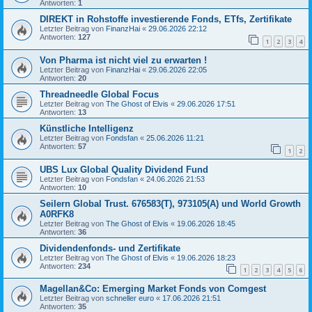
Antworten:
1
DIREKT in Rohstoffe investierende Fonds, ETfs, Zertifikate
Letzter Beitrag von
FinanzHai
«
29.06.2026 22:12
Antworten:
127
1
2
3
4
Von Pharma ist nicht viel zu erwarten !
Letzter Beitrag von
FinanzHai
«
29.06.2026 22:05
Antworten:
20
Threadneedle Global Focus
Letzter Beitrag von
The Ghost of Elvis
«
29.06.2026 17:51
Antworten:
13
Künstliche Intelligenz
Letzter Beitrag von
Fondsfan
«
25.06.2026 11:21
Antworten:
57
1
2
UBS Lux Global Quality Dividend Fund
Letzter Beitrag von
Fondsfan
«
24.06.2026 21:53
Antworten:
10
Seilern Global Trust. 676583(T), 973105(A) und World Growth
A0RFK8
Letzter Beitrag von
The Ghost of Elvis
«
19.06.2026 18:45
Antworten:
36
Dividendenfonds- und Zertifikate
Letzter Beitrag von
The Ghost of Elvis
«
19.06.2026 18:23
Antworten:
234
1
2
3
4
5
6
Magellan&Co: Emerging Market Fonds von Comgest
Letzter Beitrag von
schneller euro
«
17.06.2026 21:51
Antworten:
35