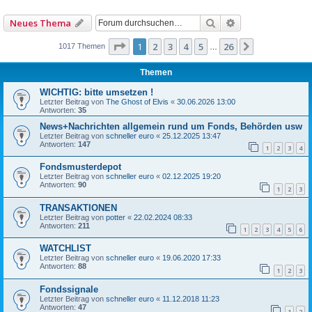
Suche
Erweiterte Such
Neues Thema
Seite
1
von
26
1
2
3
4
5
26
Nächste
1017 Themen
…
Themen
WICHTIG: bitte umsetzen !
Letzter Beitrag von
The Ghost of Elvis
«
30.06.2026 13:00
Antworten:
35
News+Nachrichten allgemein rund um Fonds, Behörden usw
Letzter Beitrag von
schneller euro
«
25.12.2025 13:47
Antworten:
147
1
2
3
4
Fondsmusterdepot
Letzter Beitrag von
schneller euro
«
02.12.2025 19:20
Antworten:
90
1
2
3
TRANSAKTIONEN
Letzter Beitrag von
potter
«
22.02.2024 08:33
Antworten:
211
1
2
3
4
5
6
WATCHLIST
Letzter Beitrag von
schneller euro
«
19.06.2020 17:33
Antworten:
88
1
2
3
Fondssignale
Letzter Beitrag von
schneller euro
«
11.12.2018 11:23
Antworten:
47
1
2