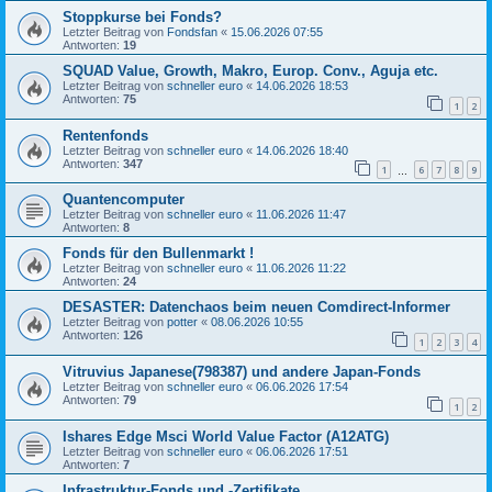
Stoppkurse bei Fonds?
Letzter Beitrag von
Fondsfan
«
15.06.2026 07:55
Antworten:
19
SQUAD Value, Growth, Makro, Europ. Conv., Aguja etc.
Letzter Beitrag von
schneller euro
«
14.06.2026 18:53
Antworten:
75
1
2
Rentenfonds
Letzter Beitrag von
schneller euro
«
14.06.2026 18:40
Antworten:
347
1
6
7
8
9
…
Quantencomputer
Letzter Beitrag von
schneller euro
«
11.06.2026 11:47
Antworten:
8
Fonds für den Bullenmarkt !
Letzter Beitrag von
schneller euro
«
11.06.2026 11:22
Antworten:
24
DESASTER: Datenchaos beim neuen Comdirect-Informer
Letzter Beitrag von
potter
«
08.06.2026 10:55
Antworten:
126
1
2
3
4
Vitruvius Japanese(798387) und andere Japan-Fonds
Letzter Beitrag von
schneller euro
«
06.06.2026 17:54
Antworten:
79
1
2
Ishares Edge Msci World Value Factor (A12ATG)
Letzter Beitrag von
schneller euro
«
06.06.2026 17:51
Antworten:
7
Infrastruktur-Fonds und -Zertifikate