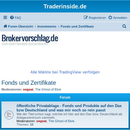
Traderinside.de
FAQ
Registrieren
Anmelden
S
Foren-Übersicht
Investments
Fonds und Zertifikate
u
c
h
e
Alle Märkte bei TradingView verfolgen
Fonds und Zertifikate
Moderatoren:
oegeat
,
The Ghost of Elvis
Forum
öffentliche Privatablage - Fonds und Produkte auf den Dax
bzw Deutschland und was mir noch so rein passt
Wie der Titel schon sagt, möchte ich hier auf den Dax bzw. Deutschland als
Anlageuniversum sammeln.
Moderatoren:
oegeat
,
The Ghost of Elvis
Themen:
10