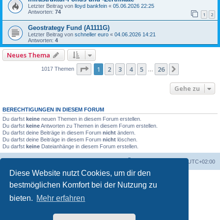
Letzter Beitrag von
lloyd bankfein
«
05.06.2026 22:25
Antworten:
74
1
2
Geostrategy Fund (A1111G)
Letzter Beitrag von
schneller euro
«
04.06.2026 14:21
Antworten:
4
Neues Thema
Seite
1
von
26
1
2
3
4
5
26
Nächste
1017 Themen
…
Gehe zu
BERECHTIGUNGEN IN DIESEM FORUM
Du darfst
keine
neuen Themen in diesem Forum erstellen.
Du darfst
keine
Antworten zu Themen in diesem Forum erstellen.
Du darfst deine Beiträge in diesem Forum
nicht
ändern.
Du darfst deine Beiträge in diesem Forum
nicht
löschen.
Du darfst
keine
Dateianhänge in diesem Forum erstellen.
Foren-Übersicht
Alle Zeiten sind
UTC+02:00
Diese Website nutzt Cookies, um dir den
bestmöglichen Komfort bei der Nutzung zu
bieten.
Mehr erfahren