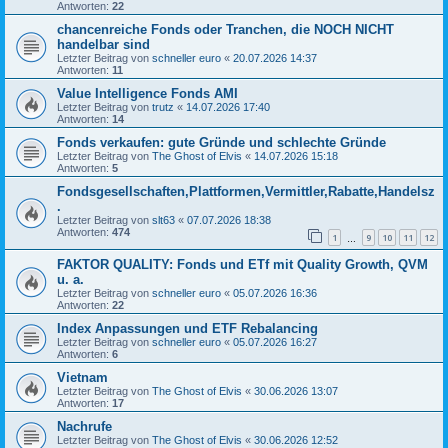
Antworten:
22
chancenreiche Fonds oder Tranchen, die NOCH NICHT
handelbar sind
Letzter Beitrag von
schneller euro
«
20.07.2026 14:37
Antworten:
11
Value Intelligence Fonds AMI
Letzter Beitrag von
trutz
«
14.07.2026 17:40
Antworten:
14
Fonds verkaufen: gute Gründe und schlechte Gründe
Letzter Beitrag von
The Ghost of Elvis
«
14.07.2026 15:18
Antworten:
5
Fondsgesellschaften,Plattformen,Vermittler,Rabatte,Handelsz
.
Letzter Beitrag von
slt63
«
07.07.2026 18:38
Antworten:
474
1
9
10
11
12
…
FAKTOR QUALITY: Fonds und ETf mit Quality Growth, QVM
u. a.
Letzter Beitrag von
schneller euro
«
05.07.2026 16:36
Antworten:
22
Index Anpassungen und ETF Rebalancing
Letzter Beitrag von
schneller euro
«
05.07.2026 16:27
Antworten:
6
Vietnam
Letzter Beitrag von
The Ghost of Elvis
«
30.06.2026 13:07
Antworten:
17
Nachrufe
Letzter Beitrag von
The Ghost of Elvis
«
30.06.2026 12:52