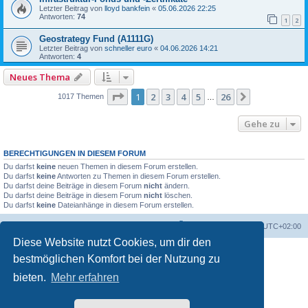
Letzter Beitrag von
lloyd bankfein
«
05.06.2026 22:25
Antworten:
74
1
2
Geostrategy Fund (A1111G)
Letzter Beitrag von
schneller euro
«
04.06.2026 14:21
Antworten:
4
Neues Thema
Seite
1
von
26
1
2
3
4
5
26
Nächste
1017 Themen
…
Gehe zu
BERECHTIGUNGEN IN DIESEM FORUM
Du darfst
keine
neuen Themen in diesem Forum erstellen.
Du darfst
keine
Antworten zu Themen in diesem Forum erstellen.
Du darfst deine Beiträge in diesem Forum
nicht
ändern.
Du darfst deine Beiträge in diesem Forum
nicht
löschen.
Du darfst
keine
Dateianhänge in diesem Forum erstellen.
Foren-Übersicht
Alle Zeiten sind
UTC+02:00
Diese Website nutzt Cookies, um dir den
bestmöglichen Komfort bei der Nutzung zu
bieten.
Mehr erfahren