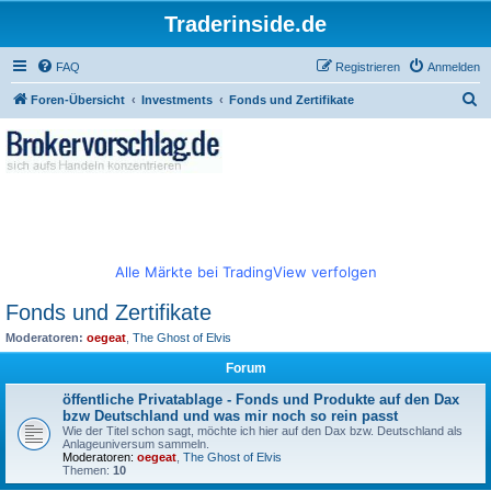
Traderinside.de
FAQ
Registrieren
Anmelden
S
Foren-Übersicht
Investments
Fonds und Zertifikate
u
c
h
e
Alle Märkte bei TradingView verfolgen
Fonds und Zertifikate
Moderatoren:
oegeat
,
The Ghost of Elvis
Forum
öffentliche Privatablage - Fonds und Produkte auf den Dax
bzw Deutschland und was mir noch so rein passt
Wie der Titel schon sagt, möchte ich hier auf den Dax bzw. Deutschland als
Anlageuniversum sammeln.
Moderatoren:
oegeat
,
The Ghost of Elvis
Themen:
10