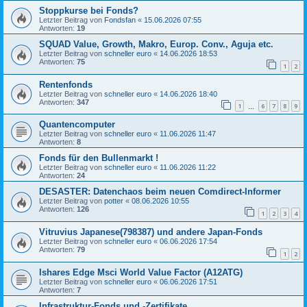
Stoppkurse bei Fonds?
Letzter Beitrag von
Fondsfan
«
15.06.2026 07:55
Antworten:
19
SQUAD Value, Growth, Makro, Europ. Conv., Aguja etc.
Letzter Beitrag von
schneller euro
«
14.06.2026 18:53
Antworten:
75
1
2
Rentenfonds
Letzter Beitrag von
schneller euro
«
14.06.2026 18:40
Antworten:
347
1
6
7
8
9
…
Quantencomputer
Letzter Beitrag von
schneller euro
«
11.06.2026 11:47
Antworten:
8
Fonds für den Bullenmarkt !
Letzter Beitrag von
schneller euro
«
11.06.2026 11:22
Antworten:
24
DESASTER: Datenchaos beim neuen Comdirect-Informer
Letzter Beitrag von
potter
«
08.06.2026 10:55
Antworten:
126
1
2
3
4
Vitruvius Japanese(798387) und andere Japan-Fonds
Letzter Beitrag von
schneller euro
«
06.06.2026 17:54
Antworten:
79
1
2
Ishares Edge Msci World Value Factor (A12ATG)
Letzter Beitrag von
schneller euro
«
06.06.2026 17:51
Antworten:
7
Infrastruktur-Fonds und -Zertifikate