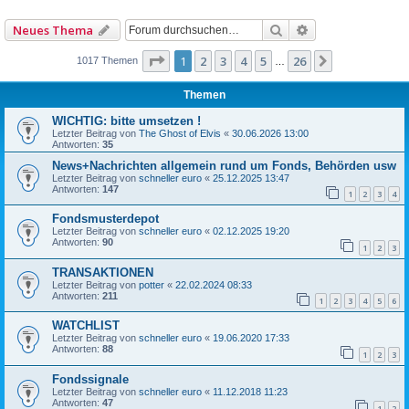
Suche
Erweiterte Such
Neues Thema
Seite
1
von
26
1
2
3
4
5
26
Nächste
1017 Themen
…
Themen
WICHTIG: bitte umsetzen !
Letzter Beitrag von
The Ghost of Elvis
«
30.06.2026 13:00
Antworten:
35
News+Nachrichten allgemein rund um Fonds, Behörden usw
Letzter Beitrag von
schneller euro
«
25.12.2025 13:47
Antworten:
147
1
2
3
4
Fondsmusterdepot
Letzter Beitrag von
schneller euro
«
02.12.2025 19:20
Antworten:
90
1
2
3
TRANSAKTIONEN
Letzter Beitrag von
potter
«
22.02.2024 08:33
Antworten:
211
1
2
3
4
5
6
WATCHLIST
Letzter Beitrag von
schneller euro
«
19.06.2020 17:33
Antworten:
88
1
2
3
Fondssignale
Letzter Beitrag von
schneller euro
«
11.12.2018 11:23
Antworten:
47
1
2