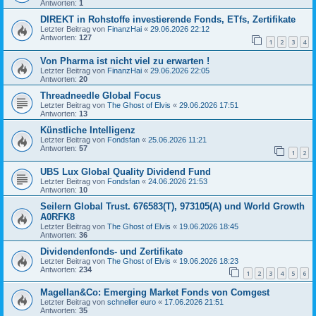
Antworten:
1
DIREKT in Rohstoffe investierende Fonds, ETfs, Zertifikate
Letzter Beitrag von
FinanzHai
«
29.06.2026 22:12
Antworten:
127
1
2
3
4
Von Pharma ist nicht viel zu erwarten !
Letzter Beitrag von
FinanzHai
«
29.06.2026 22:05
Antworten:
20
Threadneedle Global Focus
Letzter Beitrag von
The Ghost of Elvis
«
29.06.2026 17:51
Antworten:
13
Künstliche Intelligenz
Letzter Beitrag von
Fondsfan
«
25.06.2026 11:21
Antworten:
57
1
2
UBS Lux Global Quality Dividend Fund
Letzter Beitrag von
Fondsfan
«
24.06.2026 21:53
Antworten:
10
Seilern Global Trust. 676583(T), 973105(A) und World Growth
A0RFK8
Letzter Beitrag von
The Ghost of Elvis
«
19.06.2026 18:45
Antworten:
36
Dividendenfonds- und Zertifikate
Letzter Beitrag von
The Ghost of Elvis
«
19.06.2026 18:23
Antworten:
234
1
2
3
4
5
6
Magellan&Co: Emerging Market Fonds von Comgest
Letzter Beitrag von
schneller euro
«
17.06.2026 21:51
Antworten:
35