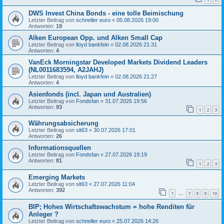
DWS Invest China Bonds - eine tolle Beimischung
Letzter Beitrag von
schneller euro
«
05.08.2026 19:00
Antworten:
19
Alken European Opp. und Alken Small Cap
Letzter Beitrag von
lloyd bankfein
«
02.08.2026 21:31
Antworten:
4
VanEck Morningstar Developed Markets Dividend Leaders
(NL0011683594, A2JAHJ)
Letzter Beitrag von
lloyd bankfein
«
02.08.2026 21:27
Antworten:
4
Asienfonds (incl. Japan und Australien)
Letzter Beitrag von
Fondsfan
«
31.07.2026 19:56
Antworten:
93
1
2
3
Währungsabsicherung
Letzter Beitrag von
slt63
«
30.07.2026 17:01
Antworten:
26
Informationsquellen
Letzter Beitrag von
Fondsfan
«
27.07.2026 19:19
Antworten:
81
1
2
3
Emerging Markets
Letzter Beitrag von
slt63
«
27.07.2026 11:04
Antworten:
392
1
7
8
9
10
…
BIP; Hohes Wirtschaftswachstum = hohe Renditen für
Anleger ?
Letzter Beitrag von
schneller euro
«
25.07.2026 14:26