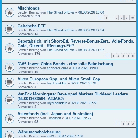
Mischfonds
Letzter Beitrag von
The Ghost of Elvis
«
08.08.2026 15:00
Antworten:
399
1
7
8
9
10
…
Gehebelte ETF
Letzter Beitrag von
The Ghost of Elvis
«
08.08.2026 14:54
Antworten:
13
Depotabsich. mit Short-Etf, Reverse-Bonus-Zert., Vola-Fonds,
Gold, Ölzertif., Rüstungs-Etf?
Letzter Beitrag von
The Ghost of Elvis
«
08.08.2026 14:52
Antworten:
176
1
2
3
4
5
DWS Invest China Bonds - eine tolle Beimischung
Letzter Beitrag von
schneller euro
«
05.08.2026 19:00
Antworten:
19
Alken European Opp. und Alken Small Cap
Letzter Beitrag von
lloyd bankfein
«
02.08.2026 21:31
Antworten:
4
VanEck Morningstar Developed Markets Dividend Leaders
(NL0011683594, A2JAHJ)
Letzter Beitrag von
lloyd bankfein
«
02.08.2026 21:27
Antworten:
4
Asienfonds (incl. Japan und Australien)
Letzter Beitrag von
Fondsfan
«
31.07.2026 19:56
Antworten:
93
1
2
3
Währungsabsicherung
Letzter Beitrag von
slt63
«
30.07.2026 17:01