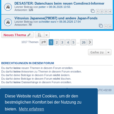
DESASTER: Datenchaos beim neuen Comdirect-Informer
Letzter Beitrag von
potter
«
08.06.2026 10:55
Antworten:
126
1
2
3
4
Vitruvius Japanese(798387) und andere Japan-Fonds
Letzter Beitrag von
schneller euro
«
06.06.2026 17:54
Antworten:
79
1
2
Neues Thema
Seite
1
von
26
1
2
3
4
5
26
Nächste
1017 Themen
…
Gehe zu
BERECHTIGUNGEN IN DIESEM FORUM
Du darfst
keine
neuen Themen in diesem Forum erstellen.
Du darfst
keine
Antworten zu Themen in diesem Forum erstellen.
Du darfst deine Beiträge in diesem Forum
nicht
ändern.
Du darfst deine Beiträge in diesem Forum
nicht
löschen.
Du darfst
keine
Dateianhänge in diesem Forum erstellen.
Foren-Übersicht
Alle Zeiten sind
UTC+02:00
Diese Website nutzt Cookies, um dir den
bestmöglichen Komfort bei der Nutzung zu
bieten.
Mehr erfahren