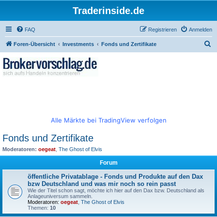
Traderinside.de
FAQ
Registrieren
Anmelden
S
Foren-Übersicht
Investments
Fonds und Zertifikate
u
c
h
e
Alle Märkte bei TradingView verfolgen
Fonds und Zertifikate
Moderatoren:
oegeat
,
The Ghost of Elvis
Forum
öffentliche Privatablage - Fonds und Produkte auf den Dax
bzw Deutschland und was mir noch so rein passt
Wie der Titel schon sagt, möchte ich hier auf den Dax bzw. Deutschland als
Anlageuniversum sammeln.
Moderatoren:
oegeat
,
The Ghost of Elvis
Themen:
10