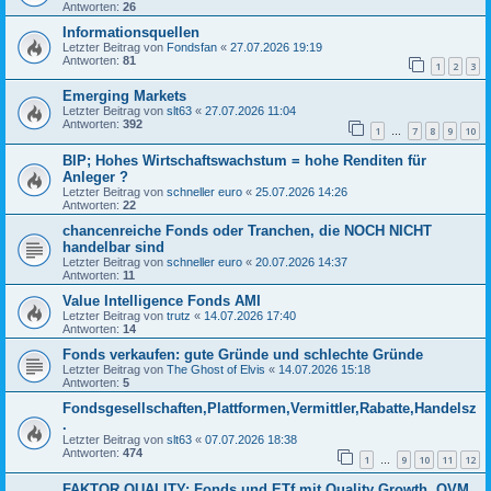
Antworten:
26
Informationsquellen
Letzter Beitrag von
Fondsfan
«
27.07.2026 19:19
Antworten:
81
1
2
3
Emerging Markets
Letzter Beitrag von
slt63
«
27.07.2026 11:04
Antworten:
392
1
7
8
9
10
…
BIP; Hohes Wirtschaftswachstum = hohe Renditen für
Anleger ?
Letzter Beitrag von
schneller euro
«
25.07.2026 14:26
Antworten:
22
chancenreiche Fonds oder Tranchen, die NOCH NICHT
handelbar sind
Letzter Beitrag von
schneller euro
«
20.07.2026 14:37
Antworten:
11
Value Intelligence Fonds AMI
Letzter Beitrag von
trutz
«
14.07.2026 17:40
Antworten:
14
Fonds verkaufen: gute Gründe und schlechte Gründe
Letzter Beitrag von
The Ghost of Elvis
«
14.07.2026 15:18
Antworten:
5
Fondsgesellschaften,Plattformen,Vermittler,Rabatte,Handelsz
.
Letzter Beitrag von
slt63
«
07.07.2026 18:38
Antworten:
474
1
9
10
11
12
…
FAKTOR QUALITY: Fonds und ETf mit Quality Growth, QVM