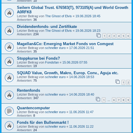
Antworten:
10
Seilern Global Trust. 676583(T), 973105(A) und World Growth
A0RFK8
Letzter Beitrag von
The Ghost of Elvis
«
19.06.2026 18:45
Antworten:
36
Dividendenfonds- und Zertifikate
Letzter Beitrag von
The Ghost of Elvis
«
19.06.2026 18:23
Antworten:
234
1
2
3
4
5
6
Magellan&Co: Emerging Market Fonds von Comgest
Letzter Beitrag von
schneller euro
«
17.06.2026 21:51
Antworten:
35
Stoppkurse bei Fonds?
Letzter Beitrag von
Fondsfan
«
15.06.2026 07:55
Antworten:
19
SQUAD Value, Growth, Makro, Europ. Conv., Aguja etc.
Letzter Beitrag von
schneller euro
«
14.06.2026 18:53
Antworten:
75
1
2
Rentenfonds
Letzter Beitrag von
schneller euro
«
14.06.2026 18:40
Antworten:
347
1
6
7
8
9
…
Quantencomputer
Letzter Beitrag von
schneller euro
«
11.06.2026 11:47
Antworten:
8
Fonds für den Bullenmarkt !
Letzter Beitrag von
schneller euro
«
11.06.2026 11:22
Antworten:
24