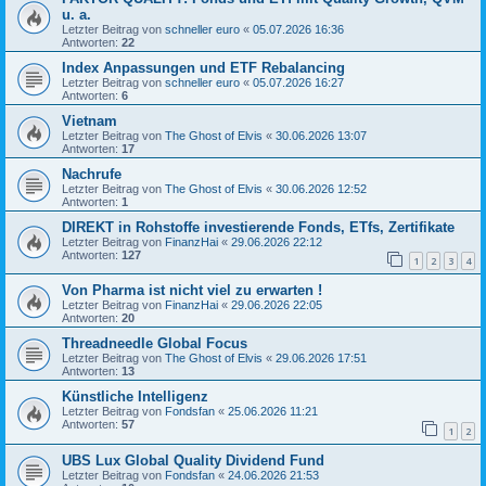
u. a.
Letzter Beitrag von
schneller euro
«
05.07.2026 16:36
Antworten:
22
Index Anpassungen und ETF Rebalancing
Letzter Beitrag von
schneller euro
«
05.07.2026 16:27
Antworten:
6
Vietnam
Letzter Beitrag von
The Ghost of Elvis
«
30.06.2026 13:07
Antworten:
17
Nachrufe
Letzter Beitrag von
The Ghost of Elvis
«
30.06.2026 12:52
Antworten:
1
DIREKT in Rohstoffe investierende Fonds, ETfs, Zertifikate
Letzter Beitrag von
FinanzHai
«
29.06.2026 22:12
Antworten:
127
1
2
3
4
Von Pharma ist nicht viel zu erwarten !
Letzter Beitrag von
FinanzHai
«
29.06.2026 22:05
Antworten:
20
Threadneedle Global Focus
Letzter Beitrag von
The Ghost of Elvis
«
29.06.2026 17:51
Antworten:
13
Künstliche Intelligenz
Letzter Beitrag von
Fondsfan
«
25.06.2026 11:21
Antworten:
57
1
2
UBS Lux Global Quality Dividend Fund
Letzter Beitrag von
Fondsfan
«
24.06.2026 21:53