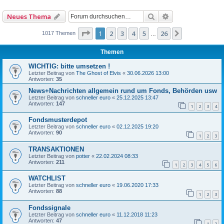
Suche
Erweiterte Such
Neues Thema
Seite
1
von
26
1
2
3
4
5
26
Nächste
1017 Themen
…
Themen
WICHTIG: bitte umsetzen !
Letzter Beitrag von
The Ghost of Elvis
«
30.06.2026 13:00
Antworten:
35
News+Nachrichten allgemein rund um Fonds, Behörden usw
Letzter Beitrag von
schneller euro
«
25.12.2025 13:47
Antworten:
147
1
2
3
4
Fondsmusterdepot
Letzter Beitrag von
schneller euro
«
02.12.2025 19:20
Antworten:
90
1
2
3
TRANSAKTIONEN
Letzter Beitrag von
potter
«
22.02.2024 08:33
Antworten:
211
1
2
3
4
5
6
WATCHLIST
Letzter Beitrag von
schneller euro
«
19.06.2020 17:33
Antworten:
88
1
2
3
Fondssignale
Letzter Beitrag von
schneller euro
«
11.12.2018 11:23
Antworten:
47
1
2