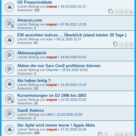
US Finanzinstitute
Letzter Beitrag von
oegeat
«
29.10.2021 01:37
Antworten:
152
1
2
3
4
Amazon.com
Letzter Beitrag von
oegeat
«
07.05.2021 13:35
Antworten:
3
EW ansichten Indices ... Überblick (stand letzten 30 Tage )
Letzter Beitrag von
trutz
«
06.11.2020 11:27
Antworten:
81
1
2
3
Aktienvergleich
Letzter Beitrag von
oegeat
«
18.08.2020 01:50
Aktien die von Sars Cov2 profitieren können
Letzter Beitrag von
Olaschir
«
25.04.2020 16:02
Antworten:
4
Atx haben fertig ?
Letzter Beitrag von
oegeat
«
21.03.2020 13:19
Antworten:
19
Kurserholungen im DJ 1996 bis 2003
Letzter Beitrag von
oegeat
«
12.03.2020 23:52
Antworten:
10
Saudi Aramco
Letzter Beitrag von
slt63
«
12.03.2020 13:50
Antworten:
2
Der Apfel wird immer teurer ! Apple Aktie
Letzter Beitrag von
oegeat
«
27.02.2020 21:04
Antworten:
268
1
4
5
6
7
…