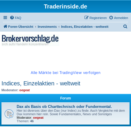
Traderinside.de
FAQ
Registrieren
Anmelden
S
Foren-Übersicht
Investments
Indices, Einzelaktien - weltweit
u
c
h
e
Alle Märkte bei TradingView verfolgen
Indices, Einzelaktien - weltweit
Moderator:
oegeat
Forum
Dax als Basis ob Charttechnisch oder Fundermental.
Hier ist diverses über den Dax (nur Index) zu finde. Auch Vergleiche mit dem
Dax kommen hier rein. Sowie Fundamentales, News und Sonstiges
Moderator:
oegeat
Themen:
46