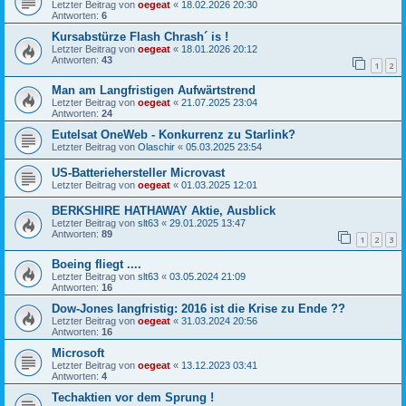
Letzter Beitrag von
oegeat
«
18.02.2026 20:30
Antworten:
6
Kursabstürze Flash Chrash´ is !
Letzter Beitrag von
oegeat
«
18.01.2026 20:12
Antworten:
43
1
2
Man am Langfristigen Aufwärtstrend
Letzter Beitrag von
oegeat
«
21.07.2025 23:04
Antworten:
24
Eutelsat OneWeb - Konkurrenz zu Starlink?
Letzter Beitrag von
Olaschir
«
05.03.2025 23:54
US-Batteriehersteller Microvast
Letzter Beitrag von
oegeat
«
01.03.2025 12:01
BERKSHIRE HATHAWAY Aktie, Ausblick
Letzter Beitrag von
slt63
«
29.01.2025 13:47
Antworten:
89
1
2
3
Boeing fliegt ....
Letzter Beitrag von
slt63
«
03.05.2024 21:09
Antworten:
16
Dow-Jones langfristig: 2016 ist die Krise zu Ende ??
Letzter Beitrag von
oegeat
«
31.03.2024 20:56
Antworten:
16
Microsoft
Letzter Beitrag von
oegeat
«
13.12.2023 03:41
Antworten:
4
Techaktien vor dem Sprung !