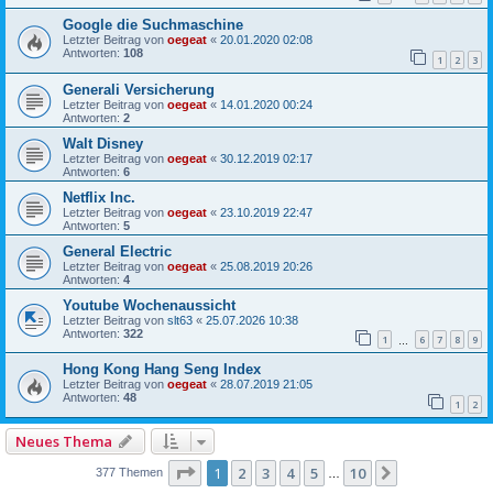
Google die Suchmaschine
Letzter Beitrag von
oegeat
«
20.01.2020 02:08
Antworten:
108
1
2
3
Generali Versicherung
Letzter Beitrag von
oegeat
«
14.01.2020 00:24
Antworten:
2
Walt Disney
Letzter Beitrag von
oegeat
«
30.12.2019 02:17
Antworten:
6
Netflix Inc.
Letzter Beitrag von
oegeat
«
23.10.2019 22:47
Antworten:
5
General Electric
Letzter Beitrag von
oegeat
«
25.08.2019 20:26
Antworten:
4
Youtube Wochenaussicht
Letzter Beitrag von
slt63
«
25.07.2026 10:38
Antworten:
322
1
6
7
8
9
…
Hong Kong Hang Seng Index
Letzter Beitrag von
oegeat
«
28.07.2019 21:05
Antworten:
48
1
2
Neues Thema
Seite
1
von
10
1
2
3
4
5
10
Nächste
377 Themen
…