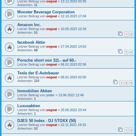
Letzter Beitrag von
oegeat
«
13.12.2023 03:35
Antworten:
11
Monster Beverage Corporation
Letzter Beitrag von
oegeat
«
12.10.2023 17:04
Amazon Inc.
Letzter Beitrag von
oegeat
«
10.05.2023 12:34
Antworten:
51
1
2
facebook Aktie
Letzter Beitrag von
oegeat
«
27.04.2023 14:53
Antworten:
68
1
2
Porsche short von 111.- auf 60.-
Letzter Beitrag von
oegeat
«
06.01.2023 02:56
Tesla der E-Autobauer
Letzter Beitrag von
oegeat
«
06.01.2023 02:50
Antworten:
114
1
2
3
Immobilien Aktien
Letzter Beitrag von
potter
«
13.06.2022 12:46
Antworten:
1
Luxusaktien
Letzter Beitrag von
oegeat
«
25.05.2022 23:44
Antworten:
1
DJES 50 Index - DJ STOXX (50)
Letzter Beitrag von
oegeat
«
22.11.2021 19:33
Antworten:
52
1
2