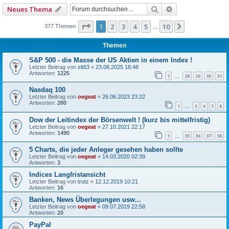
Suche
Erweiterte Such
Neues Thema
Seite
1
von
10
1
2
3
4
5
10
Nächste
377 Themen
…
Themen
S&P 500 - die Masse der US Aktien in einem Index !
Letzter Beitrag von
slt63
«
23.08.2025 18:48
Antworten:
1225
1
28
29
30
31
…
Nasdaq 100
Letzter Beitrag von
oegeat
«
26.06.2023 23:22
Antworten:
280
1
5
6
7
8
…
Dow der Leitindex der Börsenwelt ! (kurz bis mittelfristig)
Letzter Beitrag von
oegeat
«
27.10.2021 22:17
Antworten:
1490
1
35
36
37
38
…
5 Charts, die jeder Anleger gesehen haben sollte
Letzter Beitrag von
oegeat
«
14.03.2020 02:39
Antworten:
3
Indices Langfristansicht
Letzter Beitrag von
trutz
«
12.12.2019 10:21
Antworten:
16
Banken, News Überlegungen usw...
Letzter Beitrag von
oegeat
«
09.07.2019 22:58
Antworten:
20
PayPal