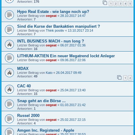
Antworten:
176
1
2
3
4
5
Hypo Real Estate - wie lange noch up?
Letzter Beitrag von
oegeat
«
28.10.2017 14:47
Antworten:
7
Sind die Kurse der Bankaktien manipuliert ?
Letzter Beitrag von
Think positiv
«
13.10.2017 23:14
Antworten:
7
INTL BUSINESS MACH - nun long ?
Letzter Beitrag von
oegeat
«
06.07.2017 01:36
Antworten:
16
LITHIUM-AKTIEN Ein neuer Megatrend lockt Anleger
Letzter Beitrag von
oegeat
«
09.06.2017 22:06
MDAX
Letzter Beitrag von
Kato
«
26.04.2017 09:49
Antworten:
49
1
2
CAC 40
Letzter Beitrag von
oegeat
«
25.04.2017 13:40
Antworten:
15
Snap geht an die Börse ...
Letzter Beitrag von
oegeat
«
01.03.2017 21:42
Antworten:
1
Russel 2000
Letzter Beitrag von
oegeat
«
25.02.2017 22:15
Antworten:
4
Amgen Inc. Registered - Apple
Letzter Beitrag von
oegeat
«
25.02.2017 20:53