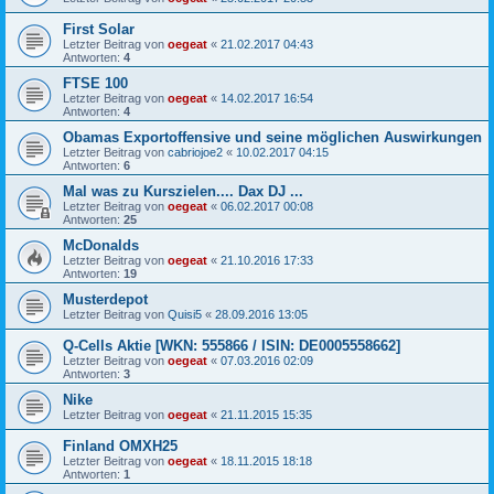
First Solar
Letzter Beitrag von
oegeat
«
21.02.2017 04:43
Antworten:
4
FTSE 100
Letzter Beitrag von
oegeat
«
14.02.2017 16:54
Antworten:
4
Obamas Exportoffensive und seine möglichen Auswirkungen
Letzter Beitrag von
cabriojoe2
«
10.02.2017 04:15
Antworten:
6
Mal was zu Kurszielen.... Dax DJ ...
Letzter Beitrag von
oegeat
«
06.02.2017 00:08
Antworten:
25
McDonalds
Letzter Beitrag von
oegeat
«
21.10.2016 17:33
Antworten:
19
Musterdepot
Letzter Beitrag von
Quisi5
«
28.09.2016 13:05
Q-Cells Aktie [WKN: 555866 / ISIN: DE0005558662]
Letzter Beitrag von
oegeat
«
07.03.2016 02:09
Antworten:
3
Nike
Letzter Beitrag von
oegeat
«
21.11.2015 15:35
Finland OMXH25
Letzter Beitrag von
oegeat
«
18.11.2015 18:18
Antworten:
1