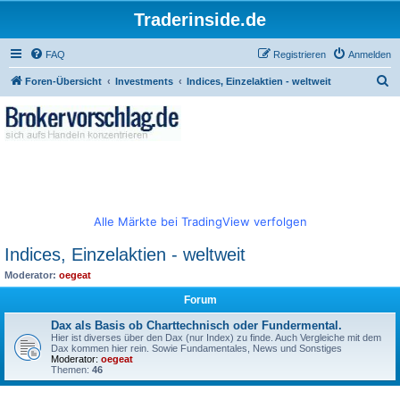
Traderinside.de
FAQ
Registrieren
Anmelden
S
Foren-Übersicht
Investments
Indices, Einzelaktien - weltweit
u
c
h
e
Alle Märkte bei TradingView verfolgen
Indices, Einzelaktien - weltweit
Moderator:
oegeat
Forum
Dax als Basis ob Charttechnisch oder Fundermental.
Hier ist diverses über den Dax (nur Index) zu finde. Auch Vergleiche mit dem
Dax kommen hier rein. Sowie Fundamentales, News und Sonstiges
Moderator:
oegeat
Themen:
46