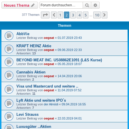
Suche
Erweiterte Such
Neues Thema
Seite
2
von
10
1
2
3
4
5
10
Vorherige
Nächste
377 Themen
…
Themen
AbbVie
Letzter Beitrag von
oegeat
«
01.07.2019 23:43
KRAFT HEINZ Aktie
Letzter Beitrag von
oegeat
«
09.06.2019 22:33
Antworten:
13
BEYOND MEAT INC. US08862E1091 (L&S Kurse)
Letzter Beitrag von
oegeat
«
05.05.2019 18:07
Cannabis Aktien
Letzter Beitrag von
oegeat
«
14.04.2019 20:06
Antworten:
2
Visa und Mastercard und weitere ..
Letzter Beitrag von
oegeat
«
11.04.2019 07:52
Antworten:
11
Lyft Aktie und weitere IPO´s
Letzter Beitrag von
der Almödi
«
09.04.2019 16:55
Antworten:
7
Levi Strauss
Letzter Beitrag von
oegeat
«
22.03.2019 04:01
Luxusgüter ..Aktien