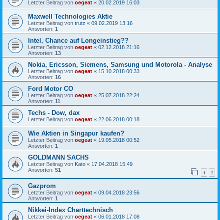
Letzter Beitrag von
oegeat
«
20.02.2019 16:03
Maxwell Technologies Aktie
Letzter Beitrag von
trutz
«
09.02.2019 13:16
Antworten:
1
Intel, Chance auf Longeinstieg??
Letzter Beitrag von
oegeat
«
02.12.2018 21:16
Antworten:
13
Nokia, Ericsson, Siemens, Samsung und Motorola - Analyse
Letzter Beitrag von
oegeat
«
15.10.2018 00:33
Antworten:
16
Ford Motor CO
Letzter Beitrag von
oegeat
«
25.07.2018 22:24
Antworten:
11
Techs - Dow, dax
Letzter Beitrag von
oegeat
«
22.06.2018 00:18
Wie Aktien in Singapur kaufen?
Letzter Beitrag von
oegeat
«
19.05.2018 00:52
Antworten:
1
GOLDMANN SACHS
Letzter Beitrag von
Kato
«
17.04.2018 15:49
Antworten:
51
1
2
Gazprom
Letzter Beitrag von
oegeat
«
09.04.2018 23:56
Antworten:
1
Nikkei-Index Charttechnisch
Letzter Beitrag von
oegeat
«
06.01.2018 17:08