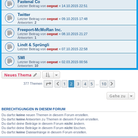
Fastenal Co
Letzter Beitrag von
oegeat
«
14.10.2015 22:51
Twitter
Letzter Beitrag von
oegeat
«
09.10.2015 17:48
Antworten:
2
Freeport-McMoRan Inc.
Letzter Beitrag von
oegeat
«
08.10.2015 21:27
Antworten:
1
Lindt & Sprüngli
Letzter Beitrag von
oegeat
«
07.10.2015 22:58
SMI
Letzter Beitrag von
oegeat
«
02.03.2015 00:56
Antworten:
10
Neues Thema
Seite
2
von
10
1
2
3
4
5
10
Vorherige
Nächste
377 Themen
…
Gehe zu
BERECHTIGUNGEN IN DIESEM FORUM
Du darfst
keine
neuen Themen in diesem Forum erstellen.
Du darfst
keine
Antworten zu Themen in diesem Forum erstellen.
Du darfst deine Beiträge in diesem Forum
nicht
ändern.
Du darfst deine Beiträge in diesem Forum
nicht
löschen.
Du darfst
keine
Dateianhänge in diesem Forum erstellen.