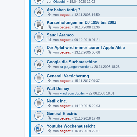
von
Olaschir
»
18.04.2020 12:02
Atx haben fertig ?
von
oegeat
»
12.11.2006 14:50
Kurserholungen im DJ 1996 bis 2003
von
oegeat
»
16.10.2008 11:36
Saudi Aramco
von
oegeat
»
09.12.2019 01:21
Der Apfel wird immer teurer ! Apple Aktie
von
oegeat
»
13.12.2005 00:08
Google die Suchmaschine
von
ist gegangen worden
»
20.11.2006 18:26
Generali Versicherung
von
oegeat
»
15.11.2017 09:37
Walt Disney
von
Fred vom Jupiter
»
22.06.2008 18:31
Netflix Inc.
von
oegeat
»
14.10.2015 22:03
General Electric
von
oegeat
»
31.10.2018 17:49
Youtube Wochenaussicht
von
oegeat
»
16.03.2019 22:51