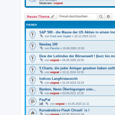
und Sonstiges
Moderator:
oegeat
Suche
Er
Neues Thema
THEMEN
S&P 500 - die Masse der US Aktien in einem Ind
von
Fred vom Jupiter
»
20.12.2003 16:51
Nasdaq 100
von
Pancho
»
18.06.2005 15:50
Dow der Leitindex der Börsenwelt ! (kurz bis mitt
von
oegeat
»
06.06.2005 20:50
5 Charts, die jeder Anleger gesehen haben sollt
von
oegeat
»
10.11.2016 19:35
Indices Langfristansicht
von
oegeat
»
01.04.2015 15:24
Banken, News Überlegungen usw...
von
oegeat
»
03.09.2011 12:25
PayPal
von
oegeat
»
15.05.2015 21:11
Kursabstürze Flash Chrash´ is !
von
oegeat
»
07.05.2010 01:54