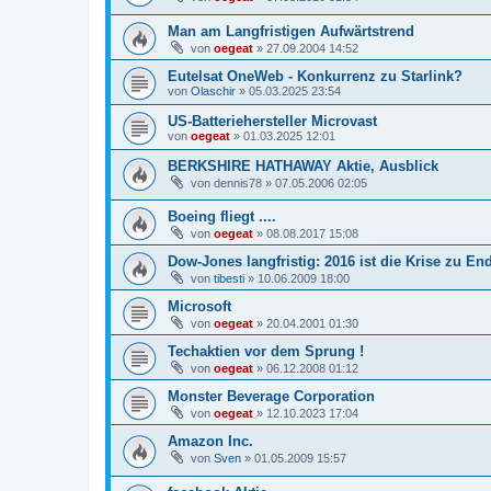
Man am Langfristigen Aufwärtstrend
von
oegeat
»
27.09.2004 14:52
Eutelsat OneWeb - Konkurrenz zu Starlink?
von
Olaschir
»
05.03.2025 23:54
US-Batteriehersteller Microvast
von
oegeat
»
01.03.2025 12:01
BERKSHIRE HATHAWAY Aktie, Ausblick
von
dennis78
»
07.05.2006 02:05
Boeing fliegt ....
von
oegeat
»
08.08.2017 15:08
Dow-Jones langfristig: 2016 ist die Krise zu En
von
tibesti
»
10.06.2009 18:00
Microsoft
von
oegeat
»
20.04.2001 01:30
Techaktien vor dem Sprung !
von
oegeat
»
06.12.2008 01:12
Monster Beverage Corporation
von
oegeat
»
12.10.2023 17:04
Amazon Inc.
von
Sven
»
01.05.2009 15:57