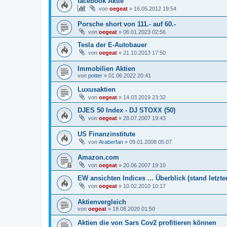
facebook Aktie
von
oegeat
»
16.05.2012 19:54
Porsche short von 111.- auf 60.-
von
oegeat
»
06.01.2023 02:56
Tesla der E-Autobauer
von
oegeat
»
21.10.2013 17:50
Immobilien Aktien
von
potter
»
01.06.2022 20:41
Luxusaktien
von
oegeat
»
14.03.2019 23:32
DJES 50 Index - DJ STOXX (50)
von
oegeat
»
28.07.2007 19:43
US Finanzinstitute
von
Araberfan
»
09.01.2008 05:07
Amazon.com
von
oegeat
»
20.06.2007 19:10
EW ansichten Indices ... Überblick (stand letzte
von
oegeat
»
10.02.2010 10:17
Aktienvergleich
von
oegeat
»
18.08.2020 01:50
Aktien die von Sars Cov2 profitieren können