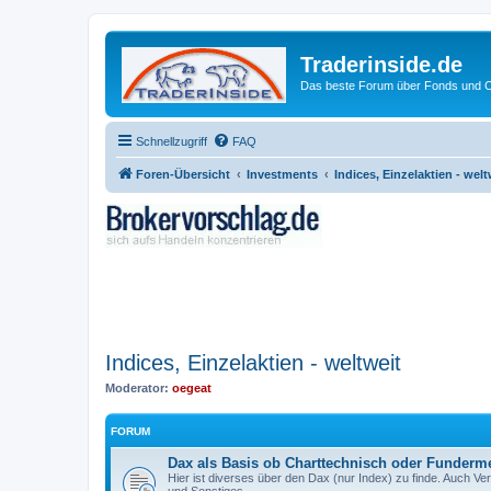
Traderinside.de
Das beste Forum über Fonds und Ch
Schnellzugriff
FAQ
Foren-Übersicht
Investments
Indices, Einzelaktien - welt
Indices, Einzelaktien - weltweit
Moderator:
oegeat
FORUM
Dax als Basis ob Charttechnisch oder Funderme
Hier ist diverses über den Dax (nur Index) zu finde. Auch 