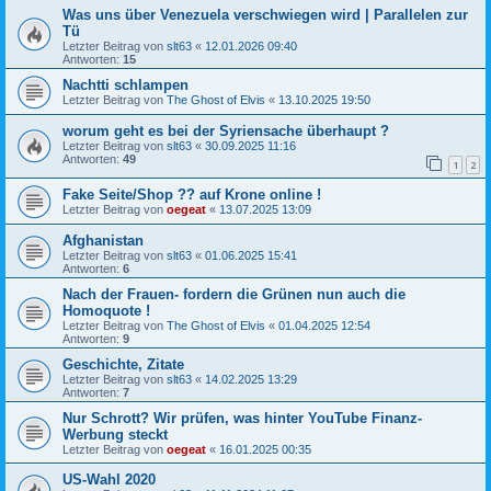
Was uns über Venezuela verschwiegen wird | Parallelen zur
Tü
Letzter Beitrag von
slt63
«
12.01.2026 09:40
Antworten:
15
Nachtti schlampen
Letzter Beitrag von
The Ghost of Elvis
«
13.10.2025 19:50
worum geht es bei der Syriensache überhaupt ?
Letzter Beitrag von
slt63
«
30.09.2025 11:16
Antworten:
49
1
2
Fake Seite/Shop ?? auf Krone online !
Letzter Beitrag von
oegeat
«
13.07.2025 13:09
Afghanistan
Letzter Beitrag von
slt63
«
01.06.2025 15:41
Antworten:
6
Nach der Frauen- fordern die Grünen nun auch die
Homoquote !
Letzter Beitrag von
The Ghost of Elvis
«
01.04.2025 12:54
Antworten:
9
Geschichte, Zitate
Letzter Beitrag von
slt63
«
14.02.2025 13:29
Antworten:
7
Nur Schrott? Wir prüfen, was hinter YouTube Finanz-
Werbung steckt
Letzter Beitrag von
oegeat
«
16.01.2025 00:35
US-Wahl 2020