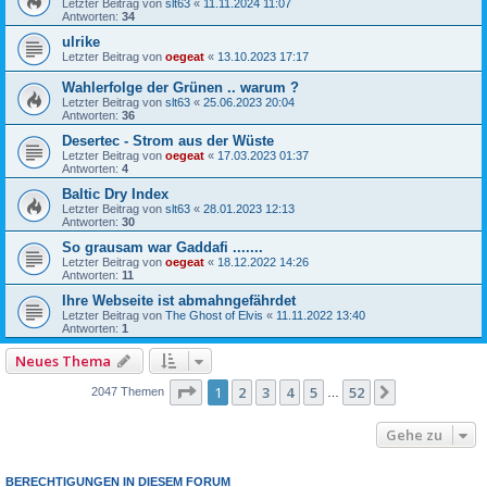
Letzter Beitrag von
slt63
«
11.11.2024 11:07
Antworten:
34
ulrike
Letzter Beitrag von
oegeat
«
13.10.2023 17:17
Wahlerfolge der Grünen .. warum ?
Letzter Beitrag von
slt63
«
25.06.2023 20:04
Antworten:
36
Desertec - Strom aus der Wüste
Letzter Beitrag von
oegeat
«
17.03.2023 01:37
Antworten:
4
Baltic Dry Index
Letzter Beitrag von
slt63
«
28.01.2023 12:13
Antworten:
30
So grausam war Gaddafi .......
Letzter Beitrag von
oegeat
«
18.12.2022 14:26
Antworten:
11
Ihre Webseite ist abmahngefährdet
Letzter Beitrag von
The Ghost of Elvis
«
11.11.2022 13:40
Antworten:
1
Neues Thema
Seite
1
von
52
1
2
3
4
5
52
Nächste
2047 Themen
…
Gehe zu
BERECHTIGUNGEN IN DIESEM FORUM