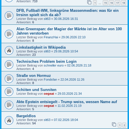
Antworten:
710
1
15
16
17
18
…
DFB, Fußball-WM, linksgrüne Massenmedien: was für ein
Irrsinn spielt sich da ab?
Letzter Beitrag von
slt63
«
30.06.2026 16:31
Antworten:
6
Alan Greenspan: der Magier der Märkte ist im Alter von 100
Jahren verstorben
Letzter Beitrag von
FinanzHai
«
29.06.2026 22:10
Antworten:
8
Linkslastigkeit in Wikipedia
Letzter Beitrag von
slt63
«
29.06.2026 10:54
Antworten:
23
Technisches Problem beim Login
Letzter Beitrag von
schneller euro
«
02.06.2026 21:18
Antworten:
4
Straße von Hormuz
Letzter Beitrag von
Fondsfan
«
22.04.2026 11:26
Antworten:
8
Schiiten und Sunniten
Letzter Beitrag von
oegeat
«
29.03.2026 21:34
Akte Epstein entsiegelt - Trump weiss, wessen Name auf
Letzter Beitrag von
oegeat
«
11.02.2026 21:19
Antworten:
5
Bargeldlos
Letzter Beitrag von
slt63
«
07.02.2026 18:04
Antworten:
54
1
2