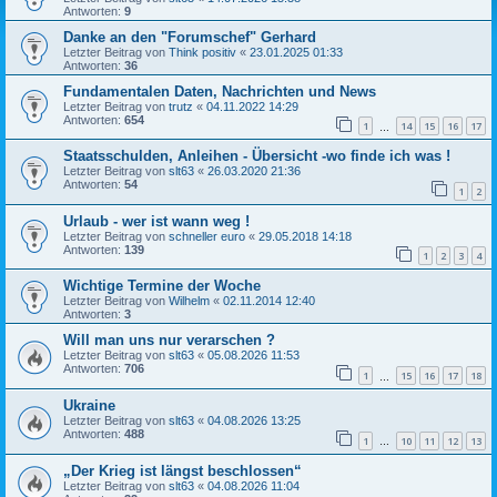
Antworten:
9
Danke an den "Forumschef" Gerhard
Letzter Beitrag von
Think positiv
«
23.01.2025 01:33
Antworten:
36
Fundamentalen Daten, Nachrichten und News
Letzter Beitrag von
trutz
«
04.11.2022 14:29
Antworten:
654
1
14
15
16
17
…
Staatsschulden, Anleihen - Übersicht -wo finde ich was !
Letzter Beitrag von
slt63
«
26.03.2020 21:36
Antworten:
54
1
2
Urlaub - wer ist wann weg !
Letzter Beitrag von
schneller euro
«
29.05.2018 14:18
Antworten:
139
1
2
3
4
Wichtige Termine der Woche
Letzter Beitrag von
Wilhelm
«
02.11.2014 12:40
Antworten:
3
Will man uns nur verarschen ?
Letzter Beitrag von
slt63
«
05.08.2026 11:53
Antworten:
706
1
15
16
17
18
…
Ukraine
Letzter Beitrag von
slt63
«
04.08.2026 13:25
Antworten:
488
1
10
11
12
13
…
„Der Krieg ist längst beschlossen“
Letzter Beitrag von
slt63
«
04.08.2026 11:04