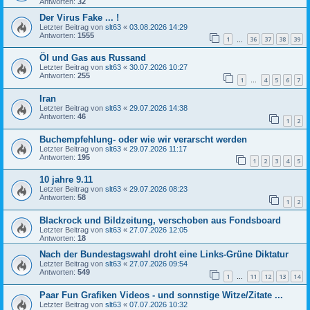
Antworten:
32
Der Virus Fake ... !
Letzter Beitrag von
slt63
«
03.08.2026 14:29
Antworten:
1555
1
36
37
38
39
…
Öl und Gas aus Russand
Letzter Beitrag von
slt63
«
30.07.2026 10:27
Antworten:
255
1
4
5
6
7
…
Iran
Letzter Beitrag von
slt63
«
29.07.2026 14:38
Antworten:
46
1
2
Buchempfehlung- oder wie wir verarscht werden
Letzter Beitrag von
slt63
«
29.07.2026 11:17
Antworten:
195
1
2
3
4
5
10 jahre 9.11
Letzter Beitrag von
slt63
«
29.07.2026 08:23
Antworten:
58
1
2
Blackrock und Bildzeitung, verschoben aus Fondsboard
Letzter Beitrag von
slt63
«
27.07.2026 12:05
Antworten:
18
Nach der Bundestagswahl droht eine Links-Grüne Diktatur
Letzter Beitrag von
slt63
«
27.07.2026 09:54
Antworten:
549
1
11
12
13
14
…
Paar Fun Grafiken Videos - und sonnstige Witze/Zitate ...
Letzter Beitrag von
slt63
«
07.07.2026 10:32