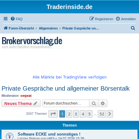
Traderinside.de
FAQ
Registrieren
Anmelden
S
Foren-Übersicht
Allgemeines
Private Gespräche und allgemeiner Börsentalk
u
c
h
e
Alle Märkte bei TradingView verfolgen
Private Gespräche und allgemeiner Börsentalk
Moderator:
oegeat
Suche
Erweiterte Such
Neues Thema
Seite
1
von
52
1
2
3
4
5
52
Nächste
2047 Themen
…
Themen
Software ECKE und sonnstiges !
Letzter Beitrag von
slt63
«
14.07.2026 15:38