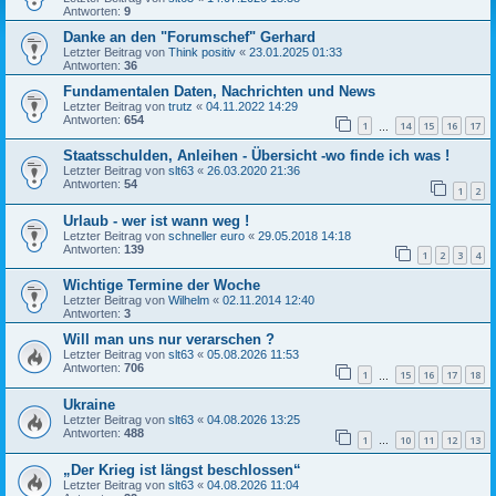
Antworten:
9
Danke an den "Forumschef" Gerhard
Letzter Beitrag von
Think positiv
«
23.01.2025 01:33
Antworten:
36
Fundamentalen Daten, Nachrichten und News
Letzter Beitrag von
trutz
«
04.11.2022 14:29
Antworten:
654
1
14
15
16
17
…
Staatsschulden, Anleihen - Übersicht -wo finde ich was !
Letzter Beitrag von
slt63
«
26.03.2020 21:36
Antworten:
54
1
2
Urlaub - wer ist wann weg !
Letzter Beitrag von
schneller euro
«
29.05.2018 14:18
Antworten:
139
1
2
3
4
Wichtige Termine der Woche
Letzter Beitrag von
Wilhelm
«
02.11.2014 12:40
Antworten:
3
Will man uns nur verarschen ?
Letzter Beitrag von
slt63
«
05.08.2026 11:53
Antworten:
706
1
15
16
17
18
…
Ukraine
Letzter Beitrag von
slt63
«
04.08.2026 13:25
Antworten:
488
1
10
11
12
13
…
„Der Krieg ist längst beschlossen“
Letzter Beitrag von
slt63
«
04.08.2026 11:04