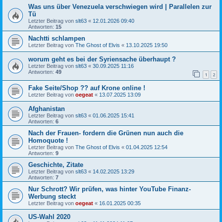
Was uns über Venezuela verschwiegen wird | Parallelen zur
Tü
Letzter Beitrag von
slt63
«
12.01.2026 09:40
Antworten:
15
Nachtti schlampen
Letzter Beitrag von
The Ghost of Elvis
«
13.10.2025 19:50
worum geht es bei der Syriensache überhaupt ?
Letzter Beitrag von
slt63
«
30.09.2025 11:16
Antworten:
49
1
2
Fake Seite/Shop ?? auf Krone online !
Letzter Beitrag von
oegeat
«
13.07.2025 13:09
Afghanistan
Letzter Beitrag von
slt63
«
01.06.2025 15:41
Antworten:
6
Nach der Frauen- fordern die Grünen nun auch die
Homoquote !
Letzter Beitrag von
The Ghost of Elvis
«
01.04.2025 12:54
Antworten:
9
Geschichte, Zitate
Letzter Beitrag von
slt63
«
14.02.2025 13:29
Antworten:
7
Nur Schrott? Wir prüfen, was hinter YouTube Finanz-
Werbung steckt
Letzter Beitrag von
oegeat
«
16.01.2025 00:35
US-Wahl 2020