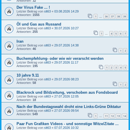
Antworten:
32
Der Virus Fake ... !
Letzter Beitrag von
slt63
«
03.08.2026 14:29
Antworten:
1555
1
36
37
38
39
…
Öl und Gas aus Russand
Letzter Beitrag von
slt63
«
30.07.2026 10:27
Antworten:
255
1
4
5
6
7
…
Iran
Letzter Beitrag von
slt63
«
29.07.2026 14:38
Antworten:
46
1
2
Buchempfehlung- oder wie wir verarscht werden
Letzter Beitrag von
slt63
«
29.07.2026 11:17
Antworten:
195
1
2
3
4
5
10 jahre 9.11
Letzter Beitrag von
slt63
«
29.07.2026 08:23
Antworten:
58
1
2
Blackrock und Bildzeitung, verschoben aus Fondsboard
Letzter Beitrag von
slt63
«
27.07.2026 12:05
Antworten:
18
Nach der Bundestagswahl droht eine Links-Grüne Diktatur
Letzter Beitrag von
slt63
«
27.07.2026 09:54
Antworten:
549
1
11
12
13
14
…
Paar Fun Grafiken Videos - und sonnstige Witze/Zitate ...
Letzter Beitrag von
slt63
«
07.07.2026 10:32