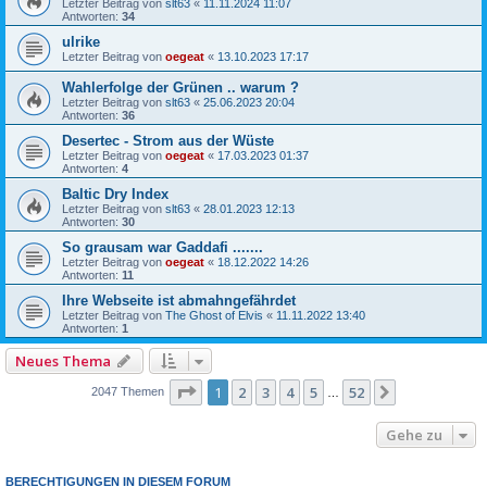
Letzter Beitrag von
slt63
«
11.11.2024 11:07
Antworten:
34
ulrike
Letzter Beitrag von
oegeat
«
13.10.2023 17:17
Wahlerfolge der Grünen .. warum ?
Letzter Beitrag von
slt63
«
25.06.2023 20:04
Antworten:
36
Desertec - Strom aus der Wüste
Letzter Beitrag von
oegeat
«
17.03.2023 01:37
Antworten:
4
Baltic Dry Index
Letzter Beitrag von
slt63
«
28.01.2023 12:13
Antworten:
30
So grausam war Gaddafi .......
Letzter Beitrag von
oegeat
«
18.12.2022 14:26
Antworten:
11
Ihre Webseite ist abmahngefährdet
Letzter Beitrag von
The Ghost of Elvis
«
11.11.2022 13:40
Antworten:
1
Neues Thema
Seite
1
von
52
1
2
3
4
5
52
Nächste
2047 Themen
…
Gehe zu
BERECHTIGUNGEN IN DIESEM FORUM