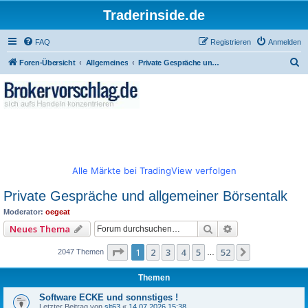
Traderinside.de
FAQ
Registrieren
Anmelden
S
Foren-Übersicht
Allgemeines
Private Gespräche und allgemeiner Börsentalk
u
c
h
e
Alle Märkte bei TradingView verfolgen
Private Gespräche und allgemeiner Börsentalk
Moderator:
oegeat
Suche
Erweiterte Such
Neues Thema
Seite
1
von
52
1
2
3
4
5
52
Nächste
2047 Themen
…
Themen
Software ECKE und sonnstiges !
Letzter Beitrag von
slt63
«
14.07.2026 15:38