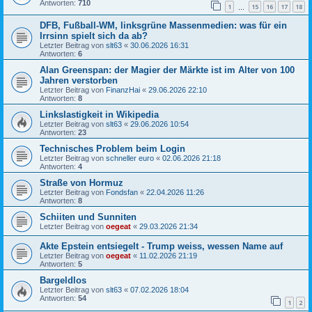
Antworten:
710
1
15
16
17
18
…
DFB, Fußball-WM, linksgrüne Massenmedien: was für ein
Irrsinn spielt sich da ab?
Letzter Beitrag von
slt63
«
30.06.2026 16:31
Antworten:
6
Alan Greenspan: der Magier der Märkte ist im Alter von 100
Jahren verstorben
Letzter Beitrag von
FinanzHai
«
29.06.2026 22:10
Antworten:
8
Linkslastigkeit in Wikipedia
Letzter Beitrag von
slt63
«
29.06.2026 10:54
Antworten:
23
Technisches Problem beim Login
Letzter Beitrag von
schneller euro
«
02.06.2026 21:18
Antworten:
4
Straße von Hormuz
Letzter Beitrag von
Fondsfan
«
22.04.2026 11:26
Antworten:
8
Schiiten und Sunniten
Letzter Beitrag von
oegeat
«
29.03.2026 21:34
Akte Epstein entsiegelt - Trump weiss, wessen Name auf
Letzter Beitrag von
oegeat
«
11.02.2026 21:19
Antworten:
5
Bargeldlos
Letzter Beitrag von
slt63
«
07.02.2026 18:04
Antworten:
54
1
2