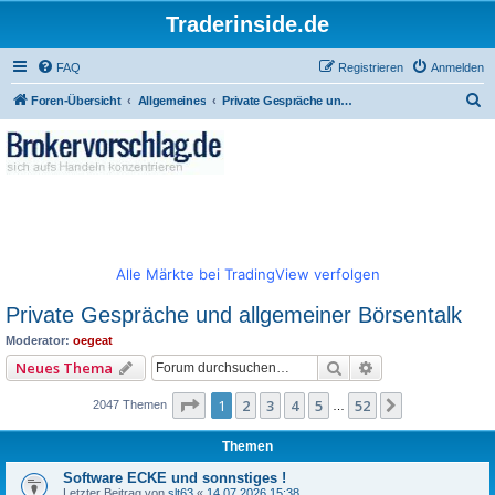
Traderinside.de
FAQ
Registrieren
Anmelden
S
Foren-Übersicht
Allgemeines
Private Gespräche und allgemeiner Börsentalk
u
c
h
e
Alle Märkte bei TradingView verfolgen
Private Gespräche und allgemeiner Börsentalk
Moderator:
oegeat
Suche
Erweiterte Such
Neues Thema
Seite
1
von
52
1
2
3
4
5
52
Nächste
2047 Themen
…
Themen
Software ECKE und sonnstiges !
Letzter Beitrag von
slt63
«
14.07.2026 15:38