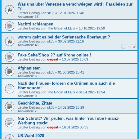
Was uns über Venezuela verschwiegen wird | Parallelen zur
Tü
Letzter Beitrag von
slt63
«
12.01.2026 09:40
Antworten:
15
Nachtti schlampen
Letzter Beitrag von
The Ghost of Elvis
«
13.10.2025 19:50
worum geht es bei der Syriensache überhaupt ?
Letzter Beitrag von
slt63
«
30.09.2025 11:16
Antworten:
49
1
2
Fake Seite/Shop ?? auf Krone online !
Letzter Beitrag von
oegeat
«
13.07.2025 13:09
Afghanistan
Letzter Beitrag von
slt63
«
01.06.2025 15:41
Antworten:
6
Nach der Frauen- fordern die Grünen nun auch die
Homoquote !
Letzter Beitrag von
The Ghost of Elvis
«
01.04.2025 12:54
Antworten:
9
Geschichte, Zitate
Letzter Beitrag von
slt63
«
14.02.2025 13:29
Antworten:
7
Nur Schrott? Wir prüfen, was hinter YouTube Finanz-
Werbung steckt
Letzter Beitrag von
oegeat
«
16.01.2025 00:35
US-Wahl 2020