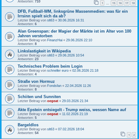
Antworten:
710
1
15
16
17
18
…
DFB, Fußball-WM, linksgrüne Massenmedien: was für ein
Irrsinn spielt sich da ab?
Letzter Beitrag von
slt63
«
30.06.2026 16:31
Antworten:
6
Alan Greenspan: der Magier der Märkte ist im Alter von 100
Jahren verstorben
Letzter Beitrag von
FinanzHai
«
29.06.2026 22:10
Antworten:
8
Linkslastigkeit in Wikipedia
Letzter Beitrag von
slt63
«
29.06.2026 10:54
Antworten:
23
Technisches Problem beim Login
Letzter Beitrag von
schneller euro
«
02.06.2026 21:18
Antworten:
4
Straße von Hormuz
Letzter Beitrag von
Fondsfan
«
22.04.2026 11:26
Antworten:
8
Schiiten und Sunniten
Letzter Beitrag von
oegeat
«
29.03.2026 21:34
Akte Epstein entsiegelt - Trump weiss, wessen Name auf
Letzter Beitrag von
oegeat
«
11.02.2026 21:19
Antworten:
5
Bargeldlos
Letzter Beitrag von
slt63
«
07.02.2026 18:04
Antworten:
54
1
2