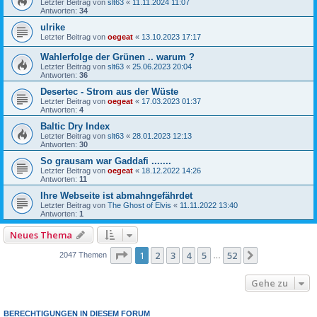
Letzter Beitrag von
slt63
«
11.11.2024 11:07
Antworten:
34
ulrike
Letzter Beitrag von
oegeat
«
13.10.2023 17:17
Wahlerfolge der Grünen .. warum ?
Letzter Beitrag von
slt63
«
25.06.2023 20:04
Antworten:
36
Desertec - Strom aus der Wüste
Letzter Beitrag von
oegeat
«
17.03.2023 01:37
Antworten:
4
Baltic Dry Index
Letzter Beitrag von
slt63
«
28.01.2023 12:13
Antworten:
30
So grausam war Gaddafi .......
Letzter Beitrag von
oegeat
«
18.12.2022 14:26
Antworten:
11
Ihre Webseite ist abmahngefährdet
Letzter Beitrag von
The Ghost of Elvis
«
11.11.2022 13:40
Antworten:
1
Neues Thema
Seite
1
von
52
1
2
3
4
5
52
Nächste
2047 Themen
…
Gehe zu
BERECHTIGUNGEN IN DIESEM FORUM