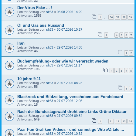
Antworten:
32
Der Virus Fake ... !
Letzter Beitrag von
slt63
«
03.08.2026 14:29
Antworten:
1555
1
36
37
38
39
…
Öl und Gas aus Russand
Letzter Beitrag von
slt63
«
30.07.2026 10:27
Antworten:
255
1
4
5
6
7
…
Iran
Letzter Beitrag von
slt63
«
29.07.2026 14:38
Antworten:
46
1
2
Buchempfehlung- oder wie wir verarscht werden
Letzter Beitrag von
slt63
«
29.07.2026 11:17
Antworten:
195
1
2
3
4
5
10 jahre 9.11
Letzter Beitrag von
slt63
«
29.07.2026 08:23
Antworten:
58
1
2
Blackrock und Bildzeitung, verschoben aus Fondsboard
Letzter Beitrag von
slt63
«
27.07.2026 12:05
Antworten:
18
Nach der Bundestagswahl droht eine Links-Grüne Diktatur
Letzter Beitrag von
slt63
«
27.07.2026 09:54
Antworten:
549
1
11
12
13
14
…
Paar Fun Grafiken Videos - und sonnstige Witze/Zitate ...
Letzter Beitrag von
slt63
«
07.07.2026 10:32