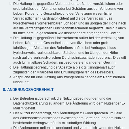
Die Haftung ist gegenüber Verbrauchern außer bei vorsätzlichem oder
grob fahrlässigem Verhalten oder bei Schäden aus der Verletzung von
Leben, Körper und Gesundheit und der Verletzung wesentlicher
Vertragspflichten (Kardinalpflichten) auf die bei Vertragsschluss
typischerweise vorhersehbaren Schäden und im übrigen der Höhe nach
auf die vertragstypischen Durchschnittsschäden begrenzt. Dies gilt auch
für mittelbare Folgeschäden wie insbesondere entgangenen Gewinn.
Die Haftung ist gegenüber Unternehmern außer bei der Verletzung von
Leben, Körper und Gesundheit oder vorsätzlichem oder grob
fahrlässigem Verhalten des Betreibers auf die bei Vertragsschluss
typischerweise vorhersehbaren Schäden und im Übrigen der Höhe
nach auf die vertragstypischen Durchschnittsschäden begrenzt. Dies gilt
auch für mittelbare Schäden, insbesondere entgangenen Gewinn.
Die Haftungsbegrenzung der Absätze a bis c gilt sinngemäß auch
zugunsten der Mitarbeiter und Erfüllungsgehilfen des Betreibers.
Ansprüche für eine Haftung aus zwingendem nationalem Recht bleiben
unberührt.
6. ÄNDERUNGSVORBEHALT
Der Betreiber ist berechtigt, die Nutzungsbedingungen und die
Datenschutzerklärung zu ändern. Die Änderung wird dem Nutzer per E-
Mail mitgeteilt.
Der Nutzer ist berechtigt, den Änderungen zu widersprechen. Im Falle
des Widerspruchs erlischt das zwischen dem Betreiber und dem Nutzer
bestehende Vertragsverhältnis mit sofortiger Wirkung.
Die Änderungen gelten als anerkannt und verbindlich, wenn der Nutzer