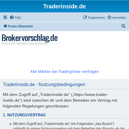
Traderinside.de
FAQ
Registrieren
Anmelden
S
Foren-Übersicht
u
c
h
e
Alle Märkte bei TradingView verfolgen
Traderinside.de - Nutzungsbedingungen
Mit dem Zugriff auf „Traderinside.de“ („https://www.trader-
inside.de“) wird zwischen dir und dem Betreiber ein Vertrag mit
folgenden Regelungen geschlossen:
1. NUTZUNGSVERTRAG
Mit dem Zugriff auf „Traderinside.de“ (im Folgenden „das Board“)
schließt du einen Nutzungsvertrag mit dem Betreiber des Boards ab (im