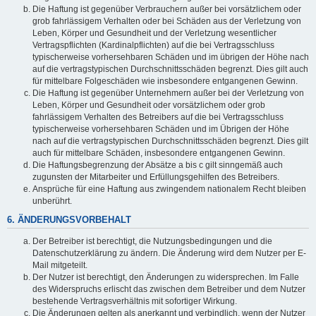
Die Haftung ist gegenüber Verbrauchern außer bei vorsätzlichem oder
grob fahrlässigem Verhalten oder bei Schäden aus der Verletzung von
Leben, Körper und Gesundheit und der Verletzung wesentlicher
Vertragspflichten (Kardinalpflichten) auf die bei Vertragsschluss
typischerweise vorhersehbaren Schäden und im übrigen der Höhe nach
auf die vertragstypischen Durchschnittsschäden begrenzt. Dies gilt auch
für mittelbare Folgeschäden wie insbesondere entgangenen Gewinn.
Die Haftung ist gegenüber Unternehmern außer bei der Verletzung von
Leben, Körper und Gesundheit oder vorsätzlichem oder grob
fahrlässigem Verhalten des Betreibers auf die bei Vertragsschluss
typischerweise vorhersehbaren Schäden und im Übrigen der Höhe
nach auf die vertragstypischen Durchschnittsschäden begrenzt. Dies gilt
auch für mittelbare Schäden, insbesondere entgangenen Gewinn.
Die Haftungsbegrenzung der Absätze a bis c gilt sinngemäß auch
zugunsten der Mitarbeiter und Erfüllungsgehilfen des Betreibers.
Ansprüche für eine Haftung aus zwingendem nationalem Recht bleiben
unberührt.
6. ÄNDERUNGSVORBEHALT
Der Betreiber ist berechtigt, die Nutzungsbedingungen und die
Datenschutzerklärung zu ändern. Die Änderung wird dem Nutzer per E-
Mail mitgeteilt.
Der Nutzer ist berechtigt, den Änderungen zu widersprechen. Im Falle
des Widerspruchs erlischt das zwischen dem Betreiber und dem Nutzer
bestehende Vertragsverhältnis mit sofortiger Wirkung.
Die Änderungen gelten als anerkannt und verbindlich, wenn der Nutzer