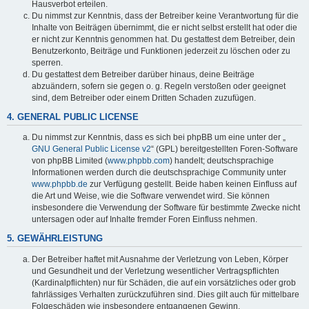
Hausverbot erteilen.
Du nimmst zur Kenntnis, dass der Betreiber keine Verantwortung für die
Inhalte von Beiträgen übernimmt, die er nicht selbst erstellt hat oder die
er nicht zur Kenntnis genommen hat. Du gestattest dem Betreiber, dein
Benutzerkonto, Beiträge und Funktionen jederzeit zu löschen oder zu
sperren.
Du gestattest dem Betreiber darüber hinaus, deine Beiträge
abzuändern, sofern sie gegen o. g. Regeln verstoßen oder geeignet
sind, dem Betreiber oder einem Dritten Schaden zuzufügen.
4. GENERAL PUBLIC LICENSE
Du nimmst zur Kenntnis, dass es sich bei phpBB um eine unter der „
GNU General Public License v2
“ (GPL) bereitgestellten Foren-Software
von phpBB Limited (
www.phpbb.com
) handelt; deutschsprachige
Informationen werden durch die deutschsprachige Community unter
www.phpbb.de
zur Verfügung gestellt. Beide haben keinen Einfluss auf
die Art und Weise, wie die Software verwendet wird. Sie können
insbesondere die Verwendung der Software für bestimmte Zwecke nicht
untersagen oder auf Inhalte fremder Foren Einfluss nehmen.
5. GEWÄHRLEISTUNG
Der Betreiber haftet mit Ausnahme der Verletzung von Leben, Körper
und Gesundheit und der Verletzung wesentlicher Vertragspflichten
(Kardinalpflichten) nur für Schäden, die auf ein vorsätzliches oder grob
fahrlässiges Verhalten zurückzuführen sind. Dies gilt auch für mittelbare
Folgeschäden wie insbesondere entgangenen Gewinn.