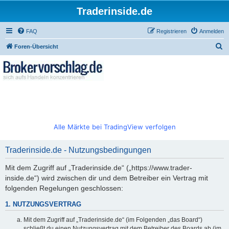
Traderinside.de
FAQ
Registrieren
Anmelden
S
Foren-Übersicht
u
c
h
e
Alle Märkte bei TradingView verfolgen
Traderinside.de - Nutzungsbedingungen
Mit dem Zugriff auf „Traderinside.de“ („https://www.trader-
inside.de“) wird zwischen dir und dem Betreiber ein Vertrag mit
folgenden Regelungen geschlossen:
1. NUTZUNGSVERTRAG
Mit dem Zugriff auf „Traderinside.de“ (im Folgenden „das Board“)
schließt du einen Nutzungsvertrag mit dem Betreiber des Boards ab (im