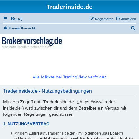
Traderinside.de
FAQ
Registrieren
Anmelden
S
Foren-Übersicht
u
c
h
e
Alle Märkte bei TradingView verfolgen
Traderinside.de - Nutzungsbedingungen
Mit dem Zugriff auf „Traderinside.de“ („https://www.trader-
inside.de“) wird zwischen dir und dem Betreiber ein Vertrag mit
folgenden Regelungen geschlossen:
1. NUTZUNGSVERTRAG
Mit dem Zugriff auf „Traderinside.de“ (im Folgenden „das Board“)
schließt du einen Nutzungsvertrag mit dem Betreiber des Boards ab (im