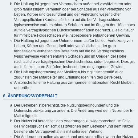
Die Haftung ist gegenüber Verbrauchern außer bei vorsätzlichem oder
grob fahrlässigem Verhalten oder bei Schäden aus der Verletzung von
Leben, Körper und Gesundheit und der Verletzung wesentlicher
Vertragspflichten (Kardinalpflichten) auf die bei Vertragsschluss
typischerweise vorhersehbaren Schäden und im übrigen der Höhe nach
auf die vertragstypischen Durchschnittsschäden begrenzt. Dies gilt auch
für mittelbare Folgeschäden wie insbesondere entgangenen Gewinn.
Die Haftung ist gegenüber Unternehmern außer bei der Verletzung von
Leben, Körper und Gesundheit oder vorsätzlichem oder grob
fahrlässigem Verhalten des Betreibers auf die bei Vertragsschluss
typischerweise vorhersehbaren Schäden und im Übrigen der Höhe
nach auf die vertragstypischen Durchschnittsschäden begrenzt. Dies gilt
auch für mittelbare Schäden, insbesondere entgangenen Gewinn.
Die Haftungsbegrenzung der Absätze a bis c gilt sinngemäß auch
zugunsten der Mitarbeiter und Erfüllungsgehilfen des Betreibers.
Ansprüche für eine Haftung aus zwingendem nationalem Recht bleiben
unberührt.
6. ÄNDERUNGSVORBEHALT
Der Betreiber ist berechtigt, die Nutzungsbedingungen und die
Datenschutzerklärung zu ändern. Die Änderung wird dem Nutzer per E-
Mail mitgeteilt.
Der Nutzer ist berechtigt, den Änderungen zu widersprechen. Im Falle
des Widerspruchs erlischt das zwischen dem Betreiber und dem Nutzer
bestehende Vertragsverhältnis mit sofortiger Wirkung.
Die Änderungen gelten als anerkannt und verbindlich, wenn der Nutzer