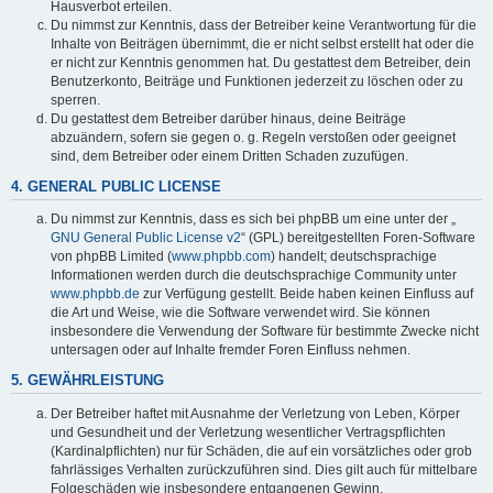
Hausverbot erteilen.
Du nimmst zur Kenntnis, dass der Betreiber keine Verantwortung für die
Inhalte von Beiträgen übernimmt, die er nicht selbst erstellt hat oder die
er nicht zur Kenntnis genommen hat. Du gestattest dem Betreiber, dein
Benutzerkonto, Beiträge und Funktionen jederzeit zu löschen oder zu
sperren.
Du gestattest dem Betreiber darüber hinaus, deine Beiträge
abzuändern, sofern sie gegen o. g. Regeln verstoßen oder geeignet
sind, dem Betreiber oder einem Dritten Schaden zuzufügen.
4. GENERAL PUBLIC LICENSE
Du nimmst zur Kenntnis, dass es sich bei phpBB um eine unter der „
GNU General Public License v2
“ (GPL) bereitgestellten Foren-Software
von phpBB Limited (
www.phpbb.com
) handelt; deutschsprachige
Informationen werden durch die deutschsprachige Community unter
www.phpbb.de
zur Verfügung gestellt. Beide haben keinen Einfluss auf
die Art und Weise, wie die Software verwendet wird. Sie können
insbesondere die Verwendung der Software für bestimmte Zwecke nicht
untersagen oder auf Inhalte fremder Foren Einfluss nehmen.
5. GEWÄHRLEISTUNG
Der Betreiber haftet mit Ausnahme der Verletzung von Leben, Körper
und Gesundheit und der Verletzung wesentlicher Vertragspflichten
(Kardinalpflichten) nur für Schäden, die auf ein vorsätzliches oder grob
fahrlässiges Verhalten zurückzuführen sind. Dies gilt auch für mittelbare
Folgeschäden wie insbesondere entgangenen Gewinn.