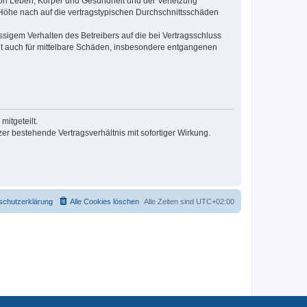
von Leben, Körper und Gesundheit und der Verletzung
r Höhe nach auf die vertragstypischen Durchschnittsschäden
sigem Verhalten des Betreibers auf die bei Vertragsschluss
lt auch für mittelbare Schäden, insbesondere entgangenen
itgeteilt.
r bestehende Vertragsverhältnis mit sofortiger Wirkung.
schutzerklärung
Alle Cookies löschen
Alle Zeiten sind
UTC+02:00