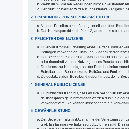
Wenn du mit diesen Regelungen nicht einverstanden bist,
Der Nutzungsvertrag wird auf unbestimmte Zeit geschlos
2. EINRÄUMUNG VON NUTZUNGSRECHTEN
Mit dem Erstellen eines Beitrags erteilst du dem Betrei
Das Nutzungsrecht nach Punkt 2, Unterpunkt a bleibt 
3. PFLICHTEN DES NUTZERS
Du erklärst mit der Erstellung eines Beitrags, dass er ke
Beiträgen verwendeten Links und Bilder zu setzen bzw.
Der Betreiber des Boards übt das Hausrecht aus. Bei V
oder dauerhaft von der Nutzung dieses Boards ausschlie
Du nimmst zur Kenntnis, dass der Betreiber keine Verantw
Betreiber, dein Benutzerkonto, Beiträge und Funktionen 
Du gestattest dem Betreiber darüber hinaus, deine Beit
4. GENERAL PUBLIC LICENSE
Du nimmst zur Kenntnis, dass es sich bei phpBB um eine
deutschsprachige Informationen werden durch die deu
verwendet wird. Sie können insbesondere die Verwendun
5. GEWÄHRLEISTUNG
Der Betreiber haftet mit Ausnahme der Verletzung von Le
grob fahrlässiges Verhalten zurückzuführen sind. Dies 