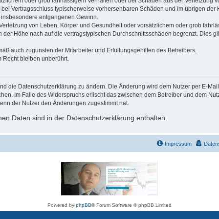
ätzlichem oder grob fahrlässigem Verhalten oder bei Schäden aus der Verletzung 
 die bei Vertragsschluss typischerweise vorhersehbaren Schäden und im übrigen de
wie insbesondere entgangenen Gewinn.
erletzung von Leben, Körper und Gesundheit oder vorsätzlichem oder grob fahrläs
der Höhe nach auf die vertragstypischen Durchschnittsschäden begrenzt. Dies gi
mäß auch zugunsten der Mitarbeiter und Erfüllungsgehilfen des Betreibers.
 Recht bleiben unberührt.
und die Datenschutzerklärung zu ändern. Die Änderung wird dem Nutzer per E-Mail m
chen. Im Falle des Widerspruchs erlischt das zwischen dem Betreiber und dem Nutze
wenn der Nutzer den Änderungen zugestimmt hat.
en Daten sind in der Datenschutzerklärung enthalten.
Impressum
Daten
Powered by
phpBB
® Forum Software © phpBB Limited
Deutsche Übersetzung durch
phpBB.de