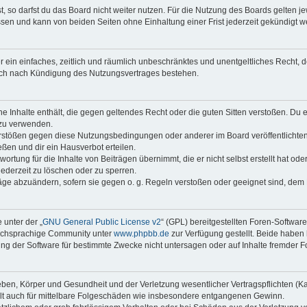
 so darfst du das Board nicht weiter nutzen. Für die Nutzung des Boards gelten jew
sen und kann von beiden Seiten ohne Einhaltung einer Frist jederzeit gekündigt w
ber ein einfaches, zeitlich und räumlich unbeschränktes und unentgeltliches Recht
auch nach Kündigung des Nutzungsvertrages bestehen.
ine Inhalte enthält, die gegen geltendes Recht oder die guten Sitten verstoßen. Du 
 zu verwenden.
erstößen gegen diese Nutzungsbedingungen oder anderer im Board veröffentlichte
ßen und dir ein Hausverbot erteilen.
ortung für die Inhalte von Beiträgen übernimmt, die er nicht selbst erstellt hat od
jederzeit zu löschen oder zu sperren.
räge abzuändern, sofern sie gegen o. g. Regeln verstoßen oder geeignet sind, dem
 unter der „
GNU General Public License v2
“ (GPL) bereitgestellten Foren-Softwar
tschsprachige Community unter
www.phpbb.de
zur Verfügung gestellt. Beide haben 
g der Software für bestimmte Zwecke nicht untersagen oder auf Inhalte fremder F
ben, Körper und Gesundheit und der Verletzung wesentlicher Vertragspflichten (Kard
gilt auch für mittelbare Folgeschäden wie insbesondere entgangenen Gewinn.