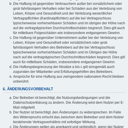
Die Haftung ist gegenüber Verbrauchern außer bei vorsätzlichem oder
grob fahrlässigem Verhalten oder bei Schäden aus der Verletzung von
Leben, Körper und Gesundheit und der Verletzung wesentlicher
Vertragspflichten (Kardinalpflichten) auf die bei Vertragsschluss
typischerweise vorhersehbaren Schäden und im übrigen der Höhe nach
auf die vertragstypischen Durchschnittsschäden begrenzt. Dies gilt auch
für mittelbare Folgeschäden wie insbesondere entgangenen Gewinn.
Die Haftung ist gegenüber Unternehmern außer bei der Verletzung von
Leben, Körper und Gesundheit oder vorsätzlichem oder grob
fahrlässigem Verhalten des Betreibers auf die bei Vertragsschluss
typischerweise vorhersehbaren Schäden und im Übrigen der Höhe
nach auf die vertragstypischen Durchschnittsschäden begrenzt. Dies gilt
auch für mittelbare Schäden, insbesondere entgangenen Gewinn.
Die Haftungsbegrenzung der Absätze a bis c gilt sinngemäß auch
zugunsten der Mitarbeiter und Erfüllungsgehilfen des Betreibers.
Ansprüche für eine Haftung aus zwingendem nationalem Recht bleiben
unberührt.
6. ÄNDERUNGSVORBEHALT
Der Betreiber ist berechtigt, die Nutzungsbedingungen und die
Datenschutzerklärung zu ändern. Die Änderung wird dem Nutzer per E-
Mail mitgeteilt.
Der Nutzer ist berechtigt, den Änderungen zu widersprechen. Im Falle
des Widerspruchs erlischt das zwischen dem Betreiber und dem Nutzer
bestehende Vertragsverhältnis mit sofortiger Wirkung.
Die Änderungen gelten als anerkannt und verbindlich, wenn der Nutzer