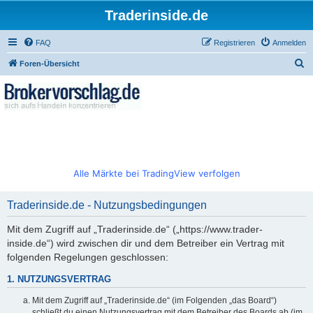
Traderinside.de
FAQ
Registrieren
Anmelden
S
Foren-Übersicht
u
c
h
e
Alle Märkte bei TradingView verfolgen
Traderinside.de - Nutzungsbedingungen
Mit dem Zugriff auf „Traderinside.de“ („https://www.trader-
inside.de“) wird zwischen dir und dem Betreiber ein Vertrag mit
folgenden Regelungen geschlossen:
1. NUTZUNGSVERTRAG
Mit dem Zugriff auf „Traderinside.de“ (im Folgenden „das Board“)
schließt du einen Nutzungsvertrag mit dem Betreiber des Boards ab (im