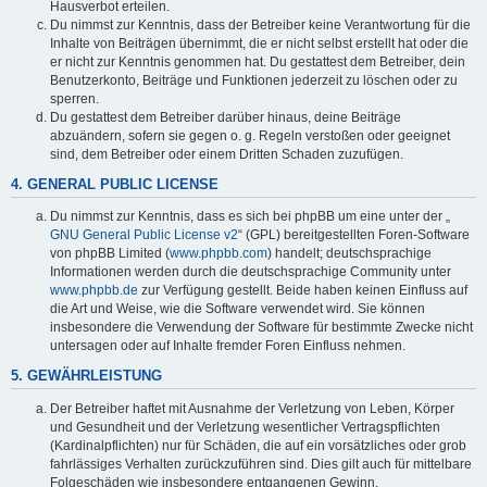
Hausverbot erteilen.
Du nimmst zur Kenntnis, dass der Betreiber keine Verantwortung für die
Inhalte von Beiträgen übernimmt, die er nicht selbst erstellt hat oder die
er nicht zur Kenntnis genommen hat. Du gestattest dem Betreiber, dein
Benutzerkonto, Beiträge und Funktionen jederzeit zu löschen oder zu
sperren.
Du gestattest dem Betreiber darüber hinaus, deine Beiträge
abzuändern, sofern sie gegen o. g. Regeln verstoßen oder geeignet
sind, dem Betreiber oder einem Dritten Schaden zuzufügen.
4. GENERAL PUBLIC LICENSE
Du nimmst zur Kenntnis, dass es sich bei phpBB um eine unter der „
GNU General Public License v2
“ (GPL) bereitgestellten Foren-Software
von phpBB Limited (
www.phpbb.com
) handelt; deutschsprachige
Informationen werden durch die deutschsprachige Community unter
www.phpbb.de
zur Verfügung gestellt. Beide haben keinen Einfluss auf
die Art und Weise, wie die Software verwendet wird. Sie können
insbesondere die Verwendung der Software für bestimmte Zwecke nicht
untersagen oder auf Inhalte fremder Foren Einfluss nehmen.
5. GEWÄHRLEISTUNG
Der Betreiber haftet mit Ausnahme der Verletzung von Leben, Körper
und Gesundheit und der Verletzung wesentlicher Vertragspflichten
(Kardinalpflichten) nur für Schäden, die auf ein vorsätzliches oder grob
fahrlässiges Verhalten zurückzuführen sind. Dies gilt auch für mittelbare
Folgeschäden wie insbesondere entgangenen Gewinn.