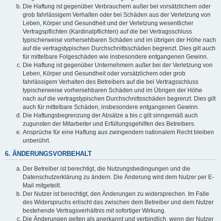
Die Haftung ist gegenüber Verbrauchern außer bei vorsätzlichem oder
grob fahrlässigem Verhalten oder bei Schäden aus der Verletzung von
Leben, Körper und Gesundheit und der Verletzung wesentlicher
Vertragspflichten (Kardinalpflichten) auf die bei Vertragsschluss
typischerweise vorhersehbaren Schäden und im übrigen der Höhe nach
auf die vertragstypischen Durchschnittsschäden begrenzt. Dies gilt auch
für mittelbare Folgeschäden wie insbesondere entgangenen Gewinn.
Die Haftung ist gegenüber Unternehmern außer bei der Verletzung von
Leben, Körper und Gesundheit oder vorsätzlichem oder grob
fahrlässigem Verhalten des Betreibers auf die bei Vertragsschluss
typischerweise vorhersehbaren Schäden und im Übrigen der Höhe
nach auf die vertragstypischen Durchschnittsschäden begrenzt. Dies gilt
auch für mittelbare Schäden, insbesondere entgangenen Gewinn.
Die Haftungsbegrenzung der Absätze a bis c gilt sinngemäß auch
zugunsten der Mitarbeiter und Erfüllungsgehilfen des Betreibers.
Ansprüche für eine Haftung aus zwingendem nationalem Recht bleiben
unberührt.
6. ÄNDERUNGSVORBEHALT
Der Betreiber ist berechtigt, die Nutzungsbedingungen und die
Datenschutzerklärung zu ändern. Die Änderung wird dem Nutzer per E-
Mail mitgeteilt.
Der Nutzer ist berechtigt, den Änderungen zu widersprechen. Im Falle
des Widerspruchs erlischt das zwischen dem Betreiber und dem Nutzer
bestehende Vertragsverhältnis mit sofortiger Wirkung.
Die Änderungen gelten als anerkannt und verbindlich, wenn der Nutzer