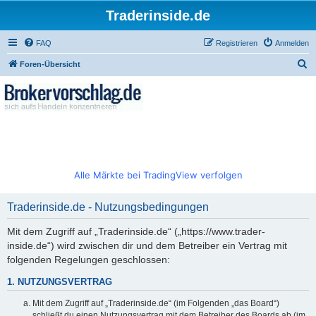
Traderinside.de
FAQ
Registrieren
Anmelden
S
Foren-Übersicht
u
c
h
e
Alle Märkte bei TradingView verfolgen
Traderinside.de - Nutzungsbedingungen
Mit dem Zugriff auf „Traderinside.de“ („https://www.trader-
inside.de“) wird zwischen dir und dem Betreiber ein Vertrag mit
folgenden Regelungen geschlossen:
1. NUTZUNGSVERTRAG
Mit dem Zugriff auf „Traderinside.de“ (im Folgenden „das Board“)
schließt du einen Nutzungsvertrag mit dem Betreiber des Boards ab (im