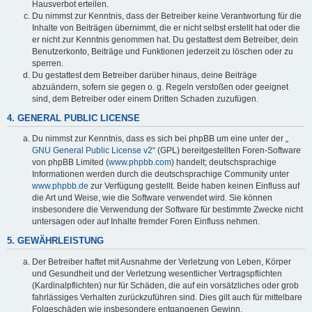
Hausverbot erteilen.
Du nimmst zur Kenntnis, dass der Betreiber keine Verantwortung für die
Inhalte von Beiträgen übernimmt, die er nicht selbst erstellt hat oder die
er nicht zur Kenntnis genommen hat. Du gestattest dem Betreiber, dein
Benutzerkonto, Beiträge und Funktionen jederzeit zu löschen oder zu
sperren.
Du gestattest dem Betreiber darüber hinaus, deine Beiträge
abzuändern, sofern sie gegen o. g. Regeln verstoßen oder geeignet
sind, dem Betreiber oder einem Dritten Schaden zuzufügen.
4. GENERAL PUBLIC LICENSE
Du nimmst zur Kenntnis, dass es sich bei phpBB um eine unter der „
GNU General Public License v2
“ (GPL) bereitgestellten Foren-Software
von phpBB Limited (
www.phpbb.com
) handelt; deutschsprachige
Informationen werden durch die deutschsprachige Community unter
www.phpbb.de
zur Verfügung gestellt. Beide haben keinen Einfluss auf
die Art und Weise, wie die Software verwendet wird. Sie können
insbesondere die Verwendung der Software für bestimmte Zwecke nicht
untersagen oder auf Inhalte fremder Foren Einfluss nehmen.
5. GEWÄHRLEISTUNG
Der Betreiber haftet mit Ausnahme der Verletzung von Leben, Körper
und Gesundheit und der Verletzung wesentlicher Vertragspflichten
(Kardinalpflichten) nur für Schäden, die auf ein vorsätzliches oder grob
fahrlässiges Verhalten zurückzuführen sind. Dies gilt auch für mittelbare
Folgeschäden wie insbesondere entgangenen Gewinn.