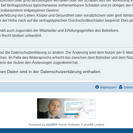
ätzlichem oder grob fahrlässigem Verhalten oder bei Schäden aus der Verletzung 
 die bei Vertragsschluss typischerweise vorhersehbaren Schäden und im übrigen de
wie insbesondere entgangenen Gewinn.
erletzung von Leben, Körper und Gesundheit oder vorsätzlichem oder grob fahrläs
der Höhe nach auf die vertragstypischen Durchschnittsschäden begrenzt. Dies gi
mäß auch zugunsten der Mitarbeiter und Erfüllungsgehilfen des Betreibers.
 Recht bleiben unberührt.
und die Datenschutzerklärung zu ändern. Die Änderung wird dem Nutzer per E-Mail m
chen. Im Falle des Widerspruchs erlischt das zwischen dem Betreiber und dem Nutze
wenn der Nutzer den Änderungen zugestimmt hat.
en Daten sind in der Datenschutzerklärung enthalten.
Impressum
Daten
Powered by
phpBB
® Forum Software © phpBB Limited
Deutsche Übersetzung durch
phpBB.de