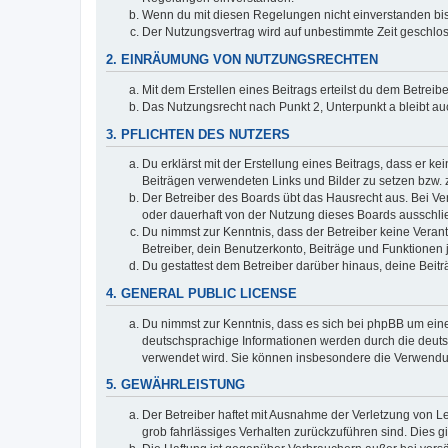
Wenn du mit diesen Regelungen nicht einverstanden bist,
Der Nutzungsvertrag wird auf unbestimmte Zeit geschlos
2. EINRÄUMUNG VON NUTZUNGSRECHTEN
Mit dem Erstellen eines Beitrags erteilst du dem Betrei
Das Nutzungsrecht nach Punkt 2, Unterpunkt a bleibt 
3. PFLICHTEN DES NUTZERS
Du erklärst mit der Erstellung eines Beitrags, dass er ke
Beiträgen verwendeten Links und Bilder zu setzen bzw.
Der Betreiber des Boards übt das Hausrecht aus. Bei V
oder dauerhaft von der Nutzung dieses Boards ausschlie
Du nimmst zur Kenntnis, dass der Betreiber keine Verantw
Betreiber, dein Benutzerkonto, Beiträge und Funktionen 
Du gestattest dem Betreiber darüber hinaus, deine Beit
4. GENERAL PUBLIC LICENSE
Du nimmst zur Kenntnis, dass es sich bei phpBB um eine
deutschsprachige Informationen werden durch die deu
verwendet wird. Sie können insbesondere die Verwendun
5. GEWÄHRLEISTUNG
Der Betreiber haftet mit Ausnahme der Verletzung von Le
grob fahrlässiges Verhalten zurückzuführen sind. Dies 