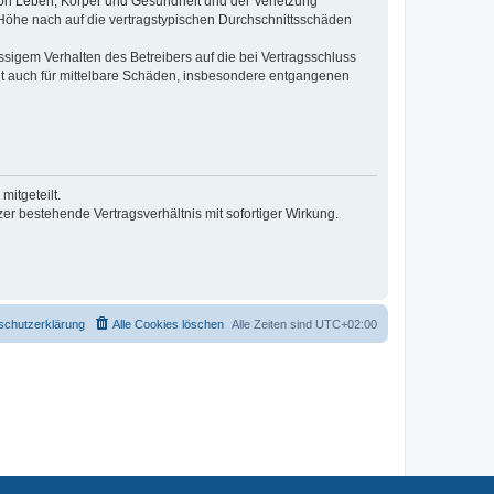
von Leben, Körper und Gesundheit und der Verletzung
r Höhe nach auf die vertragstypischen Durchschnittsschäden
sigem Verhalten des Betreibers auf die bei Vertragsschluss
lt auch für mittelbare Schäden, insbesondere entgangenen
itgeteilt.
r bestehende Vertragsverhältnis mit sofortiger Wirkung.
schutzerklärung
Alle Cookies löschen
Alle Zeiten sind
UTC+02:00