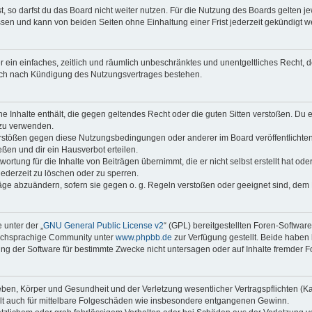
 so darfst du das Board nicht weiter nutzen. Für die Nutzung des Boards gelten jew
sen und kann von beiden Seiten ohne Einhaltung einer Frist jederzeit gekündigt w
ber ein einfaches, zeitlich und räumlich unbeschränktes und unentgeltliches Recht
auch nach Kündigung des Nutzungsvertrages bestehen.
ine Inhalte enthält, die gegen geltendes Recht oder die guten Sitten verstoßen. Du 
 zu verwenden.
erstößen gegen diese Nutzungsbedingungen oder anderer im Board veröffentlichte
ßen und dir ein Hausverbot erteilen.
ortung für die Inhalte von Beiträgen übernimmt, die er nicht selbst erstellt hat od
jederzeit zu löschen oder zu sperren.
räge abzuändern, sofern sie gegen o. g. Regeln verstoßen oder geeignet sind, dem
 unter der „
GNU General Public License v2
“ (GPL) bereitgestellten Foren-Softwar
tschsprachige Community unter
www.phpbb.de
zur Verfügung gestellt. Beide haben 
g der Software für bestimmte Zwecke nicht untersagen oder auf Inhalte fremder F
ben, Körper und Gesundheit und der Verletzung wesentlicher Vertragspflichten (Kard
gilt auch für mittelbare Folgeschäden wie insbesondere entgangenen Gewinn.