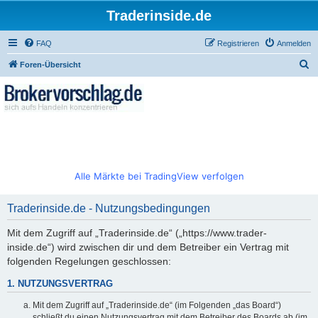
Traderinside.de
FAQ
Registrieren
Anmelden
S
Foren-Übersicht
u
c
h
e
Alle Märkte bei TradingView verfolgen
Traderinside.de - Nutzungsbedingungen
Mit dem Zugriff auf „Traderinside.de“ („https://www.trader-
inside.de“) wird zwischen dir und dem Betreiber ein Vertrag mit
folgenden Regelungen geschlossen:
1. NUTZUNGSVERTRAG
Mit dem Zugriff auf „Traderinside.de“ (im Folgenden „das Board“)
schließt du einen Nutzungsvertrag mit dem Betreiber des Boards ab (im