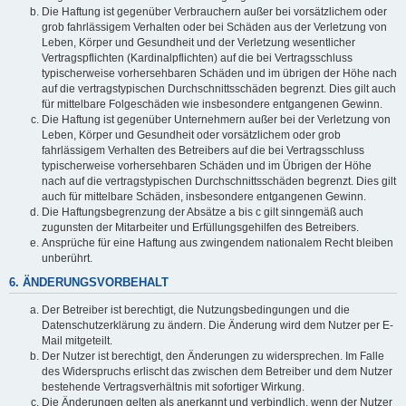
Die Haftung ist gegenüber Verbrauchern außer bei vorsätzlichem oder
grob fahrlässigem Verhalten oder bei Schäden aus der Verletzung von
Leben, Körper und Gesundheit und der Verletzung wesentlicher
Vertragspflichten (Kardinalpflichten) auf die bei Vertragsschluss
typischerweise vorhersehbaren Schäden und im übrigen der Höhe nach
auf die vertragstypischen Durchschnittsschäden begrenzt. Dies gilt auch
für mittelbare Folgeschäden wie insbesondere entgangenen Gewinn.
Die Haftung ist gegenüber Unternehmern außer bei der Verletzung von
Leben, Körper und Gesundheit oder vorsätzlichem oder grob
fahrlässigem Verhalten des Betreibers auf die bei Vertragsschluss
typischerweise vorhersehbaren Schäden und im Übrigen der Höhe
nach auf die vertragstypischen Durchschnittsschäden begrenzt. Dies gilt
auch für mittelbare Schäden, insbesondere entgangenen Gewinn.
Die Haftungsbegrenzung der Absätze a bis c gilt sinngemäß auch
zugunsten der Mitarbeiter und Erfüllungsgehilfen des Betreibers.
Ansprüche für eine Haftung aus zwingendem nationalem Recht bleiben
unberührt.
6. ÄNDERUNGSVORBEHALT
Der Betreiber ist berechtigt, die Nutzungsbedingungen und die
Datenschutzerklärung zu ändern. Die Änderung wird dem Nutzer per E-
Mail mitgeteilt.
Der Nutzer ist berechtigt, den Änderungen zu widersprechen. Im Falle
des Widerspruchs erlischt das zwischen dem Betreiber und dem Nutzer
bestehende Vertragsverhältnis mit sofortiger Wirkung.
Die Änderungen gelten als anerkannt und verbindlich, wenn der Nutzer