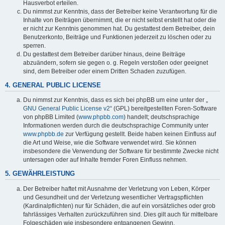
Hausverbot erteilen.
Du nimmst zur Kenntnis, dass der Betreiber keine Verantwortung für die
Inhalte von Beiträgen übernimmt, die er nicht selbst erstellt hat oder die
er nicht zur Kenntnis genommen hat. Du gestattest dem Betreiber, dein
Benutzerkonto, Beiträge und Funktionen jederzeit zu löschen oder zu
sperren.
Du gestattest dem Betreiber darüber hinaus, deine Beiträge
abzuändern, sofern sie gegen o. g. Regeln verstoßen oder geeignet
sind, dem Betreiber oder einem Dritten Schaden zuzufügen.
4. GENERAL PUBLIC LICENSE
Du nimmst zur Kenntnis, dass es sich bei phpBB um eine unter der „
GNU General Public License v2
“ (GPL) bereitgestellten Foren-Software
von phpBB Limited (
www.phpbb.com
) handelt; deutschsprachige
Informationen werden durch die deutschsprachige Community unter
www.phpbb.de
zur Verfügung gestellt. Beide haben keinen Einfluss auf
die Art und Weise, wie die Software verwendet wird. Sie können
insbesondere die Verwendung der Software für bestimmte Zwecke nicht
untersagen oder auf Inhalte fremder Foren Einfluss nehmen.
5. GEWÄHRLEISTUNG
Der Betreiber haftet mit Ausnahme der Verletzung von Leben, Körper
und Gesundheit und der Verletzung wesentlicher Vertragspflichten
(Kardinalpflichten) nur für Schäden, die auf ein vorsätzliches oder grob
fahrlässiges Verhalten zurückzuführen sind. Dies gilt auch für mittelbare
Folgeschäden wie insbesondere entgangenen Gewinn.