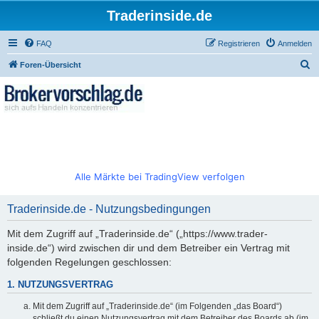
Traderinside.de
FAQ
Registrieren
Anmelden
S
Foren-Übersicht
u
c
h
e
Alle Märkte bei TradingView verfolgen
Traderinside.de - Nutzungsbedingungen
Mit dem Zugriff auf „Traderinside.de“ („https://www.trader-
inside.de“) wird zwischen dir und dem Betreiber ein Vertrag mit
folgenden Regelungen geschlossen:
1. NUTZUNGSVERTRAG
Mit dem Zugriff auf „Traderinside.de“ (im Folgenden „das Board“)
schließt du einen Nutzungsvertrag mit dem Betreiber des Boards ab (im