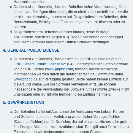
Hausverbot erteilen.
Du nimmst zur Kenntnis, dass der Betreiber keine Verantwortung für die
Inhalte von Beiträgen übernimmt, die er nicht selbst erstellt hat oder die
er nicht zur Kenntnis genommen hat. Du gestattest dem Betreiber, dein
Benutzerkonto, Beiträge und Funktionen jederzeit zu löschen oder zu
sperren.
Du gestattest dem Betreiber darüber hinaus, deine Beiträge
abzuändern, sofern sie gegen o. g. Regeln verstoßen oder geeignet
sind, dem Betreiber oder einem Dritten Schaden zuzufügen.
4. GENERAL PUBLIC LICENSE
Du nimmst zur Kenntnis, dass es sich bei phpBB um eine unter der „
GNU General Public License v2
“ (GPL) bereitgestellten Foren-Software
von phpBB Limited (
www.phpbb.com
) handelt; deutschsprachige
Informationen werden durch die deutschsprachige Community unter
www.phpbb.de
zur Verfügung gestellt. Beide haben keinen Einfluss auf
die Art und Weise, wie die Software verwendet wird. Sie können
insbesondere die Verwendung der Software für bestimmte Zwecke nicht
untersagen oder auf Inhalte fremder Foren Einfluss nehmen.
5. GEWÄHRLEISTUNG
Der Betreiber haftet mit Ausnahme der Verletzung von Leben, Körper
und Gesundheit und der Verletzung wesentlicher Vertragspflichten
(Kardinalpflichten) nur für Schäden, die auf ein vorsätzliches oder grob
fahrlässiges Verhalten zurückzuführen sind. Dies gilt auch für mittelbare
Folgeschäden wie insbesondere entgangenen Gewinn.