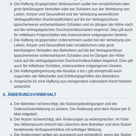
Die Haftung ist gegenüber Verbrauchern außer bei vorsätzlichem oder
grob fahrlässigem Verhalten oder bei Schäden aus der Verletzung von
Leben, Körper und Gesundheit und der Verletzung wesentlicher
Vertragspflichten (Kardinalpflichten) auf die bei Vertragsschluss
typischerweise vorhersehbaren Schäden und im übrigen der Höhe nach
auf die vertragstypischen Durchschnittsschäden begrenzt. Dies gilt auch
für mittelbare Folgeschäden wie insbesondere entgangenen Gewinn.
Die Haftung ist gegenüber Unternehmern außer bei der Verletzung von
Leben, Körper und Gesundheit oder vorsätzlichem oder grob
fahrlässigem Verhalten des Betreibers auf die bei Vertragsschluss
typischerweise vorhersehbaren Schäden und im Übrigen der Höhe
nach auf die vertragstypischen Durchschnittsschäden begrenzt. Dies gilt
auch für mittelbare Schäden, insbesondere entgangenen Gewinn.
Die Haftungsbegrenzung der Absätze a bis c gilt sinngemäß auch
zugunsten der Mitarbeiter und Erfüllungsgehilfen des Betreibers.
Ansprüche für eine Haftung aus zwingendem nationalem Recht bleiben
unberührt.
6. ÄNDERUNGSVORBEHALT
Der Betreiber ist berechtigt, die Nutzungsbedingungen und die
Datenschutzerklärung zu ändern. Die Änderung wird dem Nutzer per E-
Mail mitgeteilt.
Der Nutzer ist berechtigt, den Änderungen zu widersprechen. Im Falle
des Widerspruchs erlischt das zwischen dem Betreiber und dem Nutzer
bestehende Vertragsverhältnis mit sofortiger Wirkung.
Die Änderungen gelten als anerkannt und verbindlich, wenn der Nutzer