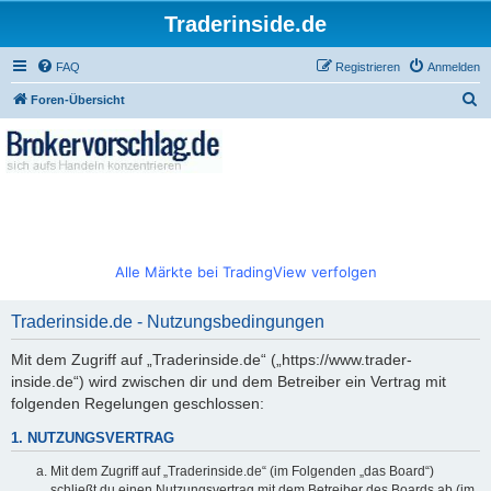
Traderinside.de
FAQ
Registrieren
Anmelden
S
Foren-Übersicht
u
c
h
e
Alle Märkte bei TradingView verfolgen
Traderinside.de - Nutzungsbedingungen
Mit dem Zugriff auf „Traderinside.de“ („https://www.trader-
inside.de“) wird zwischen dir und dem Betreiber ein Vertrag mit
folgenden Regelungen geschlossen:
1. NUTZUNGSVERTRAG
Mit dem Zugriff auf „Traderinside.de“ (im Folgenden „das Board“)
schließt du einen Nutzungsvertrag mit dem Betreiber des Boards ab (im