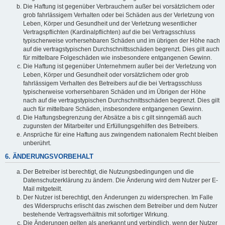
Die Haftung ist gegenüber Verbrauchern außer bei vorsätzlichem oder
grob fahrlässigem Verhalten oder bei Schäden aus der Verletzung von
Leben, Körper und Gesundheit und der Verletzung wesentlicher
Vertragspflichten (Kardinalpflichten) auf die bei Vertragsschluss
typischerweise vorhersehbaren Schäden und im übrigen der Höhe nach
auf die vertragstypischen Durchschnittsschäden begrenzt. Dies gilt auch
für mittelbare Folgeschäden wie insbesondere entgangenen Gewinn.
Die Haftung ist gegenüber Unternehmern außer bei der Verletzung von
Leben, Körper und Gesundheit oder vorsätzlichem oder grob
fahrlässigem Verhalten des Betreibers auf die bei Vertragsschluss
typischerweise vorhersehbaren Schäden und im Übrigen der Höhe
nach auf die vertragstypischen Durchschnittsschäden begrenzt. Dies gilt
auch für mittelbare Schäden, insbesondere entgangenen Gewinn.
Die Haftungsbegrenzung der Absätze a bis c gilt sinngemäß auch
zugunsten der Mitarbeiter und Erfüllungsgehilfen des Betreibers.
Ansprüche für eine Haftung aus zwingendem nationalem Recht bleiben
unberührt.
6. ÄNDERUNGSVORBEHALT
Der Betreiber ist berechtigt, die Nutzungsbedingungen und die
Datenschutzerklärung zu ändern. Die Änderung wird dem Nutzer per E-
Mail mitgeteilt.
Der Nutzer ist berechtigt, den Änderungen zu widersprechen. Im Falle
des Widerspruchs erlischt das zwischen dem Betreiber und dem Nutzer
bestehende Vertragsverhältnis mit sofortiger Wirkung.
Die Änderungen gelten als anerkannt und verbindlich, wenn der Nutzer