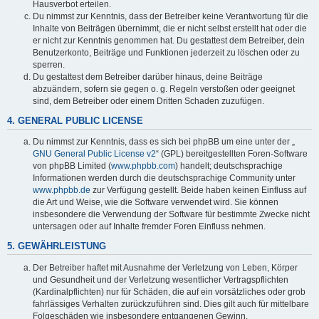
Hausverbot erteilen.
Du nimmst zur Kenntnis, dass der Betreiber keine Verantwortung für die
Inhalte von Beiträgen übernimmt, die er nicht selbst erstellt hat oder die
er nicht zur Kenntnis genommen hat. Du gestattest dem Betreiber, dein
Benutzerkonto, Beiträge und Funktionen jederzeit zu löschen oder zu
sperren.
Du gestattest dem Betreiber darüber hinaus, deine Beiträge
abzuändern, sofern sie gegen o. g. Regeln verstoßen oder geeignet
sind, dem Betreiber oder einem Dritten Schaden zuzufügen.
4. GENERAL PUBLIC LICENSE
Du nimmst zur Kenntnis, dass es sich bei phpBB um eine unter der „
GNU General Public License v2
“ (GPL) bereitgestellten Foren-Software
von phpBB Limited (
www.phpbb.com
) handelt; deutschsprachige
Informationen werden durch die deutschsprachige Community unter
www.phpbb.de
zur Verfügung gestellt. Beide haben keinen Einfluss auf
die Art und Weise, wie die Software verwendet wird. Sie können
insbesondere die Verwendung der Software für bestimmte Zwecke nicht
untersagen oder auf Inhalte fremder Foren Einfluss nehmen.
5. GEWÄHRLEISTUNG
Der Betreiber haftet mit Ausnahme der Verletzung von Leben, Körper
und Gesundheit und der Verletzung wesentlicher Vertragspflichten
(Kardinalpflichten) nur für Schäden, die auf ein vorsätzliches oder grob
fahrlässiges Verhalten zurückzuführen sind. Dies gilt auch für mittelbare
Folgeschäden wie insbesondere entgangenen Gewinn.