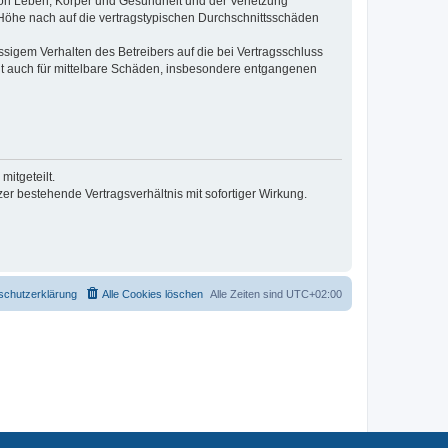
von Leben, Körper und Gesundheit und der Verletzung
r Höhe nach auf die vertragstypischen Durchschnittsschäden
sigem Verhalten des Betreibers auf die bei Vertragsschluss
lt auch für mittelbare Schäden, insbesondere entgangenen
itgeteilt.
r bestehende Vertragsverhältnis mit sofortiger Wirkung.
schutzerklärung
Alle Cookies löschen
Alle Zeiten sind
UTC+02:00