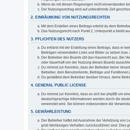
Wenn du mit diesen Regelungen nicht einverstanden bist,
Der Nutzungsvertrag wird auf unbestimmte Zeit geschlos
2. EINRÄUMUNG VON NUTZUNGSRECHTEN
Mit dem Erstellen eines Beitrags erteilst du dem Betrei
Das Nutzungsrecht nach Punkt 2, Unterpunkt a bleibt 
3. PFLICHTEN DES NUTZERS
Du erklärst mit der Erstellung eines Beitrags, dass er ke
Beiträgen verwendeten Links und Bilder zu setzen bzw.
Der Betreiber des Boards übt das Hausrecht aus. Bei V
oder dauerhaft von der Nutzung dieses Boards ausschlie
Du nimmst zur Kenntnis, dass der Betreiber keine Verantw
Betreiber, dein Benutzerkonto, Beiträge und Funktionen 
Du gestattest dem Betreiber darüber hinaus, deine Beit
4. GENERAL PUBLIC LICENSE
Du nimmst zur Kenntnis, dass es sich bei phpBB um eine
deutschsprachige Informationen werden durch die deu
verwendet wird. Sie können insbesondere die Verwendun
5. GEWÄHRLEISTUNG
Der Betreiber haftet mit Ausnahme der Verletzung von Le
grob fahrlässiges Verhalten zurückzuführen sind. Dies 