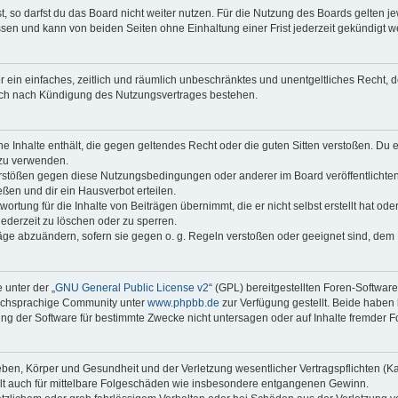
 so darfst du das Board nicht weiter nutzen. Für die Nutzung des Boards gelten jew
sen und kann von beiden Seiten ohne Einhaltung einer Frist jederzeit gekündigt w
ber ein einfaches, zeitlich und räumlich unbeschränktes und unentgeltliches Recht
auch nach Kündigung des Nutzungsvertrages bestehen.
ine Inhalte enthält, die gegen geltendes Recht oder die guten Sitten verstoßen. Du 
 zu verwenden.
erstößen gegen diese Nutzungsbedingungen oder anderer im Board veröffentlichte
ßen und dir ein Hausverbot erteilen.
ortung für die Inhalte von Beiträgen übernimmt, die er nicht selbst erstellt hat od
jederzeit zu löschen oder zu sperren.
räge abzuändern, sofern sie gegen o. g. Regeln verstoßen oder geeignet sind, dem
 unter der „
GNU General Public License v2
“ (GPL) bereitgestellten Foren-Softwar
tschsprachige Community unter
www.phpbb.de
zur Verfügung gestellt. Beide haben 
g der Software für bestimmte Zwecke nicht untersagen oder auf Inhalte fremder F
ben, Körper und Gesundheit und der Verletzung wesentlicher Vertragspflichten (Kard
gilt auch für mittelbare Folgeschäden wie insbesondere entgangenen Gewinn.