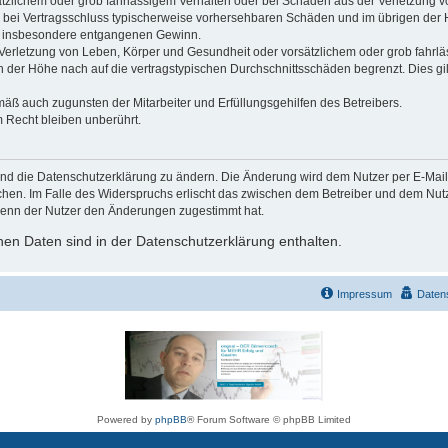
ätzlichem oder grob fahrlässigem Verhalten oder bei Schäden aus der Verletzung 
 die bei Vertragsschluss typischerweise vorhersehbaren Schäden und im übrigen de
wie insbesondere entgangenen Gewinn.
erletzung von Leben, Körper und Gesundheit oder vorsätzlichem oder grob fahrläs
der Höhe nach auf die vertragstypischen Durchschnittsschäden begrenzt. Dies gi
mäß auch zugunsten der Mitarbeiter und Erfüllungsgehilfen des Betreibers.
 Recht bleiben unberührt.
und die Datenschutzerklärung zu ändern. Die Änderung wird dem Nutzer per E-Mail m
chen. Im Falle des Widerspruchs erlischt das zwischen dem Betreiber und dem Nutze
wenn der Nutzer den Änderungen zugestimmt hat.
en Daten sind in der Datenschutzerklärung enthalten.
Impressum
Daten
Powered by
phpBB
® Forum Software © phpBB Limited
Deutsche Übersetzung durch
phpBB.de