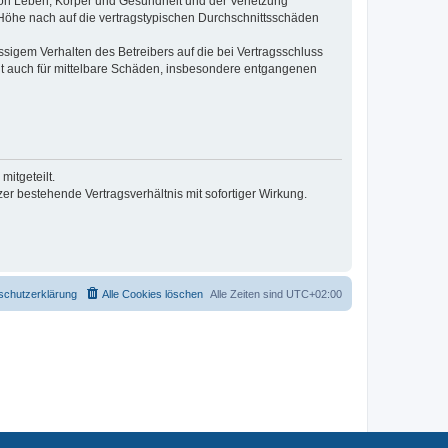
von Leben, Körper und Gesundheit und der Verletzung
r Höhe nach auf die vertragstypischen Durchschnittsschäden
sigem Verhalten des Betreibers auf die bei Vertragsschluss
lt auch für mittelbare Schäden, insbesondere entgangenen
itgeteilt.
r bestehende Vertragsverhältnis mit sofortiger Wirkung.
schutzerklärung
Alle Cookies löschen
Alle Zeiten sind
UTC+02:00