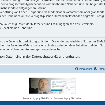
ätzlichem oder grob fahrlässigem Verhalten oder bei Schäden aus der Verletzung 
 die bei Vertragsschluss typischerweise vorhersehbaren Schäden und im übrigen de
wie insbesondere entgangenen Gewinn.
erletzung von Leben, Körper und Gesundheit oder vorsätzlichem oder grob fahrläs
der Höhe nach auf die vertragstypischen Durchschnittsschäden begrenzt. Dies gi
mäß auch zugunsten der Mitarbeiter und Erfüllungsgehilfen des Betreibers.
 Recht bleiben unberührt.
und die Datenschutzerklärung zu ändern. Die Änderung wird dem Nutzer per E-Mail m
chen. Im Falle des Widerspruchs erlischt das zwischen dem Betreiber und dem Nutze
wenn der Nutzer den Änderungen zugestimmt hat.
en Daten sind in der Datenschutzerklärung enthalten.
Impressum
Daten
Powered by
phpBB
® Forum Software © phpBB Limited
Deutsche Übersetzung durch
phpBB.de