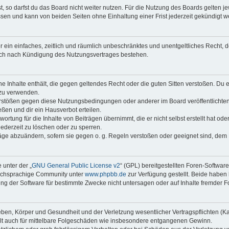
 so darfst du das Board nicht weiter nutzen. Für die Nutzung des Boards gelten jew
sen und kann von beiden Seiten ohne Einhaltung einer Frist jederzeit gekündigt w
ber ein einfaches, zeitlich und räumlich unbeschränktes und unentgeltliches Recht
auch nach Kündigung des Nutzungsvertrages bestehen.
ine Inhalte enthält, die gegen geltendes Recht oder die guten Sitten verstoßen. Du 
 zu verwenden.
erstößen gegen diese Nutzungsbedingungen oder anderer im Board veröffentlichte
ßen und dir ein Hausverbot erteilen.
ortung für die Inhalte von Beiträgen übernimmt, die er nicht selbst erstellt hat od
jederzeit zu löschen oder zu sperren.
räge abzuändern, sofern sie gegen o. g. Regeln verstoßen oder geeignet sind, dem
 unter der „
GNU General Public License v2
“ (GPL) bereitgestellten Foren-Softwar
tschsprachige Community unter
www.phpbb.de
zur Verfügung gestellt. Beide haben 
g der Software für bestimmte Zwecke nicht untersagen oder auf Inhalte fremder F
ben, Körper und Gesundheit und der Verletzung wesentlicher Vertragspflichten (Kard
gilt auch für mittelbare Folgeschäden wie insbesondere entgangenen Gewinn.