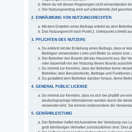
Wenn du mit diesen Regelungen nicht einverstanden bist,
Der Nutzungsvertrag wird auf unbestimmte Zeit geschlos
2. EINRÄUMUNG VON NUTZUNGSRECHTEN
Mit dem Erstellen eines Beitrags erteilst du dem Betrei
Das Nutzungsrecht nach Punkt 2, Unterpunkt a bleibt 
3. PFLICHTEN DES NUTZERS
Du erklärst mit der Erstellung eines Beitrags, dass er ke
Beiträgen verwendeten Links und Bilder zu setzen bzw.
Der Betreiber des Boards übt das Hausrecht aus. Bei V
oder dauerhaft von der Nutzung dieses Boards ausschlie
Du nimmst zur Kenntnis, dass der Betreiber keine Verantw
Betreiber, dein Benutzerkonto, Beiträge und Funktionen 
Du gestattest dem Betreiber darüber hinaus, deine Beit
4. GENERAL PUBLIC LICENSE
Du nimmst zur Kenntnis, dass es sich bei phpBB um eine
deutschsprachige Informationen werden durch die deu
verwendet wird. Sie können insbesondere die Verwendun
5. GEWÄHRLEISTUNG
Der Betreiber haftet mit Ausnahme der Verletzung von Le
grob fahrlässiges Verhalten zurückzuführen sind. Dies 