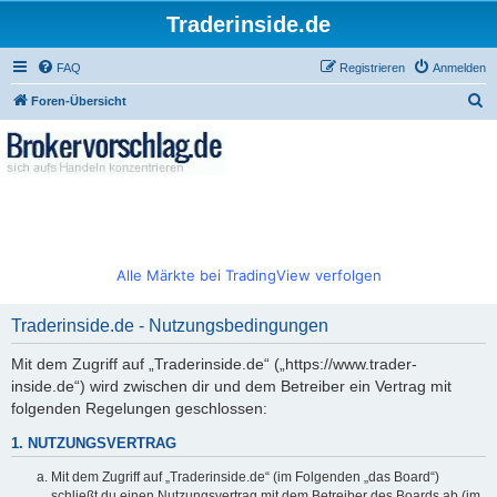
Traderinside.de
FAQ
Registrieren
Anmelden
S
Foren-Übersicht
u
c
h
e
Alle Märkte bei TradingView verfolgen
Traderinside.de - Nutzungsbedingungen
Mit dem Zugriff auf „Traderinside.de“ („https://www.trader-
inside.de“) wird zwischen dir und dem Betreiber ein Vertrag mit
folgenden Regelungen geschlossen:
1. NUTZUNGSVERTRAG
Mit dem Zugriff auf „Traderinside.de“ (im Folgenden „das Board“)
schließt du einen Nutzungsvertrag mit dem Betreiber des Boards ab (im