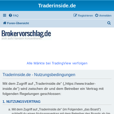
Traderinside.de
FAQ
Registrieren
Anmelden
S
Foren-Übersicht
u
c
h
e
Alle Märkte bei TradingView verfolgen
Traderinside.de - Nutzungsbedingungen
Mit dem Zugriff auf „Traderinside.de“ („https://www.trader-
inside.de“) wird zwischen dir und dem Betreiber ein Vertrag mit
folgenden Regelungen geschlossen:
1. NUTZUNGSVERTRAG
Mit dem Zugriff auf „Traderinside.de“ (im Folgenden „das Board“)
schließt du einen Nutzungsvertrag mit dem Betreiber des Boards ab (im