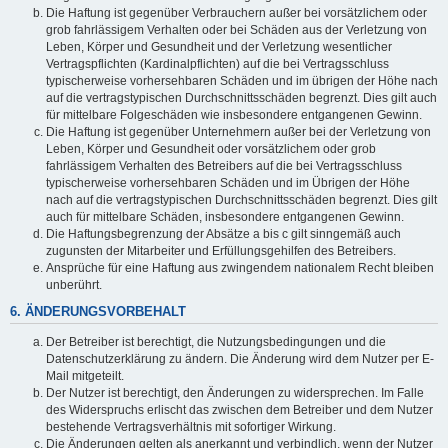
Die Haftung ist gegenüber Verbrauchern außer bei vorsätzlichem oder
grob fahrlässigem Verhalten oder bei Schäden aus der Verletzung von
Leben, Körper und Gesundheit und der Verletzung wesentlicher
Vertragspflichten (Kardinalpflichten) auf die bei Vertragsschluss
typischerweise vorhersehbaren Schäden und im übrigen der Höhe nach
auf die vertragstypischen Durchschnittsschäden begrenzt. Dies gilt auch
für mittelbare Folgeschäden wie insbesondere entgangenen Gewinn.
Die Haftung ist gegenüber Unternehmern außer bei der Verletzung von
Leben, Körper und Gesundheit oder vorsätzlichem oder grob
fahrlässigem Verhalten des Betreibers auf die bei Vertragsschluss
typischerweise vorhersehbaren Schäden und im Übrigen der Höhe
nach auf die vertragstypischen Durchschnittsschäden begrenzt. Dies gilt
auch für mittelbare Schäden, insbesondere entgangenen Gewinn.
Die Haftungsbegrenzung der Absätze a bis c gilt sinngemäß auch
zugunsten der Mitarbeiter und Erfüllungsgehilfen des Betreibers.
Ansprüche für eine Haftung aus zwingendem nationalem Recht bleiben
unberührt.
6. ÄNDERUNGSVORBEHALT
Der Betreiber ist berechtigt, die Nutzungsbedingungen und die
Datenschutzerklärung zu ändern. Die Änderung wird dem Nutzer per E-
Mail mitgeteilt.
Der Nutzer ist berechtigt, den Änderungen zu widersprechen. Im Falle
des Widerspruchs erlischt das zwischen dem Betreiber und dem Nutzer
bestehende Vertragsverhältnis mit sofortiger Wirkung.
Die Änderungen gelten als anerkannt und verbindlich, wenn der Nutzer