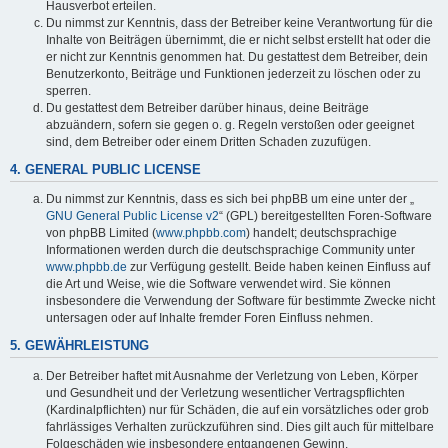
Hausverbot erteilen.
Du nimmst zur Kenntnis, dass der Betreiber keine Verantwortung für die
Inhalte von Beiträgen übernimmt, die er nicht selbst erstellt hat oder die
er nicht zur Kenntnis genommen hat. Du gestattest dem Betreiber, dein
Benutzerkonto, Beiträge und Funktionen jederzeit zu löschen oder zu
sperren.
Du gestattest dem Betreiber darüber hinaus, deine Beiträge
abzuändern, sofern sie gegen o. g. Regeln verstoßen oder geeignet
sind, dem Betreiber oder einem Dritten Schaden zuzufügen.
4. GENERAL PUBLIC LICENSE
Du nimmst zur Kenntnis, dass es sich bei phpBB um eine unter der „
GNU General Public License v2
“ (GPL) bereitgestellten Foren-Software
von phpBB Limited (
www.phpbb.com
) handelt; deutschsprachige
Informationen werden durch die deutschsprachige Community unter
www.phpbb.de
zur Verfügung gestellt. Beide haben keinen Einfluss auf
die Art und Weise, wie die Software verwendet wird. Sie können
insbesondere die Verwendung der Software für bestimmte Zwecke nicht
untersagen oder auf Inhalte fremder Foren Einfluss nehmen.
5. GEWÄHRLEISTUNG
Der Betreiber haftet mit Ausnahme der Verletzung von Leben, Körper
und Gesundheit und der Verletzung wesentlicher Vertragspflichten
(Kardinalpflichten) nur für Schäden, die auf ein vorsätzliches oder grob
fahrlässiges Verhalten zurückzuführen sind. Dies gilt auch für mittelbare
Folgeschäden wie insbesondere entgangenen Gewinn.