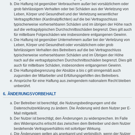
Die Haftung ist gegenüber Verbrauchern außer bei vorsätzlichem oder
grob fahrlässigem Verhalten oder bei Schäden aus der Verletzung von
Leben, Körper und Gesundheit und der Verletzung wesentlicher
Vertragspflichten (Kardinalpflichten) auf die bei Vertragsschluss
typischerweise vorhersehbaren Schäden und im übrigen der Höhe nach
auf die vertragstypischen Durchschnittsschäden begrenzt. Dies gilt auch
für mittelbare Folgeschäden wie insbesondere entgangenen Gewinn.
Die Haftung ist gegenüber Unternehmern außer bei der Verletzung von
Leben, Körper und Gesundheit oder vorsätzlichem oder grob
fahrlässigem Verhalten des Betreibers auf die bei Vertragsschluss
typischerweise vorhersehbaren Schäden und im Übrigen der Höhe
nach auf die vertragstypischen Durchschnittsschäden begrenzt. Dies gilt
auch für mittelbare Schäden, insbesondere entgangenen Gewinn.
Die Haftungsbegrenzung der Absätze a bis c gilt sinngemäß auch
zugunsten der Mitarbeiter und Erfüllungsgehilfen des Betreibers.
Ansprüche für eine Haftung aus zwingendem nationalem Recht bleiben
unberührt.
6. ÄNDERUNGSVORBEHALT
Der Betreiber ist berechtigt, die Nutzungsbedingungen und die
Datenschutzerklärung zu ändern. Die Änderung wird dem Nutzer per E-
Mail mitgeteilt.
Der Nutzer ist berechtigt, den Änderungen zu widersprechen. Im Falle
des Widerspruchs erlischt das zwischen dem Betreiber und dem Nutzer
bestehende Vertragsverhältnis mit sofortiger Wirkung.
Die Änderungen gelten als anerkannt und verbindlich, wenn der Nutzer