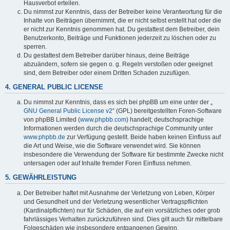
Hausverbot erteilen.
Du nimmst zur Kenntnis, dass der Betreiber keine Verantwortung für die
Inhalte von Beiträgen übernimmt, die er nicht selbst erstellt hat oder die
er nicht zur Kenntnis genommen hat. Du gestattest dem Betreiber, dein
Benutzerkonto, Beiträge und Funktionen jederzeit zu löschen oder zu
sperren.
Du gestattest dem Betreiber darüber hinaus, deine Beiträge
abzuändern, sofern sie gegen o. g. Regeln verstoßen oder geeignet
sind, dem Betreiber oder einem Dritten Schaden zuzufügen.
4. GENERAL PUBLIC LICENSE
Du nimmst zur Kenntnis, dass es sich bei phpBB um eine unter der „
GNU General Public License v2
“ (GPL) bereitgestellten Foren-Software
von phpBB Limited (
www.phpbb.com
) handelt; deutschsprachige
Informationen werden durch die deutschsprachige Community unter
www.phpbb.de
zur Verfügung gestellt. Beide haben keinen Einfluss auf
die Art und Weise, wie die Software verwendet wird. Sie können
insbesondere die Verwendung der Software für bestimmte Zwecke nicht
untersagen oder auf Inhalte fremder Foren Einfluss nehmen.
5. GEWÄHRLEISTUNG
Der Betreiber haftet mit Ausnahme der Verletzung von Leben, Körper
und Gesundheit und der Verletzung wesentlicher Vertragspflichten
(Kardinalpflichten) nur für Schäden, die auf ein vorsätzliches oder grob
fahrlässiges Verhalten zurückzuführen sind. Dies gilt auch für mittelbare
Folgeschäden wie insbesondere entgangenen Gewinn.