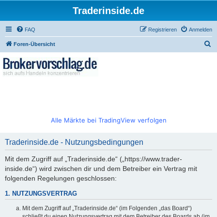
Traderinside.de
FAQ
Registrieren
Anmelden
S
Foren-Übersicht
u
c
h
e
Alle Märkte bei TradingView verfolgen
Traderinside.de - Nutzungsbedingungen
Mit dem Zugriff auf „Traderinside.de“ („https://www.trader-
inside.de“) wird zwischen dir und dem Betreiber ein Vertrag mit
folgenden Regelungen geschlossen:
1. NUTZUNGSVERTRAG
Mit dem Zugriff auf „Traderinside.de“ (im Folgenden „das Board“)
schließt du einen Nutzungsvertrag mit dem Betreiber des Boards ab (im