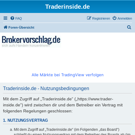
Traderinside.de
FAQ
Registrieren
Anmelden
S
Foren-Übersicht
u
c
h
e
Alle Märkte bei TradingView verfolgen
Traderinside.de - Nutzungsbedingungen
Mit dem Zugriff auf „Traderinside.de“ („https://www.trader-
inside.de“) wird zwischen dir und dem Betreiber ein Vertrag mit
folgenden Regelungen geschlossen:
1. NUTZUNGSVERTRAG
Mit dem Zugriff auf „Traderinside.de“ (im Folgenden „das Board“)
schließt du einen Nutzungsvertrag mit dem Betreiber des Boards ab (im