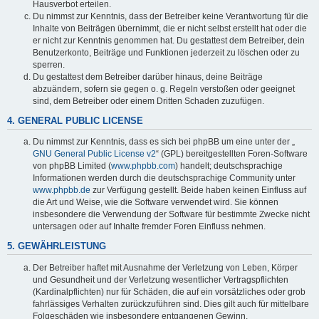
Hausverbot erteilen.
Du nimmst zur Kenntnis, dass der Betreiber keine Verantwortung für die
Inhalte von Beiträgen übernimmt, die er nicht selbst erstellt hat oder die
er nicht zur Kenntnis genommen hat. Du gestattest dem Betreiber, dein
Benutzerkonto, Beiträge und Funktionen jederzeit zu löschen oder zu
sperren.
Du gestattest dem Betreiber darüber hinaus, deine Beiträge
abzuändern, sofern sie gegen o. g. Regeln verstoßen oder geeignet
sind, dem Betreiber oder einem Dritten Schaden zuzufügen.
4. GENERAL PUBLIC LICENSE
Du nimmst zur Kenntnis, dass es sich bei phpBB um eine unter der „
GNU General Public License v2
“ (GPL) bereitgestellten Foren-Software
von phpBB Limited (
www.phpbb.com
) handelt; deutschsprachige
Informationen werden durch die deutschsprachige Community unter
www.phpbb.de
zur Verfügung gestellt. Beide haben keinen Einfluss auf
die Art und Weise, wie die Software verwendet wird. Sie können
insbesondere die Verwendung der Software für bestimmte Zwecke nicht
untersagen oder auf Inhalte fremder Foren Einfluss nehmen.
5. GEWÄHRLEISTUNG
Der Betreiber haftet mit Ausnahme der Verletzung von Leben, Körper
und Gesundheit und der Verletzung wesentlicher Vertragspflichten
(Kardinalpflichten) nur für Schäden, die auf ein vorsätzliches oder grob
fahrlässiges Verhalten zurückzuführen sind. Dies gilt auch für mittelbare
Folgeschäden wie insbesondere entgangenen Gewinn.