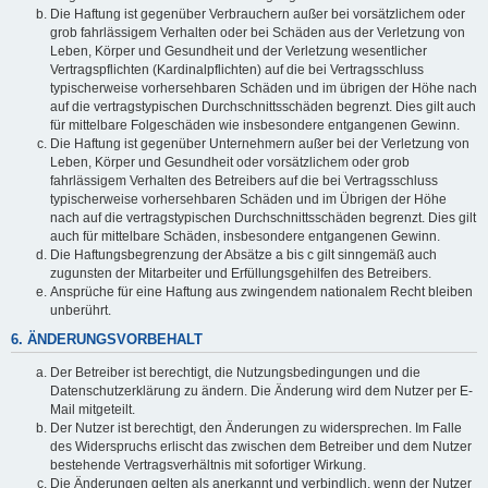
Die Haftung ist gegenüber Verbrauchern außer bei vorsätzlichem oder
grob fahrlässigem Verhalten oder bei Schäden aus der Verletzung von
Leben, Körper und Gesundheit und der Verletzung wesentlicher
Vertragspflichten (Kardinalpflichten) auf die bei Vertragsschluss
typischerweise vorhersehbaren Schäden und im übrigen der Höhe nach
auf die vertragstypischen Durchschnittsschäden begrenzt. Dies gilt auch
für mittelbare Folgeschäden wie insbesondere entgangenen Gewinn.
Die Haftung ist gegenüber Unternehmern außer bei der Verletzung von
Leben, Körper und Gesundheit oder vorsätzlichem oder grob
fahrlässigem Verhalten des Betreibers auf die bei Vertragsschluss
typischerweise vorhersehbaren Schäden und im Übrigen der Höhe
nach auf die vertragstypischen Durchschnittsschäden begrenzt. Dies gilt
auch für mittelbare Schäden, insbesondere entgangenen Gewinn.
Die Haftungsbegrenzung der Absätze a bis c gilt sinngemäß auch
zugunsten der Mitarbeiter und Erfüllungsgehilfen des Betreibers.
Ansprüche für eine Haftung aus zwingendem nationalem Recht bleiben
unberührt.
6. ÄNDERUNGSVORBEHALT
Der Betreiber ist berechtigt, die Nutzungsbedingungen und die
Datenschutzerklärung zu ändern. Die Änderung wird dem Nutzer per E-
Mail mitgeteilt.
Der Nutzer ist berechtigt, den Änderungen zu widersprechen. Im Falle
des Widerspruchs erlischt das zwischen dem Betreiber und dem Nutzer
bestehende Vertragsverhältnis mit sofortiger Wirkung.
Die Änderungen gelten als anerkannt und verbindlich, wenn der Nutzer