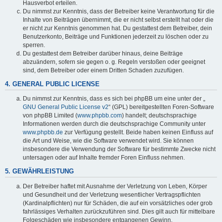
Hausverbot erteilen.
Du nimmst zur Kenntnis, dass der Betreiber keine Verantwortung für die
Inhalte von Beiträgen übernimmt, die er nicht selbst erstellt hat oder die
er nicht zur Kenntnis genommen hat. Du gestattest dem Betreiber, dein
Benutzerkonto, Beiträge und Funktionen jederzeit zu löschen oder zu
sperren.
Du gestattest dem Betreiber darüber hinaus, deine Beiträge
abzuändern, sofern sie gegen o. g. Regeln verstoßen oder geeignet
sind, dem Betreiber oder einem Dritten Schaden zuzufügen.
4. GENERAL PUBLIC LICENSE
Du nimmst zur Kenntnis, dass es sich bei phpBB um eine unter der „
GNU General Public License v2
“ (GPL) bereitgestellten Foren-Software
von phpBB Limited (
www.phpbb.com
) handelt; deutschsprachige
Informationen werden durch die deutschsprachige Community unter
www.phpbb.de
zur Verfügung gestellt. Beide haben keinen Einfluss auf
die Art und Weise, wie die Software verwendet wird. Sie können
insbesondere die Verwendung der Software für bestimmte Zwecke nicht
untersagen oder auf Inhalte fremder Foren Einfluss nehmen.
5. GEWÄHRLEISTUNG
Der Betreiber haftet mit Ausnahme der Verletzung von Leben, Körper
und Gesundheit und der Verletzung wesentlicher Vertragspflichten
(Kardinalpflichten) nur für Schäden, die auf ein vorsätzliches oder grob
fahrlässiges Verhalten zurückzuführen sind. Dies gilt auch für mittelbare
Folgeschäden wie insbesondere entgangenen Gewinn.