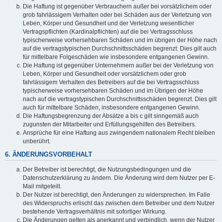
Die Haftung ist gegenüber Verbrauchern außer bei vorsätzlichem oder
grob fahrlässigem Verhalten oder bei Schäden aus der Verletzung von
Leben, Körper und Gesundheit und der Verletzung wesentlicher
Vertragspflichten (Kardinalpflichten) auf die bei Vertragsschluss
typischerweise vorhersehbaren Schäden und im übrigen der Höhe nach
auf die vertragstypischen Durchschnittsschäden begrenzt. Dies gilt auch
für mittelbare Folgeschäden wie insbesondere entgangenen Gewinn.
Die Haftung ist gegenüber Unternehmern außer bei der Verletzung von
Leben, Körper und Gesundheit oder vorsätzlichem oder grob
fahrlässigem Verhalten des Betreibers auf die bei Vertragsschluss
typischerweise vorhersehbaren Schäden und im Übrigen der Höhe
nach auf die vertragstypischen Durchschnittsschäden begrenzt. Dies gilt
auch für mittelbare Schäden, insbesondere entgangenen Gewinn.
Die Haftungsbegrenzung der Absätze a bis c gilt sinngemäß auch
zugunsten der Mitarbeiter und Erfüllungsgehilfen des Betreibers.
Ansprüche für eine Haftung aus zwingendem nationalem Recht bleiben
unberührt.
6. ÄNDERUNGSVORBEHALT
Der Betreiber ist berechtigt, die Nutzungsbedingungen und die
Datenschutzerklärung zu ändern. Die Änderung wird dem Nutzer per E-
Mail mitgeteilt.
Der Nutzer ist berechtigt, den Änderungen zu widersprechen. Im Falle
des Widerspruchs erlischt das zwischen dem Betreiber und dem Nutzer
bestehende Vertragsverhältnis mit sofortiger Wirkung.
Die Änderungen gelten als anerkannt und verbindlich, wenn der Nutzer