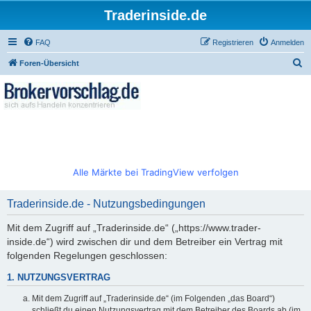
Traderinside.de
FAQ
Registrieren
Anmelden
S
Foren-Übersicht
u
c
h
e
Alle Märkte bei TradingView verfolgen
Traderinside.de - Nutzungsbedingungen
Mit dem Zugriff auf „Traderinside.de“ („https://www.trader-
inside.de“) wird zwischen dir und dem Betreiber ein Vertrag mit
folgenden Regelungen geschlossen:
1. NUTZUNGSVERTRAG
Mit dem Zugriff auf „Traderinside.de“ (im Folgenden „das Board“)
schließt du einen Nutzungsvertrag mit dem Betreiber des Boards ab (im