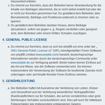
Hausverbot erteilen.
Du nimmst zur Kenntnis, dass der Betreiber keine Verantwortung für die
Inhalte von Beiträgen übernimmt, die er nicht selbst erstellt hat oder die
er nicht zur Kenntnis genommen hat. Du gestattest dem Betreiber, dein
Benutzerkonto, Beiträge und Funktionen jederzeit zu löschen oder zu
sperren.
Du gestattest dem Betreiber darüber hinaus, deine Beiträge
abzuändern, sofern sie gegen o. g. Regeln verstoßen oder geeignet
sind, dem Betreiber oder einem Dritten Schaden zuzufügen.
4. GENERAL PUBLIC LICENSE
Du nimmst zur Kenntnis, dass es sich bei phpBB um eine unter der „
GNU General Public License v2
“ (GPL) bereitgestellten Foren-Software
von phpBB Limited (
www.phpbb.com
) handelt; deutschsprachige
Informationen werden durch die deutschsprachige Community unter
www.phpbb.de
zur Verfügung gestellt. Beide haben keinen Einfluss auf
die Art und Weise, wie die Software verwendet wird. Sie können
insbesondere die Verwendung der Software für bestimmte Zwecke nicht
untersagen oder auf Inhalte fremder Foren Einfluss nehmen.
5. GEWÄHRLEISTUNG
Der Betreiber haftet mit Ausnahme der Verletzung von Leben, Körper
und Gesundheit und der Verletzung wesentlicher Vertragspflichten
(Kardinalpflichten) nur für Schäden, die auf ein vorsätzliches oder grob
fahrlässiges Verhalten zurückzuführen sind. Dies gilt auch für mittelbare
Folgeschäden wie insbesondere entgangenen Gewinn.