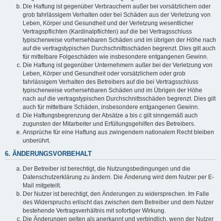
Die Haftung ist gegenüber Verbrauchern außer bei vorsätzlichem oder
grob fahrlässigem Verhalten oder bei Schäden aus der Verletzung von
Leben, Körper und Gesundheit und der Verletzung wesentlicher
Vertragspflichten (Kardinalpflichten) auf die bei Vertragsschluss
typischerweise vorhersehbaren Schäden und im übrigen der Höhe nach
auf die vertragstypischen Durchschnittsschäden begrenzt. Dies gilt auch
für mittelbare Folgeschäden wie insbesondere entgangenen Gewinn.
Die Haftung ist gegenüber Unternehmern außer bei der Verletzung von
Leben, Körper und Gesundheit oder vorsätzlichem oder grob
fahrlässigem Verhalten des Betreibers auf die bei Vertragsschluss
typischerweise vorhersehbaren Schäden und im Übrigen der Höhe
nach auf die vertragstypischen Durchschnittsschäden begrenzt. Dies gilt
auch für mittelbare Schäden, insbesondere entgangenen Gewinn.
Die Haftungsbegrenzung der Absätze a bis c gilt sinngemäß auch
zugunsten der Mitarbeiter und Erfüllungsgehilfen des Betreibers.
Ansprüche für eine Haftung aus zwingendem nationalem Recht bleiben
unberührt.
6. ÄNDERUNGSVORBEHALT
Der Betreiber ist berechtigt, die Nutzungsbedingungen und die
Datenschutzerklärung zu ändern. Die Änderung wird dem Nutzer per E-
Mail mitgeteilt.
Der Nutzer ist berechtigt, den Änderungen zu widersprechen. Im Falle
des Widerspruchs erlischt das zwischen dem Betreiber und dem Nutzer
bestehende Vertragsverhältnis mit sofortiger Wirkung.
Die Änderungen gelten als anerkannt und verbindlich, wenn der Nutzer