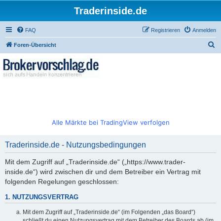
Traderinside.de
FAQ
Registrieren
Anmelden
S
Foren-Übersicht
u
c
h
e
Alle Märkte bei TradingView verfolgen
Traderinside.de - Nutzungsbedingungen
Mit dem Zugriff auf „Traderinside.de“ („https://www.trader-
inside.de“) wird zwischen dir und dem Betreiber ein Vertrag mit
folgenden Regelungen geschlossen:
1. NUTZUNGSVERTRAG
Mit dem Zugriff auf „Traderinside.de“ (im Folgenden „das Board“)
schließt du einen Nutzungsvertrag mit dem Betreiber des Boards ab (im