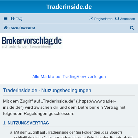
Traderinside.de
FAQ
Registrieren
Anmelden
S
Foren-Übersicht
u
c
h
e
Alle Märkte bei TradingView verfolgen
Traderinside.de - Nutzungsbedingungen
Mit dem Zugriff auf „Traderinside.de“ („https://www.trader-
inside.de“) wird zwischen dir und dem Betreiber ein Vertrag mit
folgenden Regelungen geschlossen:
1. NUTZUNGSVERTRAG
Mit dem Zugriff auf „Traderinside.de“ (im Folgenden „das Board“)
schließt du einen Nutzungsvertrag mit dem Betreiber des Boards ab (im