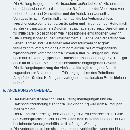
Die Haftung ist gegenüber Verbrauchern außer bei vorsätzlichem oder
grob fahrlässigem Verhalten oder bei Schäden aus der Verletzung von
Leben, Körper und Gesundheit und der Verletzung wesentlicher
Vertragspflichten (Kardinalpflichten) auf die bei Vertragsschluss
typischerweise vorhersehbaren Schäden und im übrigen der Höhe nach
auf die vertragstypischen Durchschnittsschäden begrenzt. Dies gilt auch
für mittelbare Folgeschäden wie insbesondere entgangenen Gewinn.
Die Haftung ist gegenüber Unternehmern außer bei der Verletzung von
Leben, Körper und Gesundheit oder vorsätzlichem oder grob
fahrlässigem Verhalten des Betreibers auf die bei Vertragsschluss
typischerweise vorhersehbaren Schäden und im Übrigen der Höhe
nach auf die vertragstypischen Durchschnittsschäden begrenzt. Dies gilt
auch für mittelbare Schäden, insbesondere entgangenen Gewinn.
Die Haftungsbegrenzung der Absätze a bis c gilt sinngemäß auch
zugunsten der Mitarbeiter und Erfüllungsgehilfen des Betreibers.
Ansprüche für eine Haftung aus zwingendem nationalem Recht bleiben
unberührt.
6. ÄNDERUNGSVORBEHALT
Der Betreiber ist berechtigt, die Nutzungsbedingungen und die
Datenschutzerklärung zu ändern. Die Änderung wird dem Nutzer per E-
Mail mitgeteilt.
Der Nutzer ist berechtigt, den Änderungen zu widersprechen. Im Falle
des Widerspruchs erlischt das zwischen dem Betreiber und dem Nutzer
bestehende Vertragsverhältnis mit sofortiger Wirkung.
Die Änderungen gelten als anerkannt und verbindlich, wenn der Nutzer