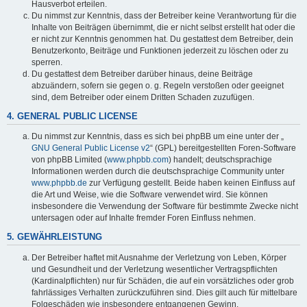
Hausverbot erteilen.
Du nimmst zur Kenntnis, dass der Betreiber keine Verantwortung für die
Inhalte von Beiträgen übernimmt, die er nicht selbst erstellt hat oder die
er nicht zur Kenntnis genommen hat. Du gestattest dem Betreiber, dein
Benutzerkonto, Beiträge und Funktionen jederzeit zu löschen oder zu
sperren.
Du gestattest dem Betreiber darüber hinaus, deine Beiträge
abzuändern, sofern sie gegen o. g. Regeln verstoßen oder geeignet
sind, dem Betreiber oder einem Dritten Schaden zuzufügen.
4. GENERAL PUBLIC LICENSE
Du nimmst zur Kenntnis, dass es sich bei phpBB um eine unter der „
GNU General Public License v2
“ (GPL) bereitgestellten Foren-Software
von phpBB Limited (
www.phpbb.com
) handelt; deutschsprachige
Informationen werden durch die deutschsprachige Community unter
www.phpbb.de
zur Verfügung gestellt. Beide haben keinen Einfluss auf
die Art und Weise, wie die Software verwendet wird. Sie können
insbesondere die Verwendung der Software für bestimmte Zwecke nicht
untersagen oder auf Inhalte fremder Foren Einfluss nehmen.
5. GEWÄHRLEISTUNG
Der Betreiber haftet mit Ausnahme der Verletzung von Leben, Körper
und Gesundheit und der Verletzung wesentlicher Vertragspflichten
(Kardinalpflichten) nur für Schäden, die auf ein vorsätzliches oder grob
fahrlässiges Verhalten zurückzuführen sind. Dies gilt auch für mittelbare
Folgeschäden wie insbesondere entgangenen Gewinn.