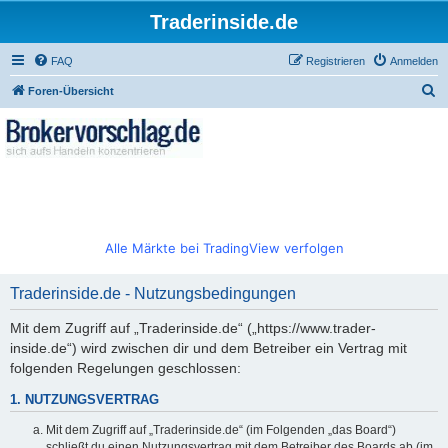
Traderinside.de
FAQ
Registrieren
Anmelden
S
Foren-Übersicht
u
c
h
e
Alle Märkte bei TradingView verfolgen
Traderinside.de - Nutzungsbedingungen
Mit dem Zugriff auf „Traderinside.de“ („https://www.trader-
inside.de“) wird zwischen dir und dem Betreiber ein Vertrag mit
folgenden Regelungen geschlossen:
1. NUTZUNGSVERTRAG
Mit dem Zugriff auf „Traderinside.de“ (im Folgenden „das Board“)
schließt du einen Nutzungsvertrag mit dem Betreiber des Boards ab (im