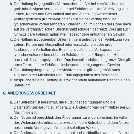
Die Haftung ist gegenüber Verbrauchern außer bei vorsätzlichem oder
grob fahrlässigem Verhalten oder bei Schäden aus der Verletzung von
Leben, Körper und Gesundheit und der Verletzung wesentlicher
Vertragspflichten (Kardinalpflichten) auf die bei Vertragsschluss
typischerweise vorhersehbaren Schäden und im übrigen der Höhe nach
auf die vertragstypischen Durchschnittsschäden begrenzt. Dies gilt auch
für mittelbare Folgeschäden wie insbesondere entgangenen Gewinn.
Die Haftung ist gegenüber Unternehmern außer bei der Verletzung von
Leben, Körper und Gesundheit oder vorsätzlichem oder grob
fahrlässigem Verhalten des Betreibers auf die bei Vertragsschluss
typischerweise vorhersehbaren Schäden und im Übrigen der Höhe
nach auf die vertragstypischen Durchschnittsschäden begrenzt. Dies gilt
auch für mittelbare Schäden, insbesondere entgangenen Gewinn.
Die Haftungsbegrenzung der Absätze a bis c gilt sinngemäß auch
zugunsten der Mitarbeiter und Erfüllungsgehilfen des Betreibers.
Ansprüche für eine Haftung aus zwingendem nationalem Recht bleiben
unberührt.
6. ÄNDERUNGSVORBEHALT
Der Betreiber ist berechtigt, die Nutzungsbedingungen und die
Datenschutzerklärung zu ändern. Die Änderung wird dem Nutzer per E-
Mail mitgeteilt.
Der Nutzer ist berechtigt, den Änderungen zu widersprechen. Im Falle
des Widerspruchs erlischt das zwischen dem Betreiber und dem Nutzer
bestehende Vertragsverhältnis mit sofortiger Wirkung.
Die Änderungen gelten als anerkannt und verbindlich, wenn der Nutzer