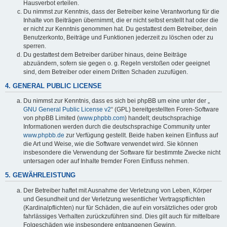
Hausverbot erteilen.
Du nimmst zur Kenntnis, dass der Betreiber keine Verantwortung für die
Inhalte von Beiträgen übernimmt, die er nicht selbst erstellt hat oder die
er nicht zur Kenntnis genommen hat. Du gestattest dem Betreiber, dein
Benutzerkonto, Beiträge und Funktionen jederzeit zu löschen oder zu
sperren.
Du gestattest dem Betreiber darüber hinaus, deine Beiträge
abzuändern, sofern sie gegen o. g. Regeln verstoßen oder geeignet
sind, dem Betreiber oder einem Dritten Schaden zuzufügen.
4. GENERAL PUBLIC LICENSE
Du nimmst zur Kenntnis, dass es sich bei phpBB um eine unter der „
GNU General Public License v2
“ (GPL) bereitgestellten Foren-Software
von phpBB Limited (
www.phpbb.com
) handelt; deutschsprachige
Informationen werden durch die deutschsprachige Community unter
www.phpbb.de
zur Verfügung gestellt. Beide haben keinen Einfluss auf
die Art und Weise, wie die Software verwendet wird. Sie können
insbesondere die Verwendung der Software für bestimmte Zwecke nicht
untersagen oder auf Inhalte fremder Foren Einfluss nehmen.
5. GEWÄHRLEISTUNG
Der Betreiber haftet mit Ausnahme der Verletzung von Leben, Körper
und Gesundheit und der Verletzung wesentlicher Vertragspflichten
(Kardinalpflichten) nur für Schäden, die auf ein vorsätzliches oder grob
fahrlässiges Verhalten zurückzuführen sind. Dies gilt auch für mittelbare
Folgeschäden wie insbesondere entgangenen Gewinn.