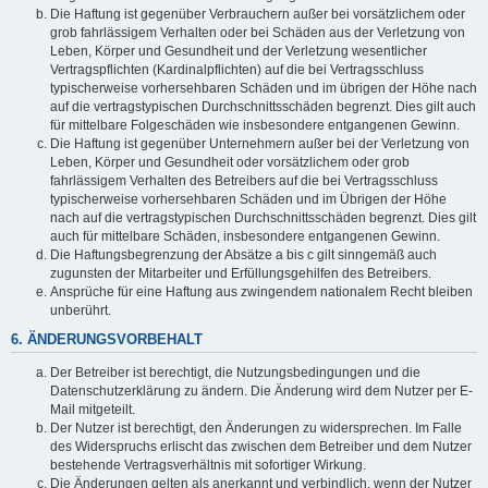
Die Haftung ist gegenüber Verbrauchern außer bei vorsätzlichem oder
grob fahrlässigem Verhalten oder bei Schäden aus der Verletzung von
Leben, Körper und Gesundheit und der Verletzung wesentlicher
Vertragspflichten (Kardinalpflichten) auf die bei Vertragsschluss
typischerweise vorhersehbaren Schäden und im übrigen der Höhe nach
auf die vertragstypischen Durchschnittsschäden begrenzt. Dies gilt auch
für mittelbare Folgeschäden wie insbesondere entgangenen Gewinn.
Die Haftung ist gegenüber Unternehmern außer bei der Verletzung von
Leben, Körper und Gesundheit oder vorsätzlichem oder grob
fahrlässigem Verhalten des Betreibers auf die bei Vertragsschluss
typischerweise vorhersehbaren Schäden und im Übrigen der Höhe
nach auf die vertragstypischen Durchschnittsschäden begrenzt. Dies gilt
auch für mittelbare Schäden, insbesondere entgangenen Gewinn.
Die Haftungsbegrenzung der Absätze a bis c gilt sinngemäß auch
zugunsten der Mitarbeiter und Erfüllungsgehilfen des Betreibers.
Ansprüche für eine Haftung aus zwingendem nationalem Recht bleiben
unberührt.
6. ÄNDERUNGSVORBEHALT
Der Betreiber ist berechtigt, die Nutzungsbedingungen und die
Datenschutzerklärung zu ändern. Die Änderung wird dem Nutzer per E-
Mail mitgeteilt.
Der Nutzer ist berechtigt, den Änderungen zu widersprechen. Im Falle
des Widerspruchs erlischt das zwischen dem Betreiber und dem Nutzer
bestehende Vertragsverhältnis mit sofortiger Wirkung.
Die Änderungen gelten als anerkannt und verbindlich, wenn der Nutzer