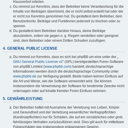
Hausverbot erteilen.
Du nimmst zur Kenntnis, dass der Betreiber keine Verantwortung für die
Inhalte von Beiträgen übernimmt, die er nicht selbst erstellt hat oder die
er nicht zur Kenntnis genommen hat. Du gestattest dem Betreiber, dein
Benutzerkonto, Beiträge und Funktionen jederzeit zu löschen oder zu
sperren.
Du gestattest dem Betreiber darüber hinaus, deine Beiträge
abzuändern, sofern sie gegen o. g. Regeln verstoßen oder geeignet
sind, dem Betreiber oder einem Dritten Schaden zuzufügen.
4. GENERAL PUBLIC LICENSE
Du nimmst zur Kenntnis, dass es sich bei phpBB um eine unter der „
GNU General Public License v2
“ (GPL) bereitgestellten Foren-Software
von phpBB Limited (
www.phpbb.com
) handelt; deutschsprachige
Informationen werden durch die deutschsprachige Community unter
www.phpbb.de
zur Verfügung gestellt. Beide haben keinen Einfluss auf
die Art und Weise, wie die Software verwendet wird. Sie können
insbesondere die Verwendung der Software für bestimmte Zwecke nicht
untersagen oder auf Inhalte fremder Foren Einfluss nehmen.
5. GEWÄHRLEISTUNG
Der Betreiber haftet mit Ausnahme der Verletzung von Leben, Körper
und Gesundheit und der Verletzung wesentlicher Vertragspflichten
(Kardinalpflichten) nur für Schäden, die auf ein vorsätzliches oder grob
fahrlässiges Verhalten zurückzuführen sind. Dies gilt auch für mittelbare
Folgeschäden wie insbesondere entgangenen Gewinn.