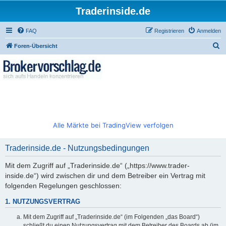
Traderinside.de
FAQ
Registrieren
Anmelden
S
Foren-Übersicht
u
c
h
e
Alle Märkte bei TradingView verfolgen
Traderinside.de - Nutzungsbedingungen
Mit dem Zugriff auf „Traderinside.de“ („https://www.trader-
inside.de“) wird zwischen dir und dem Betreiber ein Vertrag mit
folgenden Regelungen geschlossen:
1. NUTZUNGSVERTRAG
Mit dem Zugriff auf „Traderinside.de“ (im Folgenden „das Board“)
schließt du einen Nutzungsvertrag mit dem Betreiber des Boards ab (im