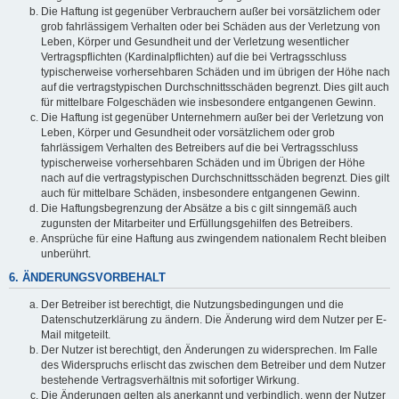
Die Haftung ist gegenüber Verbrauchern außer bei vorsätzlichem oder
grob fahrlässigem Verhalten oder bei Schäden aus der Verletzung von
Leben, Körper und Gesundheit und der Verletzung wesentlicher
Vertragspflichten (Kardinalpflichten) auf die bei Vertragsschluss
typischerweise vorhersehbaren Schäden und im übrigen der Höhe nach
auf die vertragstypischen Durchschnittsschäden begrenzt. Dies gilt auch
für mittelbare Folgeschäden wie insbesondere entgangenen Gewinn.
Die Haftung ist gegenüber Unternehmern außer bei der Verletzung von
Leben, Körper und Gesundheit oder vorsätzlichem oder grob
fahrlässigem Verhalten des Betreibers auf die bei Vertragsschluss
typischerweise vorhersehbaren Schäden und im Übrigen der Höhe
nach auf die vertragstypischen Durchschnittsschäden begrenzt. Dies gilt
auch für mittelbare Schäden, insbesondere entgangenen Gewinn.
Die Haftungsbegrenzung der Absätze a bis c gilt sinngemäß auch
zugunsten der Mitarbeiter und Erfüllungsgehilfen des Betreibers.
Ansprüche für eine Haftung aus zwingendem nationalem Recht bleiben
unberührt.
6. ÄNDERUNGSVORBEHALT
Der Betreiber ist berechtigt, die Nutzungsbedingungen und die
Datenschutzerklärung zu ändern. Die Änderung wird dem Nutzer per E-
Mail mitgeteilt.
Der Nutzer ist berechtigt, den Änderungen zu widersprechen. Im Falle
des Widerspruchs erlischt das zwischen dem Betreiber und dem Nutzer
bestehende Vertragsverhältnis mit sofortiger Wirkung.
Die Änderungen gelten als anerkannt und verbindlich, wenn der Nutzer