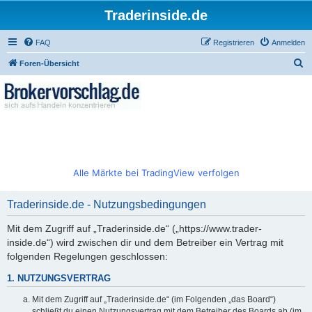
Traderinside.de
FAQ
Registrieren
Anmelden
S
Foren-Übersicht
u
c
h
e
Alle Märkte bei TradingView verfolgen
Traderinside.de - Nutzungsbedingungen
Mit dem Zugriff auf „Traderinside.de“ („https://www.trader-
inside.de“) wird zwischen dir und dem Betreiber ein Vertrag mit
folgenden Regelungen geschlossen:
1. NUTZUNGSVERTRAG
Mit dem Zugriff auf „Traderinside.de“ (im Folgenden „das Board“)
schließt du einen Nutzungsvertrag mit dem Betreiber des Boards ab (im