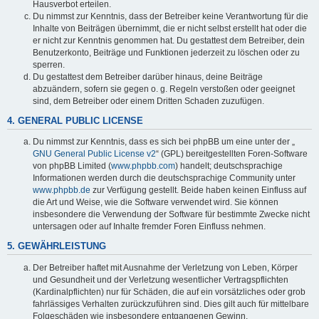
Hausverbot erteilen.
Du nimmst zur Kenntnis, dass der Betreiber keine Verantwortung für die
Inhalte von Beiträgen übernimmt, die er nicht selbst erstellt hat oder die
er nicht zur Kenntnis genommen hat. Du gestattest dem Betreiber, dein
Benutzerkonto, Beiträge und Funktionen jederzeit zu löschen oder zu
sperren.
Du gestattest dem Betreiber darüber hinaus, deine Beiträge
abzuändern, sofern sie gegen o. g. Regeln verstoßen oder geeignet
sind, dem Betreiber oder einem Dritten Schaden zuzufügen.
4. GENERAL PUBLIC LICENSE
Du nimmst zur Kenntnis, dass es sich bei phpBB um eine unter der „
GNU General Public License v2
“ (GPL) bereitgestellten Foren-Software
von phpBB Limited (
www.phpbb.com
) handelt; deutschsprachige
Informationen werden durch die deutschsprachige Community unter
www.phpbb.de
zur Verfügung gestellt. Beide haben keinen Einfluss auf
die Art und Weise, wie die Software verwendet wird. Sie können
insbesondere die Verwendung der Software für bestimmte Zwecke nicht
untersagen oder auf Inhalte fremder Foren Einfluss nehmen.
5. GEWÄHRLEISTUNG
Der Betreiber haftet mit Ausnahme der Verletzung von Leben, Körper
und Gesundheit und der Verletzung wesentlicher Vertragspflichten
(Kardinalpflichten) nur für Schäden, die auf ein vorsätzliches oder grob
fahrlässiges Verhalten zurückzuführen sind. Dies gilt auch für mittelbare
Folgeschäden wie insbesondere entgangenen Gewinn.