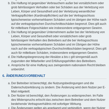
Die Haftung ist gegenüber Verbrauchern außer bei vorsätzlichem oder
grob fahrlässigem Verhalten oder bei Schäden aus der Verletzung von
Leben, Körper und Gesundheit und der Verletzung wesentlicher
Vertragspflichten (Kardinalpflichten) auf die bei Vertragsschluss
typischerweise vorhersehbaren Schäden und im übrigen der Höhe nach
auf die vertragstypischen Durchschnittsschäden begrenzt. Dies gilt auch
für mittelbare Folgeschäden wie insbesondere entgangenen Gewinn.
Die Haftung ist gegenüber Unternehmern außer bei der Verletzung von
Leben, Körper und Gesundheit oder vorsätzlichem oder grob
fahrlässigem Verhalten des Betreibers auf die bei Vertragsschluss
typischerweise vorhersehbaren Schäden und im Übrigen der Höhe
nach auf die vertragstypischen Durchschnittsschäden begrenzt. Dies gilt
auch für mittelbare Schäden, insbesondere entgangenen Gewinn.
Die Haftungsbegrenzung der Absätze a bis c gilt sinngemäß auch
zugunsten der Mitarbeiter und Erfüllungsgehilfen des Betreibers.
Ansprüche für eine Haftung aus zwingendem nationalem Recht bleiben
unberührt.
6. ÄNDERUNGSVORBEHALT
Der Betreiber ist berechtigt, die Nutzungsbedingungen und die
Datenschutzerklärung zu ändern. Die Änderung wird dem Nutzer per E-
Mail mitgeteilt.
Der Nutzer ist berechtigt, den Änderungen zu widersprechen. Im Falle
des Widerspruchs erlischt das zwischen dem Betreiber und dem Nutzer
bestehende Vertragsverhältnis mit sofortiger Wirkung.
Die Änderungen gelten als anerkannt und verbindlich, wenn der Nutzer