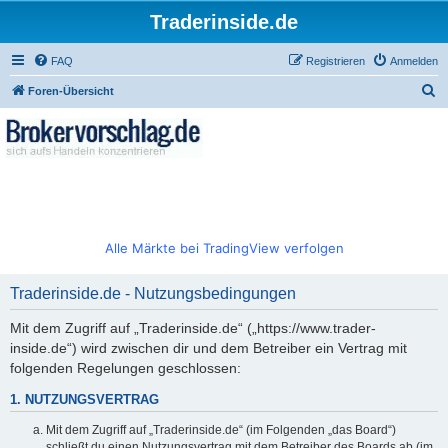
Traderinside.de
FAQ
Registrieren
Anmelden
S
Foren-Übersicht
u
c
h
e
Alle Märkte bei TradingView verfolgen
Traderinside.de - Nutzungsbedingungen
Mit dem Zugriff auf „Traderinside.de“ („https://www.trader-
inside.de“) wird zwischen dir und dem Betreiber ein Vertrag mit
folgenden Regelungen geschlossen:
1. NUTZUNGSVERTRAG
Mit dem Zugriff auf „Traderinside.de“ (im Folgenden „das Board“)
schließt du einen Nutzungsvertrag mit dem Betreiber des Boards ab (im