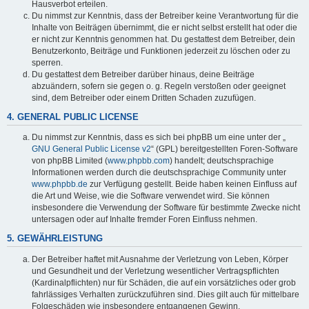
Hausverbot erteilen.
Du nimmst zur Kenntnis, dass der Betreiber keine Verantwortung für die
Inhalte von Beiträgen übernimmt, die er nicht selbst erstellt hat oder die
er nicht zur Kenntnis genommen hat. Du gestattest dem Betreiber, dein
Benutzerkonto, Beiträge und Funktionen jederzeit zu löschen oder zu
sperren.
Du gestattest dem Betreiber darüber hinaus, deine Beiträge
abzuändern, sofern sie gegen o. g. Regeln verstoßen oder geeignet
sind, dem Betreiber oder einem Dritten Schaden zuzufügen.
4. GENERAL PUBLIC LICENSE
Du nimmst zur Kenntnis, dass es sich bei phpBB um eine unter der „
GNU General Public License v2
“ (GPL) bereitgestellten Foren-Software
von phpBB Limited (
www.phpbb.com
) handelt; deutschsprachige
Informationen werden durch die deutschsprachige Community unter
www.phpbb.de
zur Verfügung gestellt. Beide haben keinen Einfluss auf
die Art und Weise, wie die Software verwendet wird. Sie können
insbesondere die Verwendung der Software für bestimmte Zwecke nicht
untersagen oder auf Inhalte fremder Foren Einfluss nehmen.
5. GEWÄHRLEISTUNG
Der Betreiber haftet mit Ausnahme der Verletzung von Leben, Körper
und Gesundheit und der Verletzung wesentlicher Vertragspflichten
(Kardinalpflichten) nur für Schäden, die auf ein vorsätzliches oder grob
fahrlässiges Verhalten zurückzuführen sind. Dies gilt auch für mittelbare
Folgeschäden wie insbesondere entgangenen Gewinn.