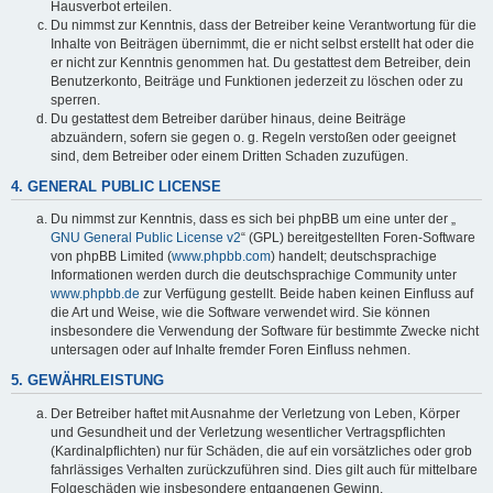
Hausverbot erteilen.
Du nimmst zur Kenntnis, dass der Betreiber keine Verantwortung für die
Inhalte von Beiträgen übernimmt, die er nicht selbst erstellt hat oder die
er nicht zur Kenntnis genommen hat. Du gestattest dem Betreiber, dein
Benutzerkonto, Beiträge und Funktionen jederzeit zu löschen oder zu
sperren.
Du gestattest dem Betreiber darüber hinaus, deine Beiträge
abzuändern, sofern sie gegen o. g. Regeln verstoßen oder geeignet
sind, dem Betreiber oder einem Dritten Schaden zuzufügen.
4. GENERAL PUBLIC LICENSE
Du nimmst zur Kenntnis, dass es sich bei phpBB um eine unter der „
GNU General Public License v2
“ (GPL) bereitgestellten Foren-Software
von phpBB Limited (
www.phpbb.com
) handelt; deutschsprachige
Informationen werden durch die deutschsprachige Community unter
www.phpbb.de
zur Verfügung gestellt. Beide haben keinen Einfluss auf
die Art und Weise, wie die Software verwendet wird. Sie können
insbesondere die Verwendung der Software für bestimmte Zwecke nicht
untersagen oder auf Inhalte fremder Foren Einfluss nehmen.
5. GEWÄHRLEISTUNG
Der Betreiber haftet mit Ausnahme der Verletzung von Leben, Körper
und Gesundheit und der Verletzung wesentlicher Vertragspflichten
(Kardinalpflichten) nur für Schäden, die auf ein vorsätzliches oder grob
fahrlässiges Verhalten zurückzuführen sind. Dies gilt auch für mittelbare
Folgeschäden wie insbesondere entgangenen Gewinn.