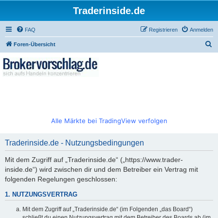
Traderinside.de
FAQ
Registrieren
Anmelden
S
Foren-Übersicht
u
c
h
e
Alle Märkte bei TradingView verfolgen
Traderinside.de - Nutzungsbedingungen
Mit dem Zugriff auf „Traderinside.de“ („https://www.trader-
inside.de“) wird zwischen dir und dem Betreiber ein Vertrag mit
folgenden Regelungen geschlossen:
1. NUTZUNGSVERTRAG
Mit dem Zugriff auf „Traderinside.de“ (im Folgenden „das Board“)
schließt du einen Nutzungsvertrag mit dem Betreiber des Boards ab (im