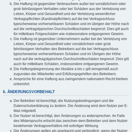
Die Haftung ist gegenüber Verbrauchern außer bei vorsätzlichem oder
grob fahrlässigem Verhalten oder bei Schäden aus der Verletzung von
Leben, Körper und Gesundheit und der Verletzung wesentlicher
Vertragspflichten (Kardinalpflichten) auf die bei Vertragsschluss
typischerweise vorhersehbaren Schäden und im übrigen der Höhe nach
auf die vertragstypischen Durchschnittsschäden begrenzt. Dies gilt auch
für mittelbare Folgeschäden wie insbesondere entgangenen Gewinn.
Die Haftung ist gegenüber Unternehmern außer bei der Verletzung von
Leben, Körper und Gesundheit oder vorsätzlichem oder grob
fahrlässigem Verhalten des Betreibers auf die bei Vertragsschluss
typischerweise vorhersehbaren Schäden und im Übrigen der Höhe
nach auf die vertragstypischen Durchschnittsschäden begrenzt. Dies gilt
auch für mittelbare Schäden, insbesondere entgangenen Gewinn.
Die Haftungsbegrenzung der Absätze a bis c gilt sinngemäß auch
zugunsten der Mitarbeiter und Erfüllungsgehilfen des Betreibers.
Ansprüche für eine Haftung aus zwingendem nationalem Recht bleiben
unberührt.
6. ÄNDERUNGSVORBEHALT
Der Betreiber ist berechtigt, die Nutzungsbedingungen und die
Datenschutzerklärung zu ändern. Die Änderung wird dem Nutzer per E-
Mail mitgeteilt.
Der Nutzer ist berechtigt, den Änderungen zu widersprechen. Im Falle
des Widerspruchs erlischt das zwischen dem Betreiber und dem Nutzer
bestehende Vertragsverhältnis mit sofortiger Wirkung.
Die Änderungen gelten als anerkannt und verbindlich, wenn der Nutzer