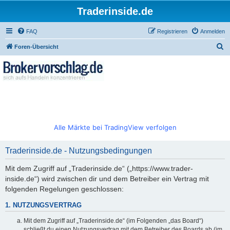
Traderinside.de
FAQ
Registrieren
Anmelden
S
Foren-Übersicht
u
c
h
e
Alle Märkte bei TradingView verfolgen
Traderinside.de - Nutzungsbedingungen
Mit dem Zugriff auf „Traderinside.de“ („https://www.trader-
inside.de“) wird zwischen dir und dem Betreiber ein Vertrag mit
folgenden Regelungen geschlossen:
1. NUTZUNGSVERTRAG
Mit dem Zugriff auf „Traderinside.de“ (im Folgenden „das Board“)
schließt du einen Nutzungsvertrag mit dem Betreiber des Boards ab (im