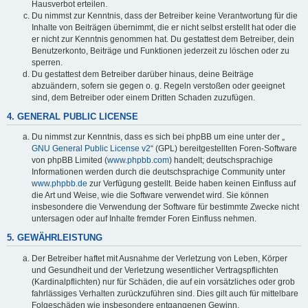
Hausverbot erteilen.
Du nimmst zur Kenntnis, dass der Betreiber keine Verantwortung für die
Inhalte von Beiträgen übernimmt, die er nicht selbst erstellt hat oder die
er nicht zur Kenntnis genommen hat. Du gestattest dem Betreiber, dein
Benutzerkonto, Beiträge und Funktionen jederzeit zu löschen oder zu
sperren.
Du gestattest dem Betreiber darüber hinaus, deine Beiträge
abzuändern, sofern sie gegen o. g. Regeln verstoßen oder geeignet
sind, dem Betreiber oder einem Dritten Schaden zuzufügen.
4. GENERAL PUBLIC LICENSE
Du nimmst zur Kenntnis, dass es sich bei phpBB um eine unter der „
GNU General Public License v2
“ (GPL) bereitgestellten Foren-Software
von phpBB Limited (
www.phpbb.com
) handelt; deutschsprachige
Informationen werden durch die deutschsprachige Community unter
www.phpbb.de
zur Verfügung gestellt. Beide haben keinen Einfluss auf
die Art und Weise, wie die Software verwendet wird. Sie können
insbesondere die Verwendung der Software für bestimmte Zwecke nicht
untersagen oder auf Inhalte fremder Foren Einfluss nehmen.
5. GEWÄHRLEISTUNG
Der Betreiber haftet mit Ausnahme der Verletzung von Leben, Körper
und Gesundheit und der Verletzung wesentlicher Vertragspflichten
(Kardinalpflichten) nur für Schäden, die auf ein vorsätzliches oder grob
fahrlässiges Verhalten zurückzuführen sind. Dies gilt auch für mittelbare
Folgeschäden wie insbesondere entgangenen Gewinn.