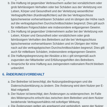
Die Haftung ist gegenüber Verbrauchern außer bei vorsätzlichem oder
grob fahrlässigem Verhalten oder bei Schäden aus der Verletzung von
Leben, Körper und Gesundheit und der Verletzung wesentlicher
Vertragspflichten (Kardinalpflichten) auf die bei Vertragsschluss
typischerweise vorhersehbaren Schäden und im übrigen der Höhe nach
auf die vertragstypischen Durchschnittsschäden begrenzt. Dies gilt auch
für mittelbare Folgeschäden wie insbesondere entgangenen Gewinn.
Die Haftung ist gegenüber Unternehmern außer bei der Verletzung von
Leben, Körper und Gesundheit oder vorsätzlichem oder grob
fahrlässigem Verhalten des Betreibers auf die bei Vertragsschluss
typischerweise vorhersehbaren Schäden und im Übrigen der Höhe
nach auf die vertragstypischen Durchschnittsschäden begrenzt. Dies gilt
auch für mittelbare Schäden, insbesondere entgangenen Gewinn.
Die Haftungsbegrenzung der Absätze a bis c gilt sinngemäß auch
zugunsten der Mitarbeiter und Erfüllungsgehilfen des Betreibers.
Ansprüche für eine Haftung aus zwingendem nationalem Recht bleiben
unberührt.
6. ÄNDERUNGSVORBEHALT
Der Betreiber ist berechtigt, die Nutzungsbedingungen und die
Datenschutzerklärung zu ändern. Die Änderung wird dem Nutzer per E-
Mail mitgeteilt.
Der Nutzer ist berechtigt, den Änderungen zu widersprechen. Im Falle
des Widerspruchs erlischt das zwischen dem Betreiber und dem Nutzer
bestehende Vertragsverhältnis mit sofortiger Wirkung.
Die Änderungen gelten als anerkannt und verbindlich, wenn der Nutzer