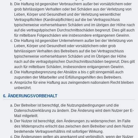
Die Haftung ist gegenüber Verbrauchern außer bei vorsätzlichem oder
grob fahrlässigem Verhalten oder bei Schäden aus der Verletzung von
Leben, Körper und Gesundheit und der Verletzung wesentlicher
Vertragspflichten (Kardinalpflichten) auf die bei Vertragsschluss
typischerweise vorhersehbaren Schäden und im übrigen der Höhe nach
auf die vertragstypischen Durchschnittsschäden begrenzt. Dies gilt auch
für mittelbare Folgeschäden wie insbesondere entgangenen Gewinn.
Die Haftung ist gegenüber Unternehmern außer bei der Verletzung von
Leben, Körper und Gesundheit oder vorsätzlichem oder grob
fahrlässigem Verhalten des Betreibers auf die bei Vertragsschluss
typischerweise vorhersehbaren Schäden und im Übrigen der Höhe
nach auf die vertragstypischen Durchschnittsschäden begrenzt. Dies gilt
auch für mittelbare Schäden, insbesondere entgangenen Gewinn.
Die Haftungsbegrenzung der Absätze a bis c gilt sinngemäß auch
zugunsten der Mitarbeiter und Erfüllungsgehilfen des Betreibers.
Ansprüche für eine Haftung aus zwingendem nationalem Recht bleiben
unberührt.
6. ÄNDERUNGSVORBEHALT
Der Betreiber ist berechtigt, die Nutzungsbedingungen und die
Datenschutzerklärung zu ändern. Die Änderung wird dem Nutzer per E-
Mail mitgeteilt.
Der Nutzer ist berechtigt, den Änderungen zu widersprechen. Im Falle
des Widerspruchs erlischt das zwischen dem Betreiber und dem Nutzer
bestehende Vertragsverhältnis mit sofortiger Wirkung.
Die Änderungen gelten als anerkannt und verbindlich, wenn der Nutzer