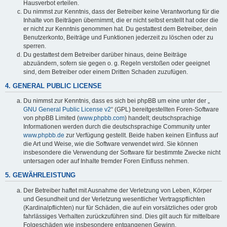
Hausverbot erteilen.
Du nimmst zur Kenntnis, dass der Betreiber keine Verantwortung für die
Inhalte von Beiträgen übernimmt, die er nicht selbst erstellt hat oder die
er nicht zur Kenntnis genommen hat. Du gestattest dem Betreiber, dein
Benutzerkonto, Beiträge und Funktionen jederzeit zu löschen oder zu
sperren.
Du gestattest dem Betreiber darüber hinaus, deine Beiträge
abzuändern, sofern sie gegen o. g. Regeln verstoßen oder geeignet
sind, dem Betreiber oder einem Dritten Schaden zuzufügen.
4. GENERAL PUBLIC LICENSE
Du nimmst zur Kenntnis, dass es sich bei phpBB um eine unter der „
GNU General Public License v2
“ (GPL) bereitgestellten Foren-Software
von phpBB Limited (
www.phpbb.com
) handelt; deutschsprachige
Informationen werden durch die deutschsprachige Community unter
www.phpbb.de
zur Verfügung gestellt. Beide haben keinen Einfluss auf
die Art und Weise, wie die Software verwendet wird. Sie können
insbesondere die Verwendung der Software für bestimmte Zwecke nicht
untersagen oder auf Inhalte fremder Foren Einfluss nehmen.
5. GEWÄHRLEISTUNG
Der Betreiber haftet mit Ausnahme der Verletzung von Leben, Körper
und Gesundheit und der Verletzung wesentlicher Vertragspflichten
(Kardinalpflichten) nur für Schäden, die auf ein vorsätzliches oder grob
fahrlässiges Verhalten zurückzuführen sind. Dies gilt auch für mittelbare
Folgeschäden wie insbesondere entgangenen Gewinn.