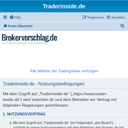
Traderinside.de
FAQ
Registrieren
Anmelden
S
Foren-Übersicht
u
c
h
e
Alle Märkte bei TradingView verfolgen
Traderinside.de - Nutzungsbedingungen
Mit dem Zugriff auf „Traderinside.de“ („https://www.trader-
inside.de“) wird zwischen dir und dem Betreiber ein Vertrag mit
folgenden Regelungen geschlossen:
1. NUTZUNGSVERTRAG
Mit dem Zugriff auf „Traderinside.de“ (im Folgenden „das Board“)
schließt du einen Nutzungsvertrag mit dem Betreiber des Boards ab (im