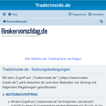
Traderinside.de
FAQ
Registrieren
Anmelden
S
Foren-Übersicht
u
c
h
e
Alle Märkte bei TradingView verfolgen
Traderinside.de - Nutzungsbedingungen
Mit dem Zugriff auf „Traderinside.de“ („https://www.trader-
inside.de“) wird zwischen dir und dem Betreiber ein Vertrag mit
folgenden Regelungen geschlossen:
1. NUTZUNGSVERTRAG
Mit dem Zugriff auf „Traderinside.de“ (im Folgenden „das Board“)
schließt du einen Nutzungsvertrag mit dem Betreiber des Boards ab (im