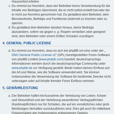
Hausverbot erteilen.
Du nimmst zur Kenntnis, dass der Betreiber keine Verantwortung für die
Inhalte von Beiträgen übernimmt, die er nicht selbst erstellt hat oder die
er nicht zur Kenntnis genommen hat. Du gestattest dem Betreiber, dein
Benutzerkonto, Beiträge und Funktionen jederzeit zu löschen oder zu
sperren.
Du gestattest dem Betreiber darüber hinaus, deine Beiträge
abzuändern, sofern sie gegen o. g. Regeln verstoßen oder geeignet
sind, dem Betreiber oder einem Dritten Schaden zuzufügen.
4. GENERAL PUBLIC LICENSE
Du nimmst zur Kenntnis, dass es sich bei phpBB um eine unter der „
GNU General Public License v2
“ (GPL) bereitgestellten Foren-Software
von phpBB Limited (
www.phpbb.com
) handelt; deutschsprachige
Informationen werden durch die deutschsprachige Community unter
www.phpbb.de
zur Verfügung gestellt. Beide haben keinen Einfluss auf
die Art und Weise, wie die Software verwendet wird. Sie können
insbesondere die Verwendung der Software für bestimmte Zwecke nicht
untersagen oder auf Inhalte fremder Foren Einfluss nehmen.
5. GEWÄHRLEISTUNG
Der Betreiber haftet mit Ausnahme der Verletzung von Leben, Körper
und Gesundheit und der Verletzung wesentlicher Vertragspflichten
(Kardinalpflichten) nur für Schäden, die auf ein vorsätzliches oder grob
fahrlässiges Verhalten zurückzuführen sind. Dies gilt auch für mittelbare
Folgeschäden wie insbesondere entgangenen Gewinn.