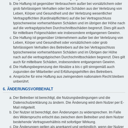
Die Haftung ist gegenüber Verbrauchern außer bei vorsätzlichem oder
grob fahrlässigem Verhalten oder bei Schäden aus der Verletzung von
Leben, Körper und Gesundheit und der Verletzung wesentlicher
Vertragspflichten (Kardinalpflichten) auf die bei Vertragsschluss
typischerweise vorhersehbaren Schäden und im übrigen der Höhe nach
auf die vertragstypischen Durchschnittsschäden begrenzt. Dies gilt auch
für mittelbare Folgeschäden wie insbesondere entgangenen Gewinn.
Die Haftung ist gegenüber Unternehmern außer bei der Verletzung von
Leben, Körper und Gesundheit oder vorsätzlichem oder grob
fahrlässigem Verhalten des Betreibers auf die bei Vertragsschluss
typischerweise vorhersehbaren Schäden und im Übrigen der Höhe
nach auf die vertragstypischen Durchschnittsschäden begrenzt. Dies gilt
auch für mittelbare Schäden, insbesondere entgangenen Gewinn.
Die Haftungsbegrenzung der Absätze a bis c gilt sinngemäß auch
zugunsten der Mitarbeiter und Erfüllungsgehilfen des Betreibers.
Ansprüche für eine Haftung aus zwingendem nationalem Recht bleiben
unberührt.
6. ÄNDERUNGSVORBEHALT
Der Betreiber ist berechtigt, die Nutzungsbedingungen und die
Datenschutzerklärung zu ändern. Die Änderung wird dem Nutzer per E-
Mail mitgeteilt.
Der Nutzer ist berechtigt, den Änderungen zu widersprechen. Im Falle
des Widerspruchs erlischt das zwischen dem Betreiber und dem Nutzer
bestehende Vertragsverhältnis mit sofortiger Wirkung.
Die Änderungen gelten als anerkannt und verbindlich, wenn der Nutzer