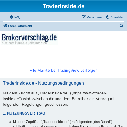
Traderinside.de
FAQ
Registrieren
Anmelden
S
Foren-Übersicht
u
c
h
e
Alle Märkte bei TradingView verfolgen
Traderinside.de - Nutzungsbedingungen
Mit dem Zugriff auf „Traderinside.de“ („https://www.trader-
inside.de“) wird zwischen dir und dem Betreiber ein Vertrag mit
folgenden Regelungen geschlossen:
1. NUTZUNGSVERTRAG
Mit dem Zugriff auf „Traderinside.de“ (im Folgenden „das Board“)
schließt du einen Nutzungsvertrag mit dem Betreiber des Boards ab (im