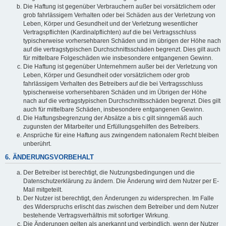
Die Haftung ist gegenüber Verbrauchern außer bei vorsätzlichem oder
grob fahrlässigem Verhalten oder bei Schäden aus der Verletzung von
Leben, Körper und Gesundheit und der Verletzung wesentlicher
Vertragspflichten (Kardinalpflichten) auf die bei Vertragsschluss
typischerweise vorhersehbaren Schäden und im übrigen der Höhe nach
auf die vertragstypischen Durchschnittsschäden begrenzt. Dies gilt auch
für mittelbare Folgeschäden wie insbesondere entgangenen Gewinn.
Die Haftung ist gegenüber Unternehmern außer bei der Verletzung von
Leben, Körper und Gesundheit oder vorsätzlichem oder grob
fahrlässigem Verhalten des Betreibers auf die bei Vertragsschluss
typischerweise vorhersehbaren Schäden und im Übrigen der Höhe
nach auf die vertragstypischen Durchschnittsschäden begrenzt. Dies gilt
auch für mittelbare Schäden, insbesondere entgangenen Gewinn.
Die Haftungsbegrenzung der Absätze a bis c gilt sinngemäß auch
zugunsten der Mitarbeiter und Erfüllungsgehilfen des Betreibers.
Ansprüche für eine Haftung aus zwingendem nationalem Recht bleiben
unberührt.
6. ÄNDERUNGSVORBEHALT
Der Betreiber ist berechtigt, die Nutzungsbedingungen und die
Datenschutzerklärung zu ändern. Die Änderung wird dem Nutzer per E-
Mail mitgeteilt.
Der Nutzer ist berechtigt, den Änderungen zu widersprechen. Im Falle
des Widerspruchs erlischt das zwischen dem Betreiber und dem Nutzer
bestehende Vertragsverhältnis mit sofortiger Wirkung.
Die Änderungen gelten als anerkannt und verbindlich, wenn der Nutzer