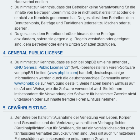
Hausverbot erteilen.
Du nimmst zur Kenntnis, dass der Betreiber keine Verantwortung für die
Inhalte von Beiträgen übernimmt, die er nicht selbst erstellt hat oder die
er nicht zur Kenntnis genommen hat. Du gestattest dem Betreiber, dein
Benutzerkonto, Beiträge und Funktionen jederzeit zu löschen oder zu
sperren.
Du gestattest dem Betreiber darüber hinaus, deine Beiträge
abzuändern, sofern sie gegen o. g. Regeln verstoßen oder geeignet
sind, dem Betreiber oder einem Dritten Schaden zuzufügen.
4. GENERAL PUBLIC LICENSE
Du nimmst zur Kenntnis, dass es sich bei phpBB um eine unter der „
GNU General Public License v2
“ (GPL) bereitgestellten Foren-Software
von phpBB Limited (
www.phpbb.com
) handelt; deutschsprachige
Informationen werden durch die deutschsprachige Community unter
www.phpbb.de
zur Verfügung gestellt. Beide haben keinen Einfluss auf
die Art und Weise, wie die Software verwendet wird. Sie können
insbesondere die Verwendung der Software für bestimmte Zwecke nicht
untersagen oder auf Inhalte fremder Foren Einfluss nehmen.
5. GEWÄHRLEISTUNG
Der Betreiber haftet mit Ausnahme der Verletzung von Leben, Körper
und Gesundheit und der Verletzung wesentlicher Vertragspflichten
(Kardinalpflichten) nur für Schäden, die auf ein vorsätzliches oder grob
fahrlässiges Verhalten zurückzuführen sind. Dies gilt auch für mittelbare
Folgeschäden wie insbesondere entgangenen Gewinn.