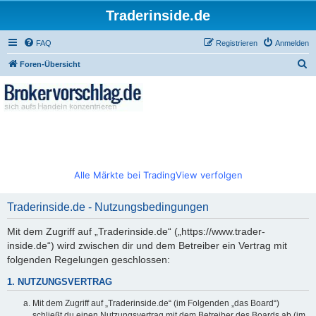
Traderinside.de
FAQ
Registrieren
Anmelden
S
Foren-Übersicht
u
c
h
e
Alle Märkte bei TradingView verfolgen
Traderinside.de - Nutzungsbedingungen
Mit dem Zugriff auf „Traderinside.de“ („https://www.trader-
inside.de“) wird zwischen dir und dem Betreiber ein Vertrag mit
folgenden Regelungen geschlossen:
1. NUTZUNGSVERTRAG
Mit dem Zugriff auf „Traderinside.de“ (im Folgenden „das Board“)
schließt du einen Nutzungsvertrag mit dem Betreiber des Boards ab (im