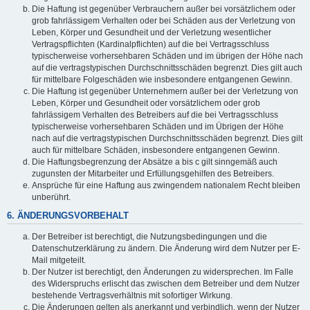
Die Haftung ist gegenüber Verbrauchern außer bei vorsätzlichem oder
grob fahrlässigem Verhalten oder bei Schäden aus der Verletzung von
Leben, Körper und Gesundheit und der Verletzung wesentlicher
Vertragspflichten (Kardinalpflichten) auf die bei Vertragsschluss
typischerweise vorhersehbaren Schäden und im übrigen der Höhe nach
auf die vertragstypischen Durchschnittsschäden begrenzt. Dies gilt auch
für mittelbare Folgeschäden wie insbesondere entgangenen Gewinn.
Die Haftung ist gegenüber Unternehmern außer bei der Verletzung von
Leben, Körper und Gesundheit oder vorsätzlichem oder grob
fahrlässigem Verhalten des Betreibers auf die bei Vertragsschluss
typischerweise vorhersehbaren Schäden und im Übrigen der Höhe
nach auf die vertragstypischen Durchschnittsschäden begrenzt. Dies gilt
auch für mittelbare Schäden, insbesondere entgangenen Gewinn.
Die Haftungsbegrenzung der Absätze a bis c gilt sinngemäß auch
zugunsten der Mitarbeiter und Erfüllungsgehilfen des Betreibers.
Ansprüche für eine Haftung aus zwingendem nationalem Recht bleiben
unberührt.
6. ÄNDERUNGSVORBEHALT
Der Betreiber ist berechtigt, die Nutzungsbedingungen und die
Datenschutzerklärung zu ändern. Die Änderung wird dem Nutzer per E-
Mail mitgeteilt.
Der Nutzer ist berechtigt, den Änderungen zu widersprechen. Im Falle
des Widerspruchs erlischt das zwischen dem Betreiber und dem Nutzer
bestehende Vertragsverhältnis mit sofortiger Wirkung.
Die Änderungen gelten als anerkannt und verbindlich, wenn der Nutzer