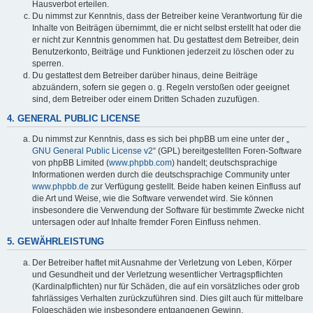
Hausverbot erteilen.
Du nimmst zur Kenntnis, dass der Betreiber keine Verantwortung für die
Inhalte von Beiträgen übernimmt, die er nicht selbst erstellt hat oder die
er nicht zur Kenntnis genommen hat. Du gestattest dem Betreiber, dein
Benutzerkonto, Beiträge und Funktionen jederzeit zu löschen oder zu
sperren.
Du gestattest dem Betreiber darüber hinaus, deine Beiträge
abzuändern, sofern sie gegen o. g. Regeln verstoßen oder geeignet
sind, dem Betreiber oder einem Dritten Schaden zuzufügen.
4. GENERAL PUBLIC LICENSE
Du nimmst zur Kenntnis, dass es sich bei phpBB um eine unter der „
GNU General Public License v2
“ (GPL) bereitgestellten Foren-Software
von phpBB Limited (
www.phpbb.com
) handelt; deutschsprachige
Informationen werden durch die deutschsprachige Community unter
www.phpbb.de
zur Verfügung gestellt. Beide haben keinen Einfluss auf
die Art und Weise, wie die Software verwendet wird. Sie können
insbesondere die Verwendung der Software für bestimmte Zwecke nicht
untersagen oder auf Inhalte fremder Foren Einfluss nehmen.
5. GEWÄHRLEISTUNG
Der Betreiber haftet mit Ausnahme der Verletzung von Leben, Körper
und Gesundheit und der Verletzung wesentlicher Vertragspflichten
(Kardinalpflichten) nur für Schäden, die auf ein vorsätzliches oder grob
fahrlässiges Verhalten zurückzuführen sind. Dies gilt auch für mittelbare
Folgeschäden wie insbesondere entgangenen Gewinn.